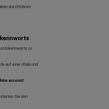
aben durchführen:
okennworts
rkontokennworts zu
ste auf eine vDisk und
hine account
 starten Sie den