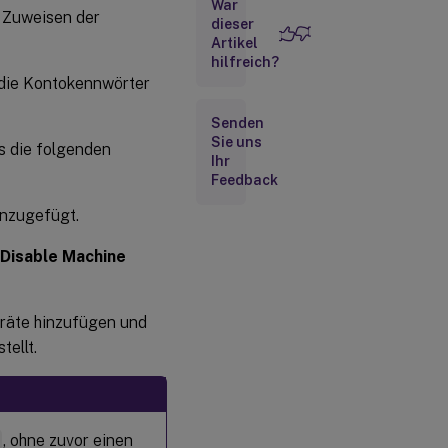
War
Verwalten von
s Zuweisen der
dieser
Domänencomputerkonten
Artikel
hilfreich?
Nicht
 die Kontokennwörter
vertrauenswürdige
Domänen zur
Senden
Domänenliste
Sie uns
ss die folgenden
hinzufügen
Ihr
Feedback
Active
Directory-
inzugefügt.
basierte
Aktivierung
Disable Machine
eräte hinzufügen und
tellt.
n
, ohne zuvor einen