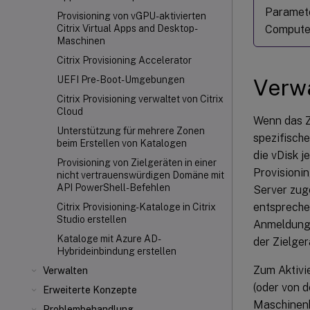
Paramete
Provisioning von vGPU-aktivierten
Computer
Citrix Virtual Apps and Desktop-
Maschinen
Citrix Provisioning Accelerator
UEFI Pre-Boot-Umgebungen
Verw
Citrix Provisioning verwaltet von Citrix
Cloud
Wenn das Zi
Unterstützung für mehrere Zonen
spezifisch
beim Erstellen von Katalogen
die vDisk 
Provisioning von Zielgeräten in einer
Provisioni
nicht vertrauenswürdigen Domäne mit
API PowerShell-Befehlen
Server zu
entspreche
Citrix Provisioning-Kataloge in Citrix
Studio erstellen
Anmeldung 
Kataloge mit Azure AD-
der Zielge
Hybrideinbindung erstellen
Zum Aktivi
Verwalten
(oder von 
Erweiterte Konzepte
Maschinenke
Problembehandlung