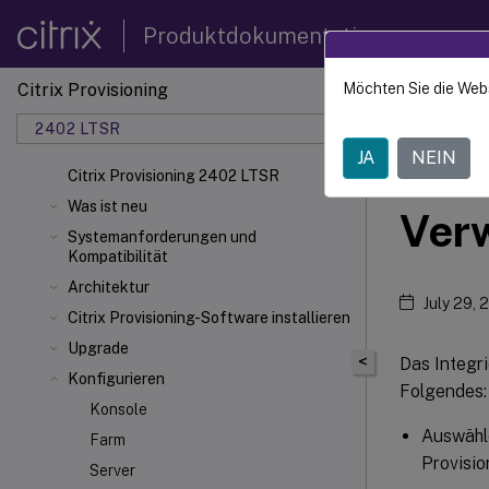
Produktdokumentation
Citrix Provisioning
Möchten Sie die Web
Citrix 
2402 LTSR
JA
NEIN
vDis
Citrix Provisioning 2402 LTSR
Was ist neu
Verw
Systemanforderungen und
Kompatibilität
Architektur
July 29, 
Citrix Provisioning-Software installieren
Upgrade
<
Das Integri
Konfigurieren
Folgendes:
Konsole
Auswähle
Farm
Provisio
Server