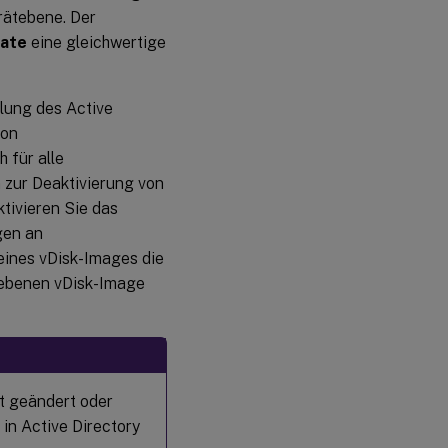
rätebene. Der
iate
eine gleichwertige
dlung des Active
von
 für alle
n zur Deaktivierung von
tivieren Sie das
gen an
eines vDisk-Images die
gegebenen vDisk-Image
t geändert oder
 in Active Directory