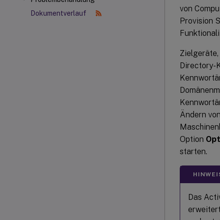
von Comput
Dokumentverlauf
Provision S
Funktionali
Zielgeräte
Directory-K
Kennwortän
Domänenmitg
Kennwortän
Ändern von
Maschinenk
Option
Opt
starten.
HINWEI
Das Acti
erweiter