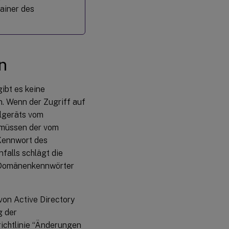
ainer des
n
ibt es keine
. Wenn der Zugriff auf
elgeräts vom
, müssen der vom
Kennwort des
alls schlägt die
e Domänenkennwörter
on Active Directory
g der
richtlinie “Änderungen