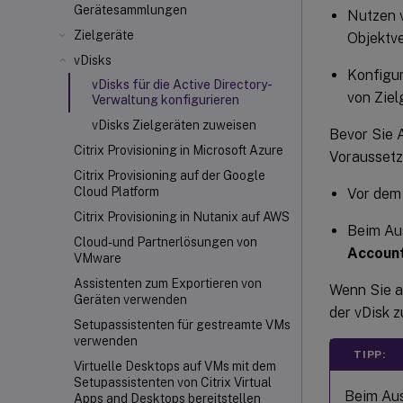
Gerätesammlungen
Nutzen v
Zielgeräte
Objektve
vDisks
Konfigur
vDisks für die Active Directory-
von Ziel
Verwaltung konfigurieren
vDisks Zielgeräten zuweisen
Bevor Sie A
Citrix Provisioning in Microsoft Azure
Voraussetzu
Citrix Provisioning auf der Google
Cloud Platform
Vor dem 
Citrix Provisioning in Nutanix auf AWS
Beim Au
Cloud- und Partnerlösungen von
Accoun
VMware
Assistenten zum Exportieren von
Wenn Sie a
Geräten verwenden
der vDisk z
Setupassistenten für gestreamte VMs
verwenden
TIPP:
Virtuelle Desktops auf VMs mit dem
Setupassistenten von Citrix Virtual
Beim Aus
Apps and Desktops bereitstellen