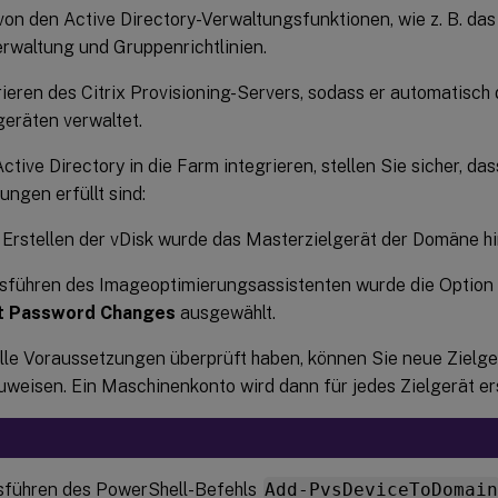
on den Active Directory-Verwaltungsfunktionen, wie z. B. da
rwaltung und Gruppenrichtlinien.
ieren des Citrix Provisioning-Servers, sodass er automatisch
geräten verwaltet.
ctive Directory in die Farm integrieren, stellen Sie sicher, da
ngen erfüllt sind:
Erstellen der vDisk wurde das Masterzielgerät der Domäne h
sführen des Imageoptimierungsassistenten wurde die Option
t Password Changes
ausgewählt.
lle Voraussetzungen überprüft haben, können Sie neue Zielg
uweisen. Ein Maschinenkonto wird dann für jedes Zielgerät ers
führen des PowerShell-Befehls
Add-PvsDeviceToDomai