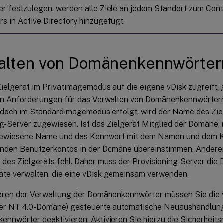
r festzulegen, werden alle Ziele an jedem Standort zum Cont
s in Active Directory hinzugefügt.
alten von Domänenkennwörter
elgerät im Privatimagemodus auf die eigene vDisk zugreift, g
en Anforderungen für das Verwalten von Domänenkennwörtern
jedoch im Standardimagemodus erfolgt, wird der Name des Zi
ng-Server zugewiesen. Ist das Zielgerät Mitglied der Domäne
gewiesene Name und das Kennwort mit dem Namen und dem 
nden Benutzerkontos in der Domäne übereinstimmen. Anderenf
des Zielgeräts fehl. Daher muss der Provisioning-Server di
räte verwalten, die eine vDisk gemeinsam verwenden.
eren der Verwaltung der Domänenkennwörter müssen Sie die v
der NT 4.0-Domäne) gesteuerte automatische Neuaushandlun
nnwörter deaktivieren. Aktivieren Sie hierzu die Sicherheits