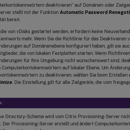
erkontokennwörtern deaktivieren” auf Domänen- oder Zielge
erver stellt mit der Funktion
Automatic Password Renegot
tät bereit.
, die von vDisks gestartet werden, erfordern keine Neuverhan
ennworts mehr. Wenn Sie die Richtlinie für das Deaktivieren 
derungen auf Domänenebene konfiguriert haben, gilt sie auch
lieder, die von lokalen Festplatten starten. Wenn Richtlinie
derungen für Ihre Umgebung nicht wünschenswert sind, deak
 Computerkontokennwörtern auf lokaler Ebene. Um Änderun
ontokennwörtern zu deaktivieren, wählen Sie beim Erstellen 
imize
. Die Einstellung gilt für alle Zielgeräte, die vom frei
S:
ve Directory-Schema wird vom Citrix Provisioning-Server nich
t. Der Provisioning-Server erstellt und ändert Computerkonten