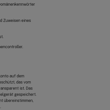
r Domänenkennwörter
nd Zuweisen eines
t.
ncontroller.
konto auf dem
eschützt, das vom
ansparent ist. Das
elgerät gespeichert.
ht übereinstimmen,
.