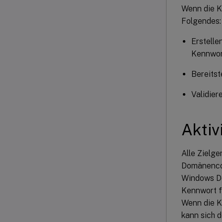
Wenn die K
Folgendes:
Erstelle
Kennwort
Bereitst
Validie
Aktiv
Alle Zielg
Domänencon
Windows De
Kennwort f
Wenn die K
kann sich 