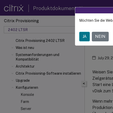
Produktdokumentation
Citrix Provisioning
Möchten Sie die Web
Citrix 
2402 LTSR
JA
NEIN
vDis
Citrix Provisioning 2402 LTSR
Was ist neu
Systemanforderungen und
July 29, 
Kompatibilität
Architektur
Weisen Sie 
Citrix Provisioning-Software installieren
Zielgeräts
Upgrade
<
Start eine 
Konfigurieren
vDisk zum 
Konsole
Wenn mehre
Farm
Produktion
Server