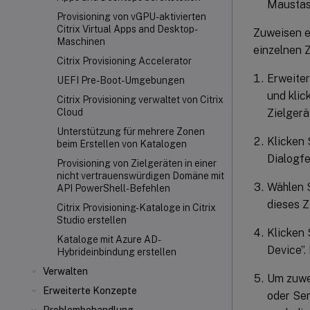
Maustas
Provisioning von vGPU-aktivierten
Citrix Virtual Apps and Desktop-
Zuweisen e
Maschinen
einzelnen Z
Citrix Provisioning Accelerator
Erweiter
UEFI Pre-Boot-Umgebungen
und klic
Citrix Provisioning verwaltet von Citrix
Zielgerä
Cloud
Unterstützung für mehrere Zonen
Klicken 
beim Erstellen von Katalogen
Dialogf
Provisioning von Zielgeräten in einer
nicht vertrauenswürdigen Domäne mit
Wählen S
API PowerShell-Befehlen
dieses Z
Citrix Provisioning-Kataloge in Citrix
Studio erstellen
Klicken 
Kataloge mit Azure AD-
Device”.
Hybrideinbindung erstellen
Verwalten
Um zuwei
Erweiterte Konzepte
oder Ser