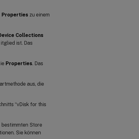
 Properties
zu einem
Device Collections
tglied ist. Das
Sie
Properties
. Das
artmethode aus, die
nitts “vDisk for this
en bestimmten Store
ptionen. Sie können