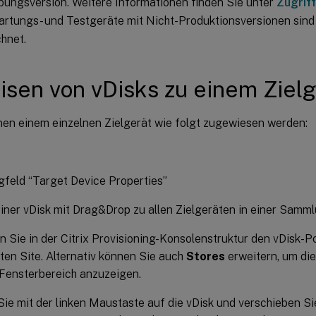
bungsversion. Weitere Informationen finden Sie unter
Zugriff
artungs- und Testgeräte mit Nicht-Produktionsversionen sin
hnet.
sen von vDisks zu einem Zielg
nen einem einzelnen Zielgerät wie folgt zugewiesen werden:
gfeld “Target Device Properties”
iner vDisk mit Drag&Drop zu allen Zielgeräten in einer Samml
n Sie in der Citrix Provisioning-Konsolenstruktur den vDisk-Po
en Site. Alternativ können Sie auch
Stores
erweitern, um di
Fensterbereich anzuzeigen.
Sie mit der linken Maustaste auf die vDisk und verschieben Si