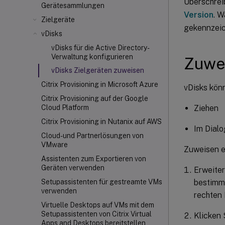
Überschrei
Gerätesammlungen
Version
. W
Zielgeräte
gekennzeic
vDisks
vDisks für die Active Directory-
Verwaltung konfigurieren
Zuwei
vDisks Zielgeräten zuweisen
Citrix Provisioning in Microsoft Azure
vDisks kön
Citrix Provisioning auf der Google
Ziehen
Cloud Platform
Citrix Provisioning in Nutanix auf AWS
Im Dialo
Cloud- und Partnerlösungen von
VMware
Zuweisen e
Assistenten zum Exportieren von
Geräten verwenden
Erweiter
bestimmt
Setupassistenten für gestreamte VMs
verwenden
rechten 
Virtuelle Desktops auf VMs mit dem
Setupassistenten von Citrix Virtual
Klicken 
Apps and Desktops bereitstellen