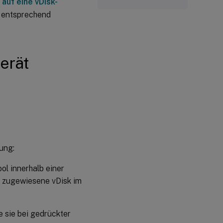
 auf eine vDisk-
d entsprechend
erät
ung:
ol innerhalb einer
e zugewiesene vDisk im
e sie bei gedrückter