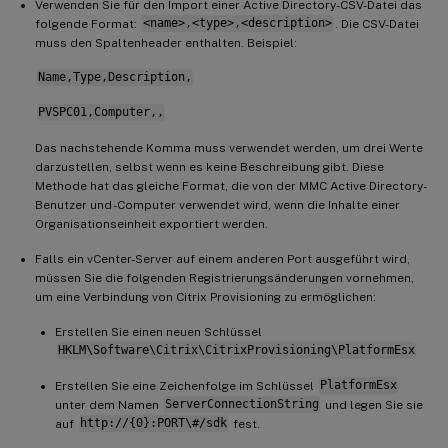
Verwenden Sie für den Import einer Active Directory-CSV-Datei das
folgende Format:
<name>,<type>,<description>
. Die CSV-Datei
muss den Spaltenheader enthalten. Beispiel:
Name,Type,Description,
PVSPC01,Computer,,
Das nachstehende Komma muss verwendet werden, um drei Werte
darzustellen, selbst wenn es keine Beschreibung gibt. Diese
Methode hat das gleiche Format, die von der MMC Active Directory-
Benutzer und -Computer verwendet wird, wenn die Inhalte einer
Organisationseinheit exportiert werden.
Falls ein vCenter-Server auf einem anderen Port ausgeführt wird,
müssen Sie die folgenden Registrierungsänderungen vornehmen,
um eine Verbindung von Citrix Provisioning zu ermöglichen:
Erstellen Sie einen neuen Schlüssel
HKLM\Software\Citrix\CitrixProvisioning\PlatformEsx
Erstellen Sie eine Zeichenfolge im Schlüssel
PlatformEsx
unter dem Namen
ServerConnectionString
und legen Sie sie
auf
http://{0}:PORT\#/sdk
fest.