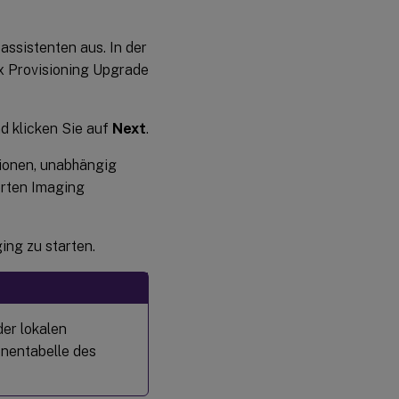
ssistenten aus. In der
ix Provisioning Upgrade
d klicken Sie auf
Next
.
tionen, unabhängig
erten Imaging
ging zu starten.
der lokalen
onentabelle des