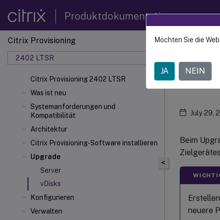
Produktdokumentation
Citrix Provisioning
Möchten Sie die Web
Citrix 
2402 LTSR
JA
NEIN
Virt
Citrix Provisioning 2402 LTSR
Was ist neu
Systemanforderungen und
July 29, 
Kompatibilität
Architektur
Beim Upgrad
Citrix Provisioning-Software installieren
Zielgerätes
Upgrade
<
Server
WICHTI
vDisks
Erstellen
Konfigurieren
neuere P
Verwalten