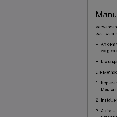
Manue
Verwenden 
oder wenn e
An dem 
vorgen
Die ursp
Die Method
Kopieren
Masterz
Installi
Aufspiel