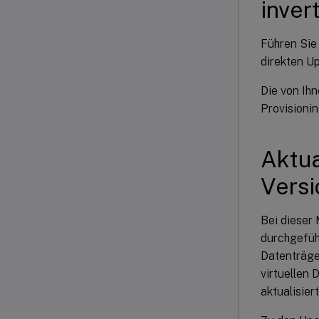
inver
Führen Sie
direkten U
Die von Ih
Provisioni
Aktua
Versi
Bei dieser
durchgeführ
Datenträge
virtuellen 
aktualisier