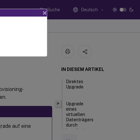
Suche
Deutsch
×
IN DIESEM ARTIKEL
Direktes
Upgrade
ovisioning-
en.
>
Upgrade
eines
virtuellen
Datenträgers
durch
grade auf eine
invertiertes
Imaging