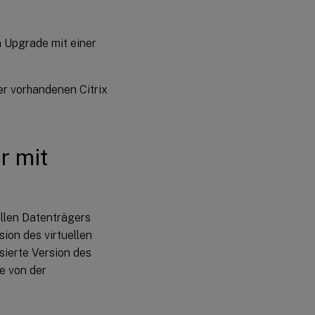
Aktualisieren
 Upgrade mit einer
des virtuellen
Datenträgers
eines
Zielgeräts
r vorhandenen Citrix
durch ein
direktes
Upgrade
Starten eines
r mit
Zielgeräts im
Privatimagemodus
oder in eine
Wartungsversion
ellen Datenträgers
ion des virtuellen
sierte Version des
e von der