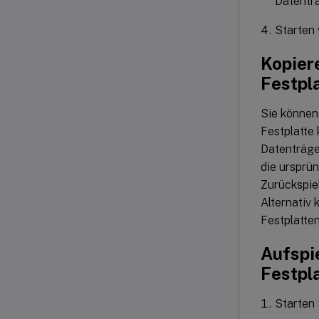
Datentr
Starten 
Kopier
Festpl
Sie können 
Festplatte
Datenträge
die ursprün
Zurückspie
Alternativ 
Festplatte
Aufspi
Festpla
Starten 