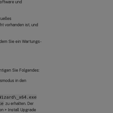
software und
tuelles
cht vorhanden ist, und
ndem Sie ein Wartungs-
htigen Sie Folgendes:
gsmodus in den
Wizard\_x64.exe
xe
zu erhalten. Der
on > Install Upgrade