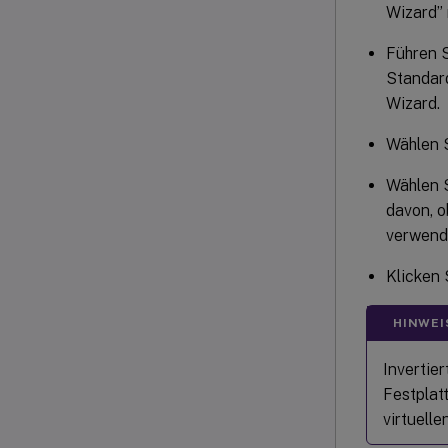
Wizard” 
Führen S
Standard
Wizard.
Wählen 
Wählen S
davon, o
verwende
Klicken 
HINWEI
Invertier
Festplatt
virtuell