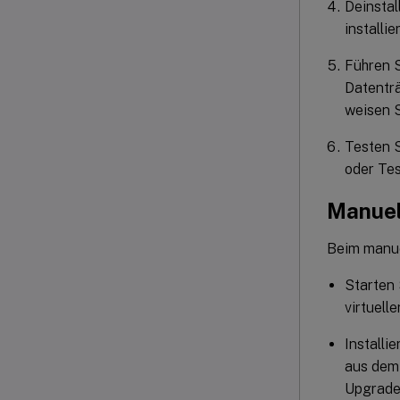
Deinstal
installi
Führen S
Datenträ
weisen S
Testen S
oder Tes
Manuel
Beim manue
Starten 
virtuell
Installi
aus dem
Upgradea