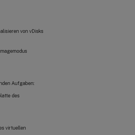
lisieren von vDisks
atimagemodus
enden Aufgaben:
latte des
s virtuellen