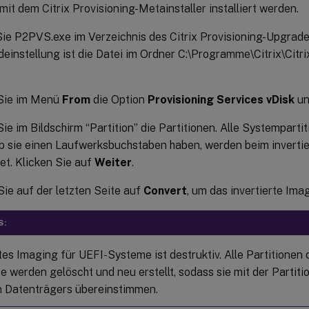
mit dem Citrix Provisioning-Metainstaller installiert werden.
ie P2PVS.exe im Verzeichnis des Citrix Provisioning-Upgradea
einstellung ist die Datei im Ordner C:\Programme\Citrix\Citr
Sie im Menü
From
die Option
Provisioning Services vDisk
un
ie im Bildschirm “Partition” die Partitionen. Alle Systemparti
b sie einen Laufwerksbuchstaben haben, werden beim inverti
t. Klicken Sie auf
Weiter
.
Sie auf der letzten Seite auf
Convert
, um das invertierte Ima
S:
tes Imaging für UEFI-Systeme ist destruktiv. Alle Partitionen 
e werden gelöscht und neu erstellt, sodass sie mit der Partiti
en Datenträgers übereinstimmen.