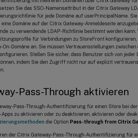
hentifizierung mit mehreren Domänen über Citrix Gateway für
, setzen Sie das SSO-Namensattribut in der Citrix Gateway L
zierungsrichtlinie für jede Domäne auf userPrincipalName. Si
, eine Domäne auf der Citrix Gateway-Anmeldeseite anzugebe
nde zu verwendende LDAP-Richtlinie bestimmt werden kann. W
tzungsprofile für Verbindungen zu StoreFront konfigurieren,
n-On-Domäne an. Sie müssen Vertrauensstellungen zwischen 
nfigurieren. Stellen Sie sicher, dass Benutzer sich von jede
önnen, indem Sie den Zugriff nicht nur auf explizit vertrau
n.
ay-Pass-Through aktivieren
eway-Pass-Through-Authentifizierung für einen Store bei de
pps zu aktivieren oder zu deaktivieren, aktivieren oder deak
izierungsmethoden
die Option
Pass-through from Citrix G
ren der Citrix Gateway-Pass-Through-Authentifizierung für ei