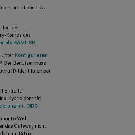
deinformationen als
eter-IdP
ory-Kontos des
er als SAML SP
.
e unter
Konfigurieren
P
. Der Benutzer muss
Entra ID-Identitäten bei
t Entra ID
ine Hybrididentität
zierung mit OIDC
.
gn-on to Web
der das Gateway nicht
h from Citrix