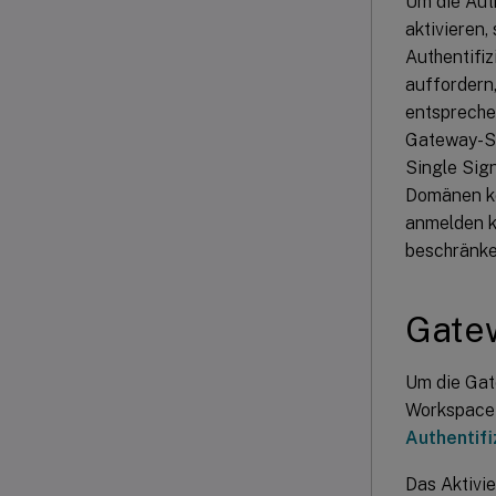
Um die Aut
aktivieren
Authentifi
auffordern
entspreche
Gateway-Si
Single Sig
Domänen ko
anmelden k
beschränke
Gatew
Um die Gat
Workspace-A
Authentif
Das Aktivie