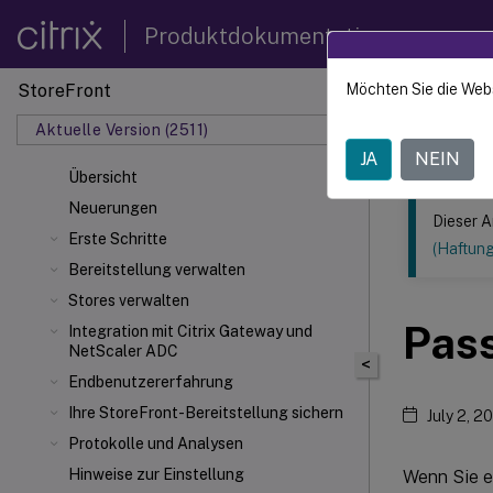
Produktdokumentation
StoreFront
Möchten Sie die Web
Dieser Inhalt
Aktuelle Version (2511)
StoreF
JA
NEIN
Übersicht
Neuerungen
Dieser A
Erste Schritte
(Haftun
Bereitstellung verwalten
Stores verwalten
Pass
Integration mit Citrix Gateway und
NetScaler
ADC
<
Endbenutzererfahrung
Ihre StoreFront-Bereitstellung sichern
July 2, 2
Protokolle und Analysen
Hinweise zur Einstellung
Wenn Sie e