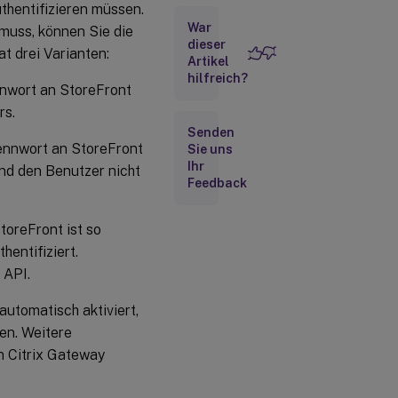
thentifizieren müssen.
War
Vertrauenswürdige
muss, können Sie die
Benutzerdomänen
dieser
at drei Varianten:
Artikel
konfigurieren
hilfreich?
nwort an StoreFront
Delegierte
Authentifizierung
rs.
Senden
ennwort an StoreFront
Sie uns
Kennwortvalidierung
Ihr
und den Benutzer nicht
Feedback
Benutzern
erlauben,
toreFront ist so
abgelaufene
Kennwörter
hentifiziert.
bei der
 API.
Anmeldung
zu ändern
automatisch aktiviert,
en. Weitere
Benutzern
n Citrix Gateway
erlauben,
Kennwörter
nach der