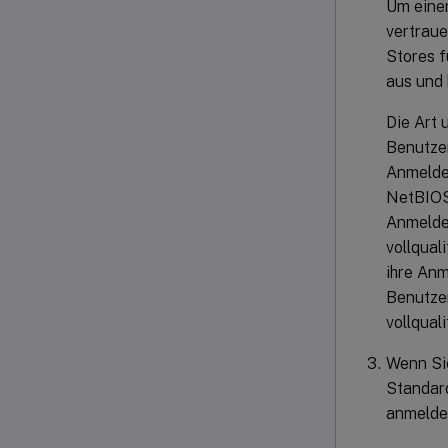
Um einen
vertrau
Stores f
aus und 
Die Art
Benutze
Anmelde
NetBIOS-
Anmelde
vollqual
ihre An
Benutze
vollqual
Wenn Sie
Standar
anmelde