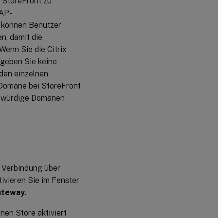
 StoreFront zu
DAP-
e können Benutzer
n, damit die
enn Sie die Citrix
 geben Sie keine
den einzelnen
r Domäne bei StoreFront
enswürdige Domänen
r Verbindung über
tivieren Sie im Fenster
ateway
.
nen Store aktiviert