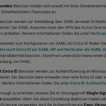
Domäne
Benutzer melden sich sowohl mit ihren Domänenanmel
 Sicherheitstoken-Passcodes an.
nutzer werden zur Anmeldung über SAML an einen Drittanbi
leitet. Die SAML-Assertion muss den UPN des Active Direct
s enthalten. Weitere Informationen finden Sie unter
NetScal
mationen zum Konfigurieren von SAML mit Entra ID finden Si
icrosoft Entra ID als SAML IdP und NetScaler als SAML S
Hybrididentität besitzen. StoreFront unterstützt keine reinen 
endung von SAML.
t Entra ID
Benutzer werden zur Authentifizierung an Microsof
leitet. Der Benutzer kann entweder eine reine Entra ID oder e
. Weitere Informationen finden Sie unter
Entra ID-Authentifi
rough zu erreichen, müssen Sie im Sitzungsprofil
Single Si
n
auswählen. Wenn Sie diese Einstellung deaktiviert haben o
ifizierung verwenden, wird die Authentifizierung
Pass-throug