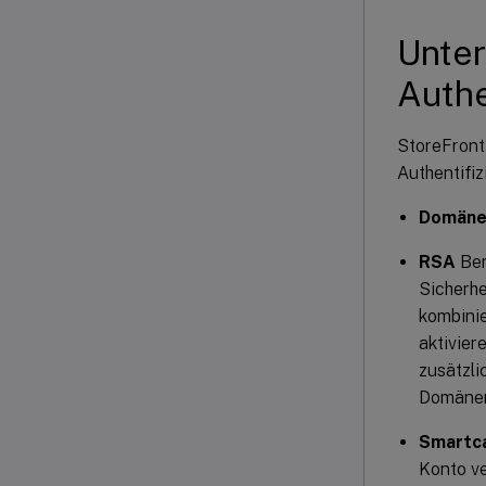
Unter
Authe
StoreFront
Authentifi
Domän
RSA
Ben
Sicherhe
kombinie
aktivier
zusätzli
Domänen
Smartc
Konto ve