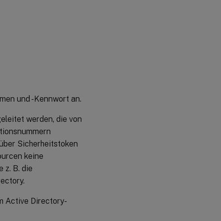
Anmeldung
zu ändern
Delivery
™
Controller
so
konfigurieren,
dass er
StoreFront
vertraut
amen und -Kennwort an.
Entra
ID
leitet werden, die von
mit
kationsnummern
OIDC
über Sicherheitstoken
sourcen keine
Single
Sign-
 z. B. die
On bei
ectory.
VDAs
m Active Directory-