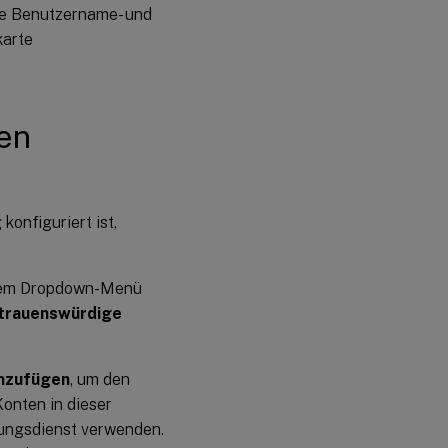
die Benutzername- und
karte
en
onfiguriert ist,
 dem Dropdown-Menü
trauenswürdige
nzufügen
, um den
onten in dieser
rungsdienst verwenden.