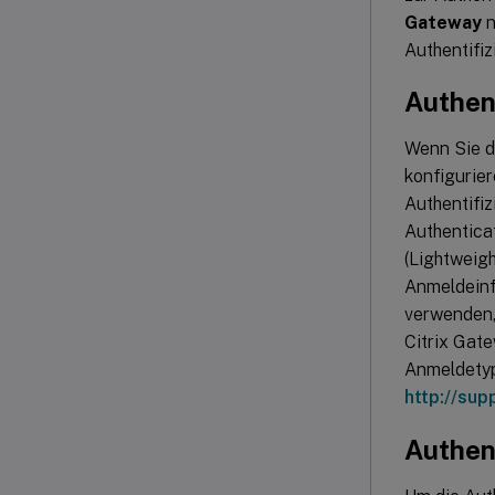
Gateway
n
Authentifi
Authent
Wenn Sie d
konfigurier
Authentifiz
Authentica
(Lightweig
Anmeldeinf
verwenden,
Citrix Gate
Anmeldetyp
http://sup
Authen