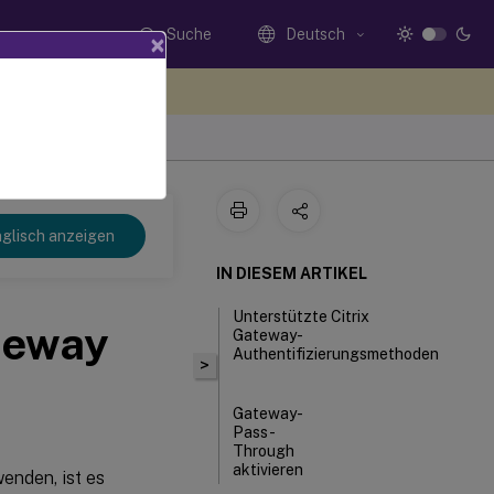
Suche
Deutsch
×
n Sie hier Feedback
glisch anzeigen
IN DIESEM ARTIKEL
Unterstützte Citrix
teway
Gateway-
Authentifizierungsmethoden
>
Gateway-
Pass-
Through
aktivieren
enden, ist es