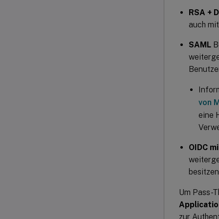
RSA + 
auch mit
SAML
Be
weiterge
Benutzer
Infor
von M
eine 
Verw
OIDC mi
weiterge
besitzen
Um Pass-Th
Applicatio
zur Authent