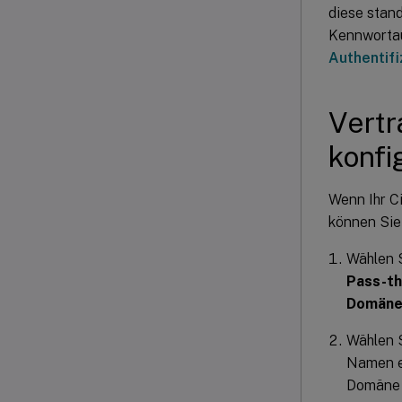
diese stan
Kennwortau
Authentif
Vert
konfi
Wenn Ihr Ci
können Sie
Wählen 
Pass-th
Domänen
Wählen 
Namen e
Domäne k