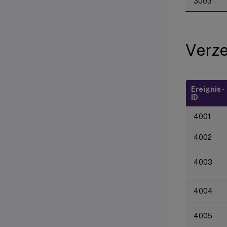
3003
Verze
Ereignis-
ID
4001
4002
4003
4004
4005