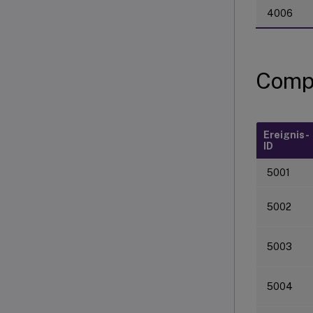
4006
Compu
Ereignis-
ID
5001
5002
5003
5004