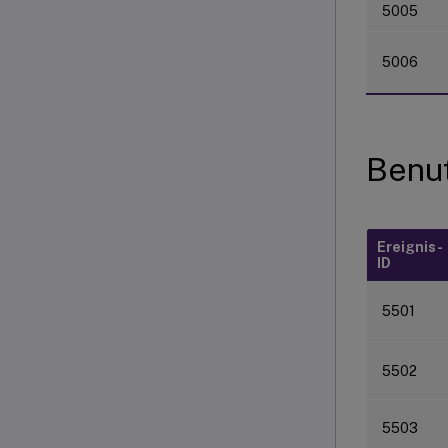
5005
5006
Benut
Ereignis-
ID
5501
5502
5503