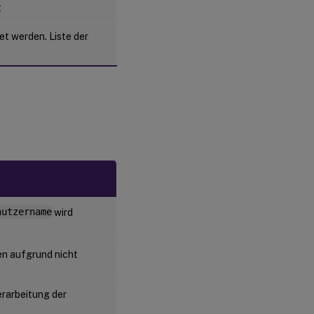
t
t werden. Liste der
nutzername
wird
en aufgrund nicht
erarbeitung der