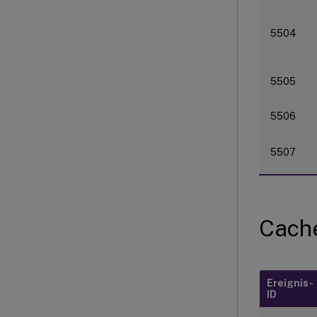
5504
5505
5506
5507
Cache
Ereignis-
ID