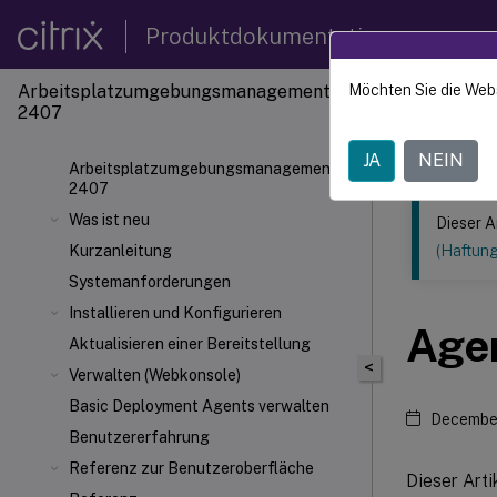
Produktdokumentation
Arbeitsplatzumgebungsmanagement
Möchten Sie die Web
Dieser Inhalt
2407
Verwal
JA
NEIN
Arbeitsplatzumgebungsmanagement
2407
Was ist neu
Dieser A
Kurzanleitung
(Haftun
Systemanforderungen
Installieren und Konfigurieren
Agen
Aktualisieren einer Bereitstellung
<
Verwalten (Webkonsole)
Basic Deployment Agents verwalten
December
Benutzererfahrung
Referenz zur Benutzeroberfläche
Dieser Art