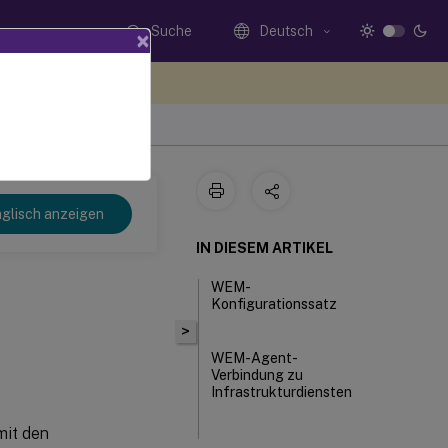
Suche
Deutsch
×
n Sie hier Feedback
 2407
glisch anzeigen
IN DIESEM ARTIKEL
WEM-
Konfigurationssatz
>
WEM-Agent-
Verbindung zu
Infrastrukturdiensten
mit den
Aktualisierungsereignisse