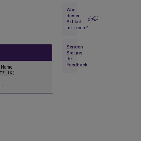
für die
War
Agentenkonfiguration
dieser
Artikel
Verzeichnisdienstereignisse
hilfreich?
Computerrichtlinienereignisse
Senden
Sie uns
Benutzerrichtlinienereignisse
Ihr
Feedback
: Name:
tz-ID
).
Cache-
Synchronisierungsereignisse
ert
Optimierungsereignisse