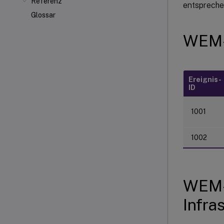
Referenz
entspreche
Glossar
WEM-
Ereignis-
ID
1001
1002
WEM-
Infra