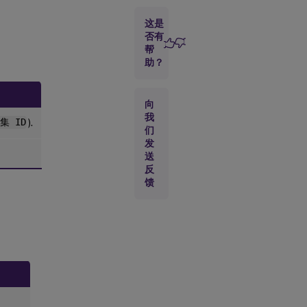
施服
务
这是
否有
帮
代
助？
理
配
置
向
刷
我
新
集 ID
).
事
们
件
发
送
反
目
馈
录
服
务
事
件
计
算
机