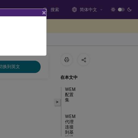
搜索
简体中文
×
处提供反馈
切换到英文
在本文中
WEM
配置
集
>
WEM
代理
连接
到基
础设