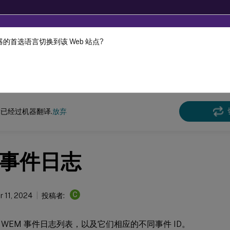
的首选语言切换到该 Web 站点?
机器动态翻译。
在此
环境管理
工作区环境管理 2407
已经过机器翻译.
放弃
事件日志
C
 11, 2024
投稿者:
 WEM 事件日志列表，以及它们相应的不同事件 ID。