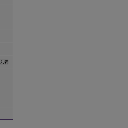
策
略
事
件
用
户
策
略
事
件
r 列表
缓
存
同
步
事
件
优
化
事
件