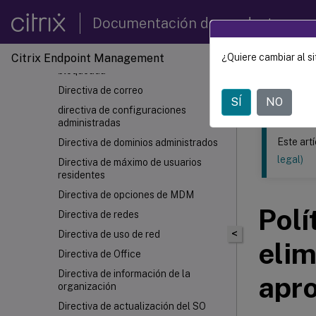
Directiva de LDAP
Documentación de productos
Directiva de localización geográfica
Citrix Endpoint Management
¿Quiere cambiar al si
Directiva de mensaje de pantalla
Este contenid
bloqueada
Directiva de correo
Citrix
SÍ
NO
directiva de configuraciones
administradas
Este art
Directiva de dominios administrados
legal)
Directiva de máximo de usuarios
residentes
Directiva de opciones de MDM
Polí
Directiva de redes
<
Directiva de uso de red
elim
Directiva de Office
Directiva de información de la
apr
organización
Directiva de actualización del SO