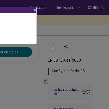
Buscar
Español
×
e sus comentarios aquí
er en inglés
EN ESTE ARTÍCULO
Configuración de iOS
>
¿Le ha resultado
útil?