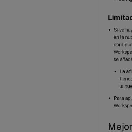
Limita
Si ya ha
en la nu
configur
Workspac
se añada
La af
tiend
la nu
Para apl
Workspa
Mejor