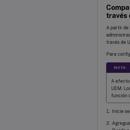
Compati
través
A partir de
administrad
través de 
Para config
NOTA:
A efecto
UEM. Los
función 
Inicie s
Agregue 