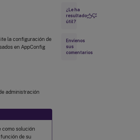
¿Le ha
Compatibilidad
para
resultado
configurar los
útil?
ajustes de la
aplicación
Citrix
mite la configuración de
Envíenos
Workspace a
asados en AppConfig
sus
través de
comentarios
soluciones
UEM
de administración
ne como solución
 función de su