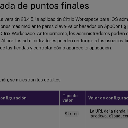
cada de puntos finales
 la versión 23.4.5, la aplicación Citrix Workspace para iOS adm
iones más mediante pares clave-valor basados en AppConfig p
Citrix Workspace. Anteriormente, los administradores podían 
. Ahora, los administradores pueden restringir a los usuarios f
de las tiendas y controlar cómo aparece la aplicación.
ión, se muestran los detalles:
Tipo de
configuración
Valor de configura
valor
La URL de la tienda.
String
prodcwa.cloud.co