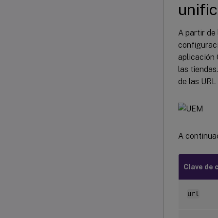
unifi
A partir de
configurac
aplicación 
las tiendas
de las URL 
A continuac
Clave de 
url