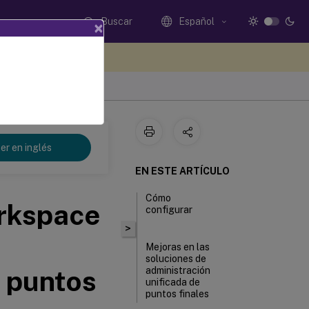
Buscar
Español
×
e sus comentarios aquí
er en inglés
EN ESTE ARTÍCULO
Cómo
orkspace
configurar
>
Mejoras en las
soluciones de
e puntos
administración
unificada de
puntos finales