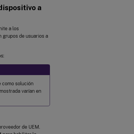
dispositivo a
ite a los
n grupos de usuarios a
s:
ne como solución
 mostrada varían en
 proveedor de UEM.