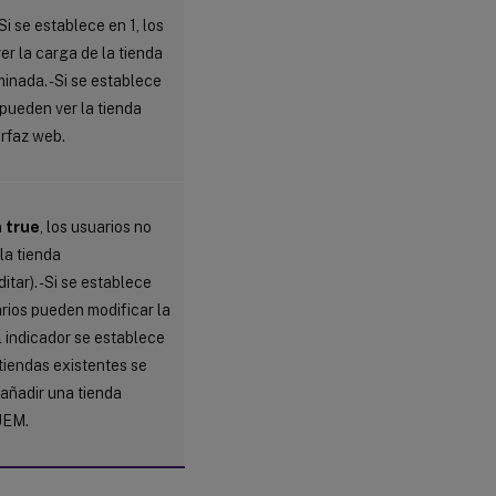
i se establece en 1, los
er la carga de la tienda
inada. - Si se establece
 pueden ver la tienda
erfaz web.
n
true
, los usuarios no
la tienda
itar). - Si se establece
arios pueden modificar la
l indicador se establece
 tiendas existentes se
 añadir una tienda
UEM.