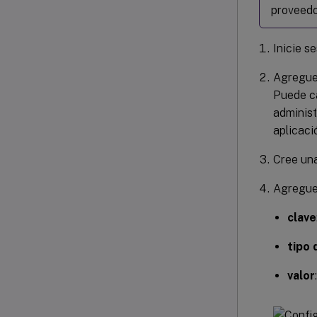
proveed
Inicie s
Agregue 
Puede ca
administ
aplicaci
Cree una
Agregue 
clave
tipo 
valor