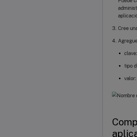
Puede ca
administ
aplicaci
Cree una
Agregue 
clave
tipo d
valor
Compa
aplic