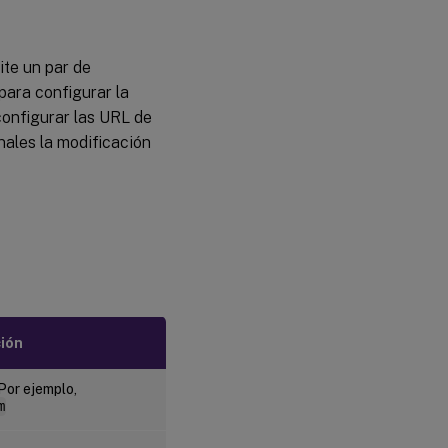
ite un par de
ara configurar la
configurar las URL de
inales la modificación
ción
 Por ejemplo,
m