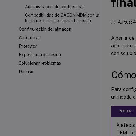
fina
Administración de contraseñas
Compatibilidad de GACS y MDM con la
barra de herramientas de la sesión
August 4
Configuración del almacén
A partir de
Autenticar
administra
Proteger
con solucio
Experiencia de sesión
Solucionar problemas
Cómo 
Desuso
Para confi
unificada d
NOTA:
A efecto
UEM. Los