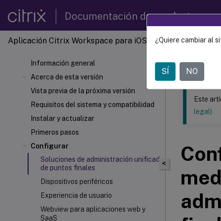
Documentación de productos
Aplicación Citrix Workspace
para iOS
¿Quiere cambiar al si
Este contenid
Información general
Aplica
SÍ
NO
Acerca de esta versión
Vista previa de la próxima versión
Este art
Requisitos del sistema y compatibilidad
legal)
Instalar y actualizar
Primeros pasos
Configurar
Conf
Soluciones de administración unificada
<
de puntos finales
medi
Dispositivos periféricos
admi
Experiencia de usuario
Webview para aplicaciones web y
SaaS