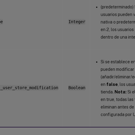
(predeterminado) S
usuarios pueden v
pe
Integer
nativa o predeterm
en 2, los usuarios
dentro de una int
Si se establece e
pueden modificar 
(añadir/eliminar/ed
en
false
, los usu
t_user_store_modification
Boolean
tienda.
Nota:
Si e
en true, todas las
eliminan antes de
configurada por 