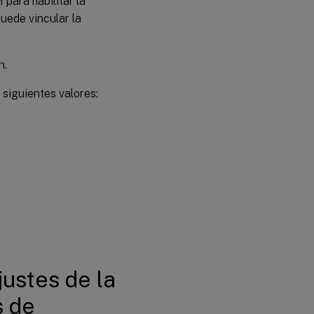
para habilitar la
uede vincular la
n.
 siguientes valores:
justes de la
s de