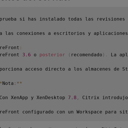
prueba si has instalado todas las revisiones 
a las conexiones a escritorios y aplicaciones
reFront
:
reFront 
3.6
 o 
posterior
(
recomendado
)
.
 La apl
porciona acceso directo a los almacenes de St
*
Nota
:
**
Con XenApp y XenDesktop 
7.8
,
 Citrix introdujo
reFront configurado con un Workspace para sit
oporciona acceso a los almacenes de StoreFron