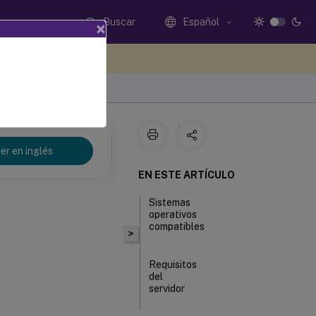
Buscar
Español
×
e sus comentarios aquí
er en inglés
EN ESTE ARTÍCULO
Sistemas
operativos
compatibles
>
Requisitos
del
servidor