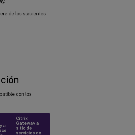
ay.
era de los siguientes
top

ado en explorador mediante Safari
)
ación
patible con los
Citrix
Gateway a
y a
sitio de
ace
servicios de