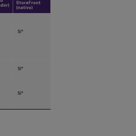
eb
StoreFront
ador)
(nativo)
Sí*
Sí*
Sí*