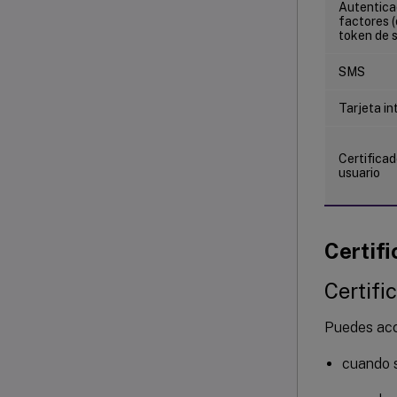
Autentica
factores 
token de 
SMS
Tarjeta in
Certificad
usuario
Certif
Certifi
Puedes acce
cuando s