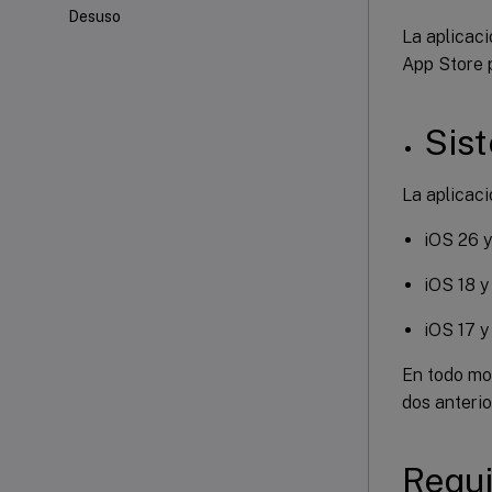
Desuso
La aplicac
App Store p
Sis
La aplicaci
iOS 26 
iOS 18 y
iOS 17 y
En todo mo
dos anterio
Requi