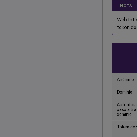
NOTA:
Web Inter
token de
Anónimo
Dominio
Autentica
paso a tra
dominio
Token de 