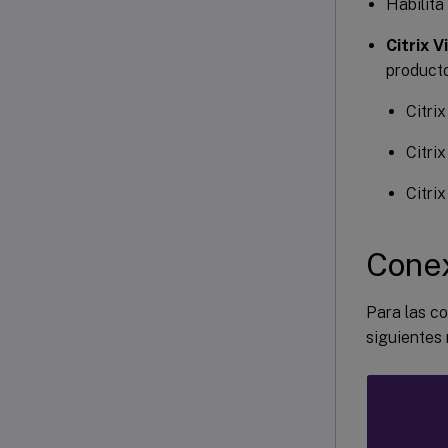
Habilita
Web In
Citrix 
-
  Web
producto
Citri
-
  Web
Citri
-
  Web
Citri
Conex
Para las co
siguientes