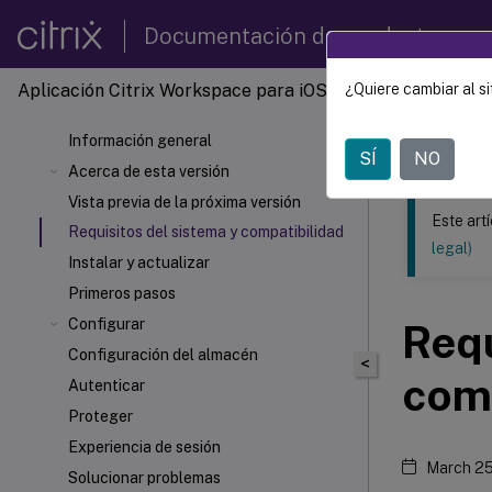
Documentación de productos
Aplicación Citrix Workspace
para iOS
¿Quiere cambiar al si
Este contenid
Información general
Aplica
SÍ
NO
Acerca de esta versión
Vista previa de la próxima versión
Este art
Requisitos del sistema y compatibilidad
legal)
Instalar y actualizar
Primeros pasos
Configurar
Requ
Configuración del almacén
<
com
Autenticar
Proteger
Experiencia de sesión
March 25
Solucionar problemas