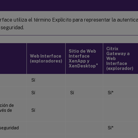
face utiliza el término Explícito para representar la autentic
 seguridad.
Citrix
Sitio de Web
Gateway a
Web Interface
Interface
Web
(exploradores)
XenApp y
Interface
®
XenDesktop
(explorador)
Sí
Sí
Sí
Sí*
ción de
vés de
Sí
seguridad
Sí*