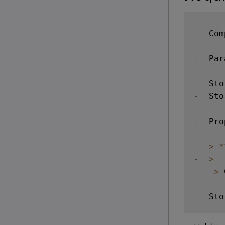
-
  Com
-
  Par
-
  Sto
-
  Sto
-
  Pro
-
>
*
-
>
>
 
-
  Sto
    Pr