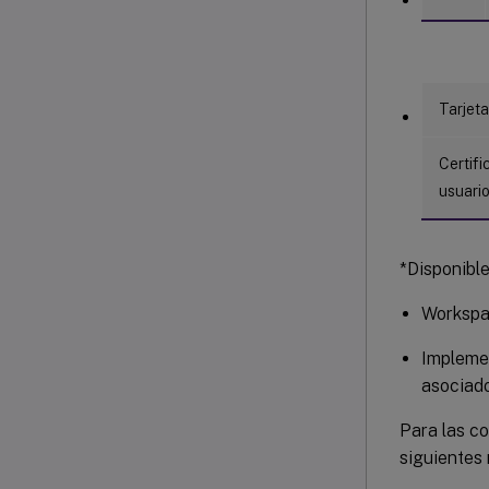
Tarjeta
Certifi
usuari
*Disponible
Workspac
Implemen
asociado
Para las co
siguientes