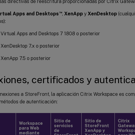
 las directivas de reescritura proporcionadas por Citrix Gatew
terface
:
™
Virtual Apps and Desktops
,
XenApp
y
XenDesktop
(cualqui
 Interface 
5.4
 con sitios de Web Interface

s):
x Virtual Apps and Desktops 7 1808 o posterior
 Interface 
5.4
 con sitios de XenApp y XenDesk
x XenDesktop 7.x o posterior
 Interface en Citrix 
Gateway
(
solo acceso bas
x XenApp 7.5 o posterior
iones, certificados y autentic
nexiones a StoreFront, la aplicación Citrix Workspace es com
 métodos de autenticación:
Sitio de
Sitio de
Citrix
Workspace
servicios
StoreFront
Gatewa
para Web
de
XenApp y
Worksp
mediante