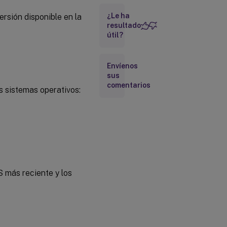
Conexiones,
¿Le ha
ersión disponible en la
certificados y
autenticación
resultado
útil?
Requisitos
del
Envíenos
sistema
sus
para el
comentarios
inicio de
s sistemas operativos:
sesión
único de
Microsoft
Entra
S más reciente y los