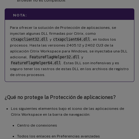
Browser no es compatible.
NOTA:
Para ofrecer la solución de Protección de aplicaciones, se
inyectan algunas DLL firmadas por Citrix, como
ctxapclient32.dll
y
ctxapclient64.dll
, en todos los
procesos. Hasta las versiones 2405.12 y 2402 CU3 de la
aplicación Citrix Workspace para Windows, se inyectaba una DLL
adicional,
FeatureFlagHelper32.dll
y
FeatureFlagHelper64.dll
. Estas DLL son inofensivas y es
seguro tener los rastros de estas DLL en los archivos de registro
de otros procesos.
¿Qué no protege la Protección de aplicaciones?
Los siguientes elementos bajo el icono de las aplicaciones de
Citrix Workspace en la barra de navegación:
Centro de conexiones
Todos los enlaces en Preferencias avanzadas