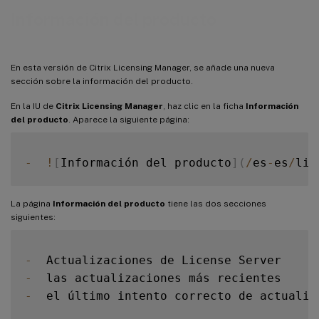
Información del producto
En esta versión de Citrix Licensing Manager, se añade una nueva
sección sobre la información del producto.
En la IU de
Citrix Licensing Manager
, haz clic en la ficha
Información
del producto
. Aparece la siguiente página:
-
!
[
Información del producto
]
(
/
es
-
es
/
lic
La página
Información del producto
tiene las dos secciones
siguientes:
-
-
-
  el último intento correcto de actualiza