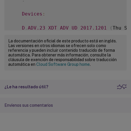
Devices
:
D
.
ADV
.23
XDT_ADV_UD
2017.1201
(
Thu Se
La documentación oficial de este producto está en inglés.
D01
XDT_PLT_UD
2017.1201
(
Tue Sep 
12
Las versiones en otros idiomas se ofrecen solo como
referencia y pueden incluir contenido traducido de forma
automática. Para obtener más información, consulte la
-
  udadmin 
-
list 
-
a

cláusula de exención de responsabilidad sobre traducción
automática en
Cloud Software Group home
.
    Lists all features
,
 versions
,
 counts 
-
  udadmin 
-
f 
XDT_ENT_UD
-
device dn01
.
88
¿Le ha resultado útil?
    Releases one device from one feature
.
Envíenos sus comentarios