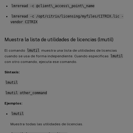
lmreread -c @client\_access\_point\_name
lmreread -c /opt/citrix/licensing/myfiles/CITRIX.lic -
vendor CITRIX
Muestra la lista de utilidades de licencias (lmutil)
El comando
lmutil
muestra una lista de utilidades de licencias
cuando se usa de forma independiente. Cuando especificas
lmutil
con otro comando, ejecuta ese comando.
Sintaxis:
lmutil
lmutil other_command
Ejemplos:
lmutil
Muestra todas las utilidades de licencias.