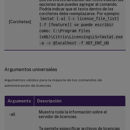
opciones que puedes agregar al comando.
Podría indicar que el texto dentro de los
corchetes debe reemplazarse. Por ejemplo:
lmstat [-a] [-c license_file_list]
[Corchetes]
[-f [feature]] se puede escribir
como: C:\Program Files
(x86)\Citrix\Licensing\LS>lmstat.exe
-a -c @localhost -f XDT_ENT_UD
Argumentos universales
Argumentos válidos para la mayoría de los comandos de
administración de licencias:
Argumento
Descripción
Muestra toda la información sobre el
-all
servidor de licencias.
Te permite especificar archivos de licencias