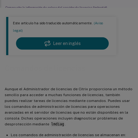
Comprueba la información de enlace del servidor de licencias (lmhostid)
Volver a leer los archivos de licencia y opciones (lmreread)
Este artículo ha sido traducido automáticamente.
(Aviso
Muestra la lista de utilidades de licencias (lmutil)
legal)
Determina el estado de las licencias (lmstat)
Leer en inglés
Mostrar versiones de binarios (lmver)
Mostrar o liberar licencias para usuarios o dispositivos (udadmin)
Comandos de licencias
Aunque el Administrador de licencias de Citrix proporciona un método
sencillo para acceder a muchas funciones de licencias, también
puedes realizar tareas de licencias mediante comandos. Puedes usar
los comandos de administración de licencias para operaciones
avanzadas en el servidor de licencias que no están disponibles en la
consola. Dichas operaciones incluyen diagnosticar problemas de
desprotección mediante
lmdiag
.
Los comandos de administración de licencias se almacenan en: