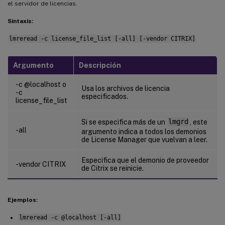
el servidor de licencias.
Sintaxis:
lmreread -c license_file_list [-all] [-vendor CITRIX]
Argumento
Descripción
-c @localhost o
Usa los archivos de licencia
-c
especificados.
license_file_list
Si se especifica más de un
lmgrd
, este
-all
argumento indica a todos los demonios
de License Manager que vuelvan a leer.
Especifica que el demonio de proveedor
-vendor CITRIX
de Citrix se reinicie.
Ejemplos:
lmreread -c @localhost [-all]