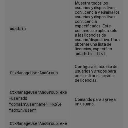
Muestra todos los
usuarios y dispositivos
con licencia y elimina los
usuarios y dispositivos
con licencia
especificados. Este
udadmin
comando se aplica solo
a las licencias de
usuario/dispositivo. Para
obtener una lista de
licencias, especifica
udadmin -list
.
Configura el acceso de
usuarios y grupos para
CtxManageUserAndGroup
administrar el servidor
de licencias.
CtxManageUserAndGroup.exe
–useradd
Comando para agregar
un usuario.
“domain\username” -Role
“admin/user”
CtxManageUserAndGroup.exe