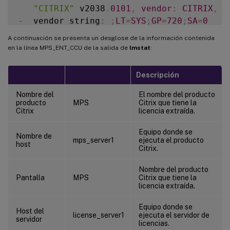
"CITRIX"
 v2038
.
0101
,
vendor
:
CITRIX
,
e
-
  vendor_string
:
;
LT
=
SYS
;
GP
=
720
;
SA
=
0
floating license

A continuación se presenta un desglose de la información contenida
en la línea MPS_ENT_CCU de la salida de
lmstat
:
XDT
 DDCPrinc
-
0001
.
citrix
.
com 
XDT
XDT
\_
Descripción
Users 
of
CTXLSDIAG
:
(
Total 
of
10000
 licen
Nombre del
El nombre del producto
producto
MPS
Citrix que tiene la
Users 
of
XDT_PLT_CCS
:
(
Total 
of
200000
 li
Citrix
licencia extraída.
"XDT_PLT_CCS"
 v2018
.
1201
,
vendor
:
CITR
Equipo donde se
Nombre de
mps_server1
ejecuta el producto
vendor_string
:
;
LT
=
Retail
;
GP
=
720
;
PSL
=
10
;
C
host
Citrix.
floating license

Nombre del producto
Pantalla
MPS
Citrix que tiene la
XDT
 DDCAux
-
0001
.
citrix
.
com 
XDT
00001
E3
licencia extraída.
XDT
 DDCAux
-
0001
.
citrix
.
com 
XDT
00001
E8
XDT
 DDCAux
-
0001
.
citrix
.
com 
XDT
00001
E0
Equipo donde se
Host del
license_server1
ejecuta el servidor de
servidor
licencias.