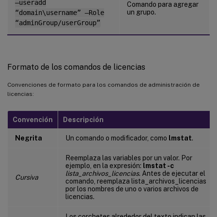
–useradd
Comando para agregar
un grupo.
“domain\username” –Role
“adminGroup/userGroup”
Formato de los comandos de licencias
Convenciones de formato para los comandos de administración de
licencias:
Convención
Descripción
Negrita
Un comando o modificador, como
lmstat
.
Reemplaza las variables por un valor. Por
ejemplo, en la expresión:
lmstat -c
lista_archivos_licencias
. Antes de ejecutar el
Cursiva
comando, reemplaza lista_archivos_licencias
por los nombres de uno o varios archivos de
licencias.
Los corchetes alrededor del texto indican las