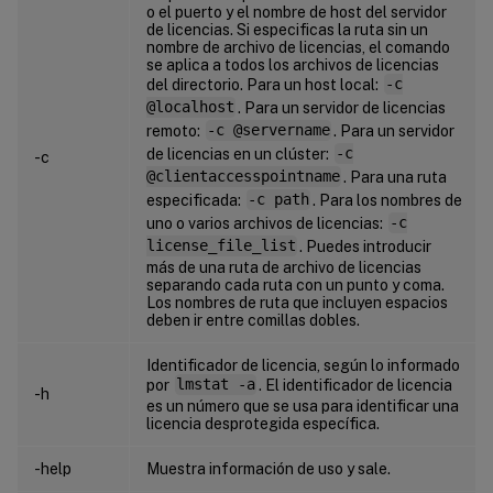
o el puerto y el nombre de host del servidor
de licencias. Si especificas la ruta sin un
nombre de archivo de licencias, el comando
se aplica a todos los archivos de licencias
del directorio. Para un host local:
-c
@localhost
. Para un servidor de licencias
remoto:
-c @servername
. Para un servidor
de licencias en un clúster:
-c
-c
@clientaccesspointname
. Para una ruta
especificada:
-c path
. Para los nombres de
uno o varios archivos de licencias:
-c
license_file_list
. Puedes introducir
más de una ruta de archivo de licencias
separando cada ruta con un punto y coma.
Los nombres de ruta que incluyen espacios
deben ir entre comillas dobles.
Identificador de licencia, según lo informado
por
lmstat -a
. El identificador de licencia
-h
es un número que se usa para identificar una
licencia desprotegida específica.
-help
Muestra información de uso y sale.