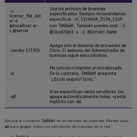
Usa los archivos de licencias
-c
especificados. Siempre recomendamos
license_file_list
especificar
-c license_file_list
or -c
@localhost or -
con
lmdown
. También puedes usar:
-c
c @server
@localhost
o
-c @server-name
Apaga solo el demonio de proveedor de
-vendor CITRIX
Citrix. El demonio del Administrador de
licencias sigue ejecutándose.
No solicita ni imprime un encabezado.
-q
De lo contrario,
lmdown
pregunta
“¿Estás seguro? [s/n]: .”
Si se especifican varios servidores, los
-all
apaga automáticamente todos. -q está
implícito con -all.
Ejecuta el comando
lmdown
en un servidor de licencias. Puedes usar
-
all
para apagar todos los servidores de licencias de tu red.