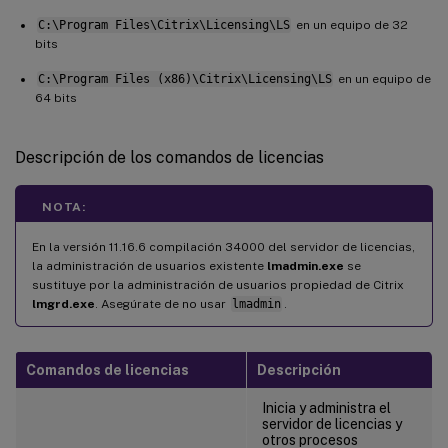
C:\Program Files\Citrix\Licensing\LS
en un equipo de 32
bits
C:\Program Files (x86)\Citrix\Licensing\LS
en un equipo de
64 bits
Descripción de los comandos de licencias
NOTA:
En la versión 11.16.6 compilación 34000 del servidor de licencias,
la administración de usuarios existente
lmadmin.exe
se
sustituye por la administración de usuarios propiedad de Citrix
lmgrd.exe
. Asegúrate de no usar
lmadmin
.
Comandos de licencias
Descripción
Inicia y administra el
servidor de licencias y
otros procesos