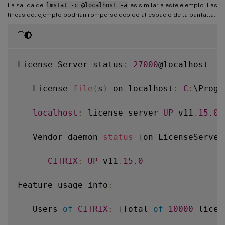
La salida de
lmstat -c @localhost -a
es similar a este ejemplo. Las
líneas del ejemplo podrían romperse debido al espacio de la pantalla.
License Server status
:
27000
@localhost

-
  License 
file
(
s
)
 on localhost
:
C
:
\Progr
localhost
:
 license server 
UP
 v11
.
15.0
   Vendor daemon 
status
(
on LicenseServer
CITRIX
:
UP
 v11
.
15.0
Feature usage info
:
   Users 
of
CITRIX
:
(
Total 
of
10000
 licen