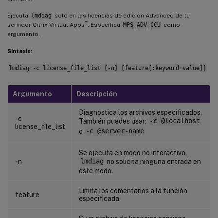
Ejecuta
lmdiag
solo en las licencias de edición Advanced de tu
™
servidor Citrix Virtual Apps
. Especifica
MPS_ADV_CCU
como
argumento.
Sintaxis:
lmdiag -c license_file_list [-n] [feature[:keyword=value]]
Argumento
Descripción
Diagnostica los archivos especificados.
-c
También puedes usar:
-c @localhost
license_file_list
o
-c @server-name
Se ejecuta en modo no interactivo.
-n
lmdiag
no solicita ninguna entrada en
este modo.
Limita los comentarios a la función
feature
especificada.