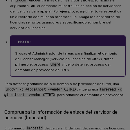
Si
lmdown
encuentra más de un servidor y no especificaste el
argumento
-all
, el comando muestra una selección de servidores
de licencias para apagar. Por ejemplo, el argumento
-c
especifica
un directorio con muchos archivos *.lic. Apaga los servidores de
licencias remotos usando
-c
y especificando el nombre del
servidor de licencias.
NOTA:
Si usas el Administrador de tareas para finalizar el demonio
de License Manager (Servicio de licencias de Citrix), detén
primero el proceso
lmgrd
y luego detén el proceso del
demonio de proveedor de Citrix.
Para detener y reiniciar solo el demonio de proveedor de Citrix, usa
lmdown -c @localhost -vendor CITRIX
, y luego usa
lmreread -c
@localhost -vendor CITRIX
para reiniciar el demonio de proveedor.
Comprueba la información de enlace del servidor de
licencias (lmhostid)
El comando
lmhostid
devuelve el ID de host del servidor de licencias.