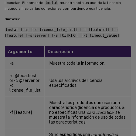
licencias. El comando
lmstat
muestra solo un uso de la licencia,
incluso si hay varias conexiones compartiendo esa licencia.
Sintaxis:
lmstat [-a] [-c license_file_list] [-f [feature]] [-i
[feature] [-s[server] [-S [CITRIX]] [-t timeout_value]
Argumento
Descripción
-a
Muestra toda la información.
-c @localhost
or -c @server or
Usa los archivos de licencia
-c
especificados.
license_file_list
Muestra los productos que usan una
característica (licencia de producto). Si
-f [feature]
no especificas una
característica
, se
muestra la información de uso de todas
las características.
Si no especificas una
característica
,