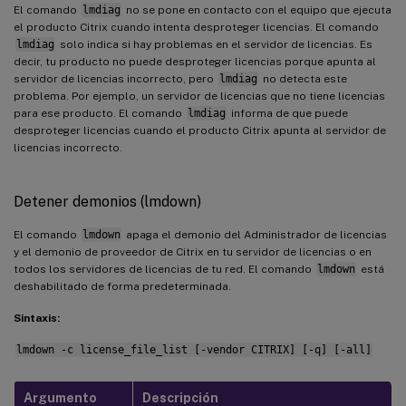
El comando
lmdiag
no se pone en contacto con el equipo que ejecuta
el producto Citrix cuando intenta desproteger licencias. El comando
lmdiag
solo indica si hay problemas en el servidor de licencias. Es
decir, tu producto no puede desproteger licencias porque apunta al
servidor de licencias incorrecto, pero
lmdiag
no detecta este
problema. Por ejemplo, un servidor de licencias que no tiene licencias
para ese producto. El comando
lmdiag
informa de que puede
desproteger licencias cuando el producto Citrix apunta al servidor de
licencias incorrecto.
Detener demonios (lmdown)
El comando
lmdown
apaga el demonio del Administrador de licencias
y el demonio de proveedor de Citrix en tu servidor de licencias o en
todos los servidores de licencias de tu red. El comando
lmdown
está
deshabilitado de forma predeterminada.
Sintaxis:
lmdown -c license_file_list [-vendor CITRIX] [-q] [-all]
Argumento
Descripción