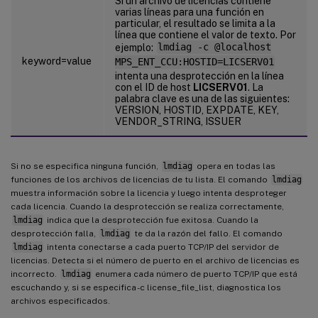
Si un archivo de licencias contiene
varias líneas para una función en
particular, el resultado se limita a la
línea que contiene el valor de texto. Por
ejemplo:
lmdiag -c @localhost
keyword=value
MPS_ENT_CCU:HOSTID=LICSERV01
intenta una desprotección en la línea
con el ID de host
LICSERV01
. La
palabra clave es una de las siguientes:
VERSION, HOSTID, EXPDATE, KEY,
VENDOR_STRING, ISSUER
Si no se especifica ninguna función,
lmdiag
opera en todas las
funciones de los archivos de licencias de tu lista. El comando
lmdiag
muestra información sobre la licencia y luego intenta desproteger
cada licencia. Cuando la desprotección se realiza correctamente,
lmdiag
indica que la desprotección fue exitosa. Cuando la
desprotección falla,
lmdiag
te da la razón del fallo. El comando
lmdiag
intenta conectarse a cada puerto TCP/IP del servidor de
licencias. Detecta si el número de puerto en el archivo de licencias es
incorrecto.
lmdiag
enumera cada número de puerto TCP/IP que está
escuchando y, si se especifica -c license_file_list, diagnostica los
archivos especificados.