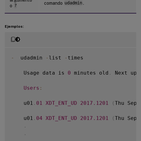
comando
udadmin
.
o
?
Ejemplos:
-
  udadmin 
-
list 
-
times

    Usage data is 
0
 minutes old
.
 Next upd
Users
:
    u01
.
01
XDT_ENT_UD
2017.1201
(
Thu Sep 
    u01
.
04
XDT_ENT_UD
2017.1201
(
Thu Sep 
.
.
.