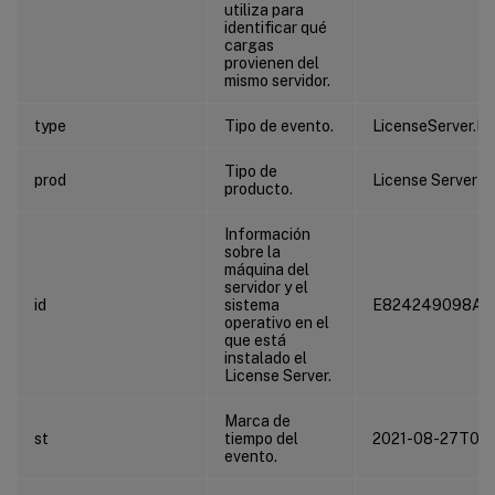
utiliza para
identificar qué
cargas
provienen del
mismo servidor.
type
Tipo de evento.
LicenseServer.In
Tipo de
prod
License Server
producto.
Información
sobre la
máquina del
servidor y el
id
sistema
E824249098A9
operativo en el
que está
instalado el
License Server.
Marca de
st
tiempo del
2021-08-27T04:
evento.