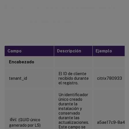
Elementos de datos de eventos de
Citrix License Server
Campo
Descripción
Ejemplo
Encabezado
El ID de cliente
tenant_id
recibido durante
citrix780933
el registro.
Un identificador
único creado
durante la
instalación y
conservado
durante las
dvc
(GUID único
actualizaciones.
a5ae17c9-8a4a
generado por LS)
Este campo se