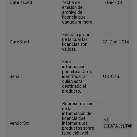
DateIssued
fecha de
1-Dec-03
emisión del
archivo de
licencia que
caduca primero.
Fecha a partir
de la cual las
DateStart
31-Dec-2014
licencias son
válidas.
Esta
información
permite a Citrix
Serial
identificar a
OR10:13
quién está
destinado el
producto.
Representación
de la
información de
licencia que
<!
VendorStr
informa a los
[CDATA[;LT=Re
productos sobre
la edición y el