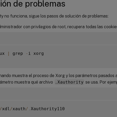
ión de problemas
ty no funciona, sigue los pasos de solución de problemas:
inistrador con privilegios de root, recupera todas las cookie
ux 
|
 grep 
-
i xorg

ando muestra el proceso de Xorg y los parámetros pasados a 
rámetro muestra qué archivo
.Xauthority
se usa. Por ejem
/
xdl
/
xauth
/
.
Xauthority110
