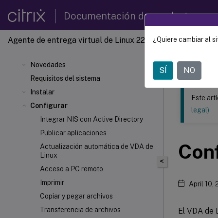
Documentación de productos
Agente de entrega virtual de Linux 2201
¿Quiere cambiar al si
Este contenid
Agente 
Novedades
SÍ
NO
Requisitos del sistema
Instalar
Este art
Configurar
legal)
Integrar NIS con Active Directory
Publicar aplicaciones
Conf
Actualización automática de VDA de
Linux
<
Acceso a PC remoto
Imprimir
April 10,
Copiar y pegar archivos
Transferencia de archivos
El VDA de L