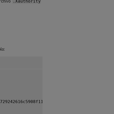
archivo
.Xauthority
lo:
729242616c5908f11624b
