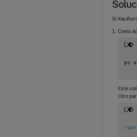
Soluc
Si Xauthori
Como adm
ps a
Este com
Otro pa
/
var