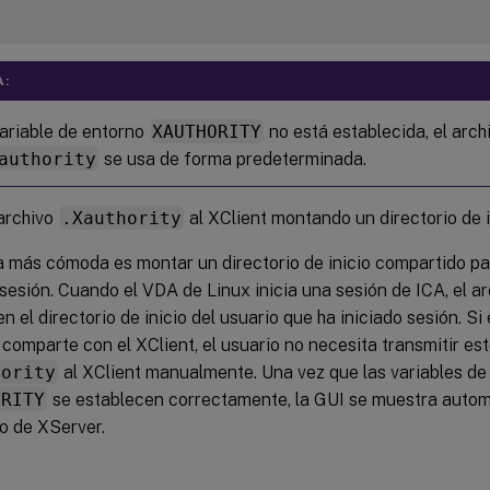
A:
variable de entorno
XAUTHORITY
no está establecida, el arch
authority
se usa de forma predeterminada.
archivo
.Xauthority
al XClient montando un directorio de 
 más cómoda es montar un directorio de inicio compartido par
 sesión. Cuando el VDA de Linux inicia una sesión de ICA, el a
en el directorio de inicio del usuario que ha iniciado sesión. Si
e comparte con el XClient, el usuario no necesita transmitir es
hority
al XClient manualmente. Una vez que las variables d
ORITY
se establecen correctamente, la GUI se muestra auto
io de XServer.