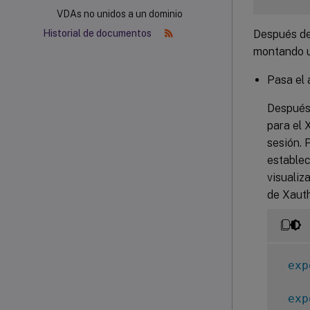
VDAs no unidos a un dominio
Después de 
Historial de documentos
montando un
Pasa el 
Después 
para el 
sesión. 
establec
visualiz
de Xauth
exp
exp