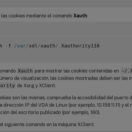
 las cookies mediante el comando
Xauth
:
h 
-
f 
/
var
/
xdl
/
xauth
/
.
Xauthority110

comando
Xauth
para mostrar las cookies contenidas en
~/.
mero de visualización, las cookies mostradas deben ser las m
hority
de Xorg y XClient.
ookies son las mismas, comprueba la accesibilidad del puerto 
a dirección IP del VDA de Linux (por ejemplo, 10.158.11.11) y el
ación del escritorio publicado (por ejemplo, 160).
el siguiente comando en la máquina XClient: