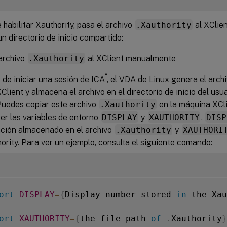
habilitar Xauthority, pasa el archivo
.Xauthority
al XClie
 directorio de inicio compartido:
archivo
.Xauthority
al XClient manualmente
®
de iniciar una sesión de ICA
, el VDA de Linux genera el arch
XClient y almacena el archivo en el directorio de inicio del usu
Puedes copiar este archivo
.Xauthority
en la máquina XCl
er las variables de entorno
DISPLAY
y
XAUTHORITY
.
DISP
ación almacenado en el archivo
.Xauthority
y
XAUTHORI
ority. Para ver un ejemplo, consulta el siguiente comando:
ort
DISPLAY
=
{
Display number stored 
in
 the Xau
ort
XAUTHORITY
=
{
the file path 
of
.
Xauthority
}