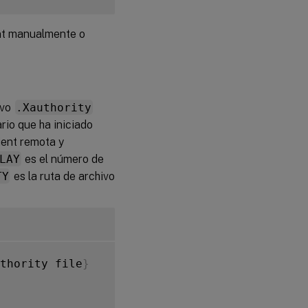
nt manualmente o
ivo
.Xauthority
ario que ha iniciado
ient remota y
LAY
es el número de
TY
es la ruta de archivo
thority file
}