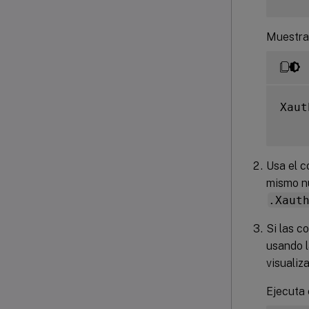
Muestra
Xaut
Usa el 
mismo nú
.Xaut
Si las c
usando l
visualiz
Ejecuta 