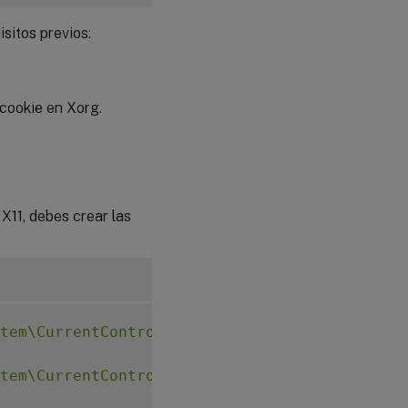
sitos previos:
cookie en Xorg.
 X11, debes crear las
tem\CurrentControlSet\Control\Citrix\Xorg"
-
tem\CurrentControlSet\Control\Citrix\Xorg"
-