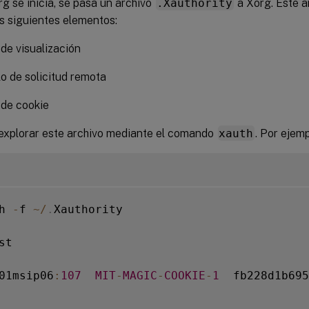
g se inicia, se pasa un archivo
.Xauthority
a Xorg. Este 
s siguientes elementos:
de visualización
o de solicitud remota
de cookie
explorar este archivo mediante el comando
xauth
. Por ejemp
h 
-
f 
~
/
.
Xauthority

st

01msip06
:
107
MIT
-
MAGIC
-
COOKIE
-
1
  fb228d1b695