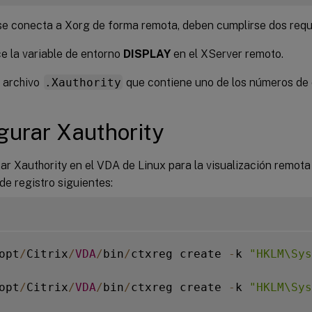
se conecta a Xorg de forma remota, deben cumplirse dos requi
e la variable de entorno
DISPLAY
en el XServer remoto.
 archivo
.Xauthority
que contiene uno de los números de 
gurar Xauthority
tar Xauthority en el VDA de Linux para la visualización remota
de registro siguientes:
opt
/
Citrix
/
VDA
/
bin
/
ctxreg create 
-
k 
"HKLM\Sys
opt
/
Citrix
/
VDA
/
bin
/
ctxreg create 
-
k 
"HKLM\Sys