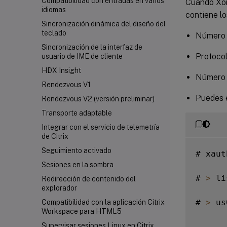
Compatibilidad con entradas en varios
Cuando Xor
idiomas
contiene lo
Sincronización dinámica del diseño del
teclado
Número 
Sincronización de la interfaz de
Protocol
usuario de IME de cliente
HDX Insight
Número 
Rendezvous V1
Puedes 
Rendezvous V2 (versión preliminar)
Transporte adaptable
Integrar con el servicio de telemetría
de Citrix
Seguimiento activado
# xaut
Sesiones en la sombra
# 
>
 li
Redirección de contenido del
explorador
# 
>
 us
Compatibilidad con la aplicación Citrix
Workspace
para HTML5
Supervisar sesiones Linux en Citrix