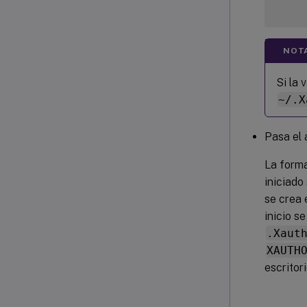
NOT
Si la 
~/.X
Pasa el 
La forma
iniciado
se crea 
inicio s
.Xaut
XAUTH
escritor