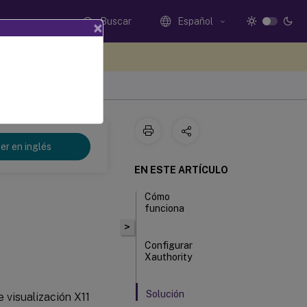
Buscar
Español
×
e sus comentarios aquí
er en inglés
EN ESTE ARTÍCULO
Cómo
funciona
>
Configurar
Xauthority
Solución
 visualización X11
de