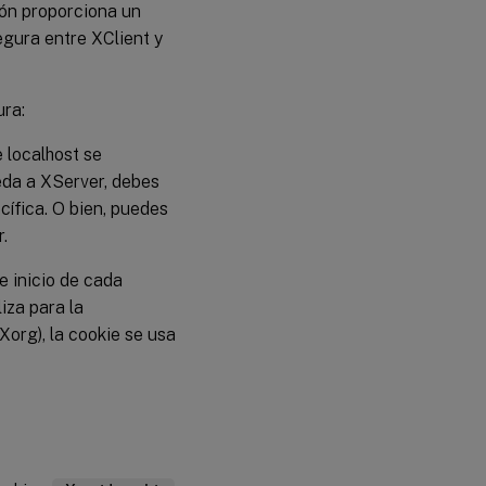
ión proporciona un
problemas
gura entre XClient y
ra:
 localhost se
eda a XServer, debes
ífica. O bien, puedes
.
e inicio de cada
iza para la
Xorg), la cookie se usa