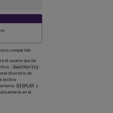
ivo
inicio compartido
a el usuario que ha
rchivo
.Xauthority
 este directorio de
te archivo
e entorno
DISPLAY
y
máticamente en el