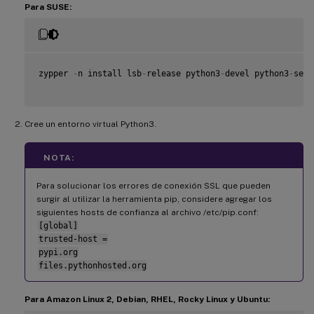
Para SUSE:
zypper 
-
n install lsb
-
release python3
-
devel python3
-
setu
Cree un entorno virtual Python3.
NOTA:
Para solucionar los errores de conexión SSL que pueden
surgir al utilizar la herramienta pip, considere agregar los
siguientes hosts de confianza al archivo /etc/pip.conf:
[global]
trusted-host =
pypi.org
files.pythonhosted.org
Para Amazon Linux 2, Debian, RHEL, Rocky Linux y Ubuntu: