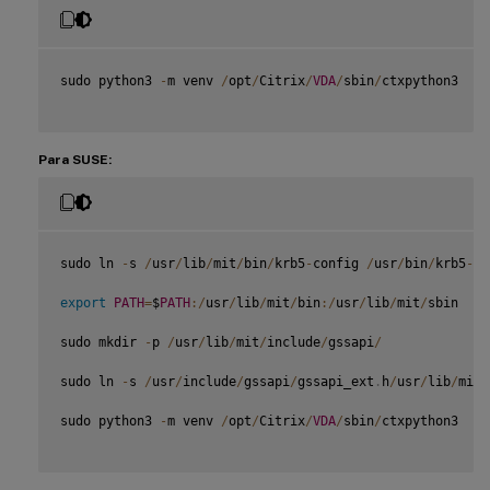
sudo python3 
-
m venv 
/
opt
/
Citrix
/
VDA
/
sbin
/
ctxpython3

Para SUSE:
sudo ln 
-
s 
/
usr
/
lib
/
mit
/
bin
/
krb5
-
config 
/
usr
/
bin
/
krb5
-
co
export
PATH
=
$
PATH
:
/
usr
/
lib
/
mit
/
bin
:
/
usr
/
lib
/
mit
/
sbin

sudo mkdir 
-
p 
/
usr
/
lib
/
mit
/
include
/
gssapi
/
sudo ln 
-
s 
/
usr
/
include
/
gssapi
/
gssapi_ext
.
h
/
usr
/
lib
/
mit
/
sudo python3 
-
m venv 
/
opt
/
Citrix
/
VDA
/
sbin
/
ctxpython3
