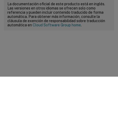
La documentación oficial de este producto está en inglés.
Las versiones en otros idiomas se ofrecen solo como
referencia y pueden incluir contenido traducido de forma
automática. Para obtener más información, consulte la
cláusula de exención de responsabilidad sobre traducción
automática en
Cloud Software Group home
.
Comentarios sobre el sitio
Sus opciones de privacidad
Condiciones legales y de
privacidad
Preferencias de cookies
docs.cloud.com