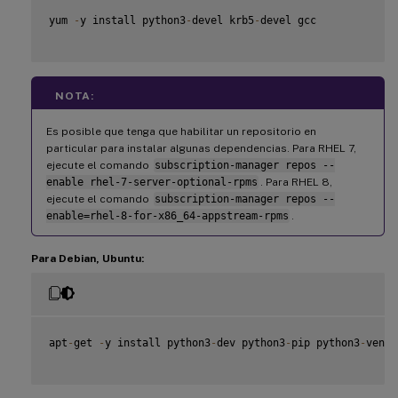
yum 
-
y install python3
-
devel krb5
-
devel gcc

NOTA:
Es posible que tenga que habilitar un repositorio en
particular para instalar algunas dependencias. Para RHEL 7,
ejecute el comando
subscription-manager repos --
enable rhel-7-server-optional-rpms
. Para RHEL 8,
ejecute el comando
subscription-manager repos --
enable=rhel-8-for-x86_64-appstream-rpms
.
Para Debian, Ubuntu:
apt
-
get 
-
y install python3
-
dev python3
-
pip python3
-
venv 