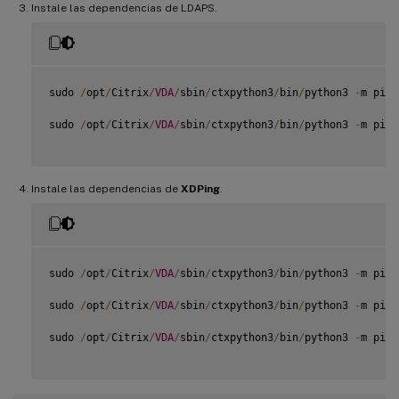
Instale las dependencias de LDAPS.
sudo 
/
opt
/
Citrix
/
VDA
/
sbin
/
ctxpython3
/
bin
/
python3 
-
m pip 
sudo 
/
opt
/
Citrix
/
VDA
/
sbin
/
ctxpython3
/
bin
/
python3 
-
m pip 
Instale las dependencias de
XDPing
.
sudo 
/
opt
/
Citrix
/
VDA
/
sbin
/
ctxpython3
/
bin
/
python3 
-
m pip 
sudo 
/
opt
/
Citrix
/
VDA
/
sbin
/
ctxpython3
/
bin
/
python3 
-
m pip 
sudo 
/
opt
/
Citrix
/
VDA
/
sbin
/
ctxpython3
/
bin
/
python3 
-
m pip 