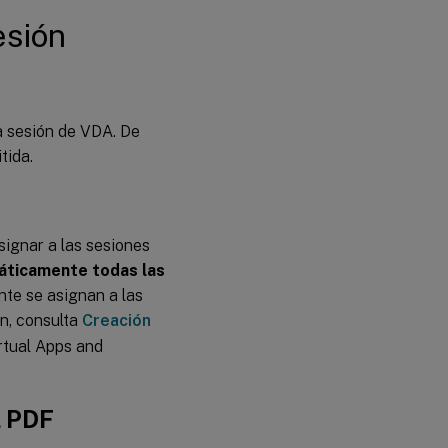
esión
na sesión de VDA. De
tida.
signar a las sesiones
áticamente todas las
ente se asignan a las
n, consulta
Creación
rtual Apps and
l PDF