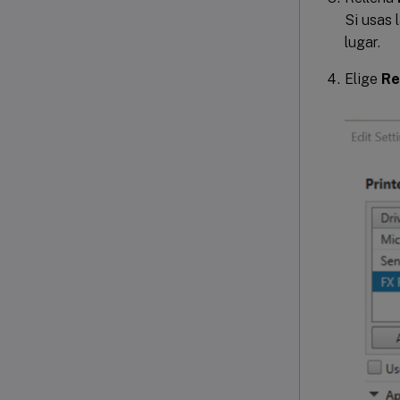
Si usas 
lugar.
Elige
Re