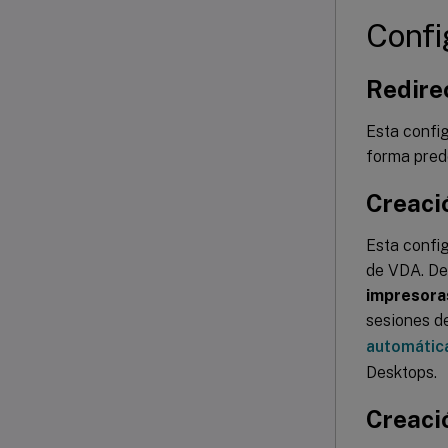
Confi
Redire
Esta config
forma prede
Creaci
Esta config
de VDA. De
impresoras
sesiones d
automática
Desktops.
Creaci