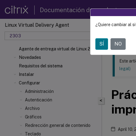
Documentación de productos
Linux Virtual Delivery Agent
¿Quiere cambiar al si
Este contenid
2303
Agente 
SÍ
NO
Agente de entrega virtual de Linux 2303
Novedades
Este art
Requisitos del sistema
legal)
Instalar
Configurar
Prá
Administración
Autenticación
<
imp
Archivo
Gráficos
Redirección general de contenido
April 10,
Teclado