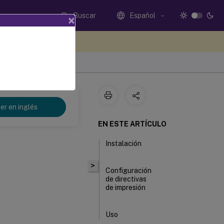
Buscar
Español
×
e sus comentarios aquí
er en inglés
EN ESTE ARTÍCULO
Instalación
>
Configuración
de directivas
de impresión
Uso