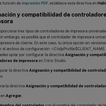
la función de
impresión PDF
, establece esta directiva en
Habi
ación y compatibilidad de controlador
esora
roporciona tres tipos de controladores de impresora universal
in embargo, es posible que el controlador de impresora unive
mpresora de cliente. En este caso, tu única opción en versione
r el archivo de configuración ~/.CtxlpProfile$CLIENT_NAME. A
edes optar por configurar la directiva
Asignación y compatib
adores de impresora
en Citrix Studio.
urar la directiva
Asignación y compatibilidad de controla
o:
na la directiva
Asignación y compatibilidad de controlado
c en
Agregar
.
Nombre del controlador
con el nombre del controlador de la