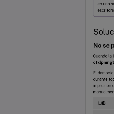
en una s
escritori
Soluc
No se 
Cuando la 
ctxlpmng
El demonio
durante tod
impresión e
manualment