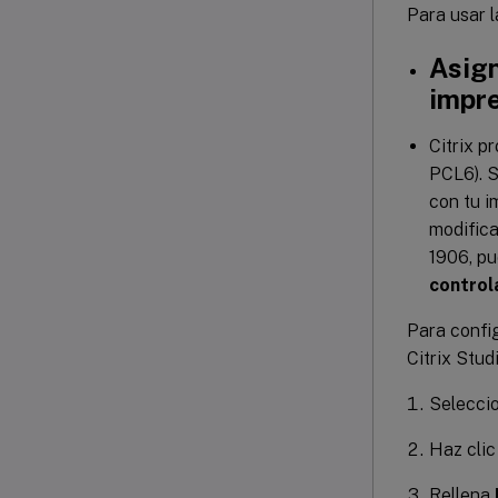
Para usar 
Asign
impr
Citrix p
PCL6). S
con tu i
modifica
1906, pu
control
Para config
Citrix Studi
Seleccio
Haz cli
Rellena