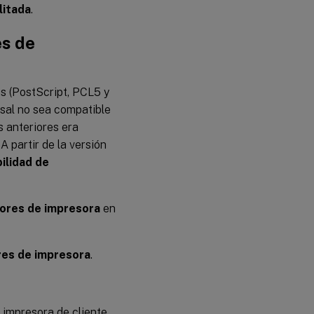
litada
.
es de
es (PostScript, PCL5 y
rsal no sea compatible
s anteriores era
 partir de la versión
ilidad de
dores de impresora
en
res de impresora
.
 impresora de cliente.