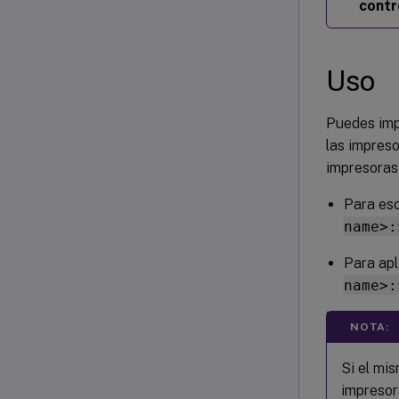
contr
Uso
Puedes imp
las impres
impresoras 
Para esc
name>:
Para apl
name>:
NOTA:
Si el mi
impresor