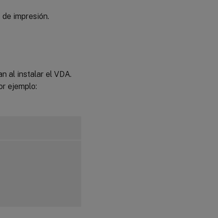
 de impresión.
Solución
de
problemas
Problemas
conocidos
lan al instalar el VDA.
or ejemplo: