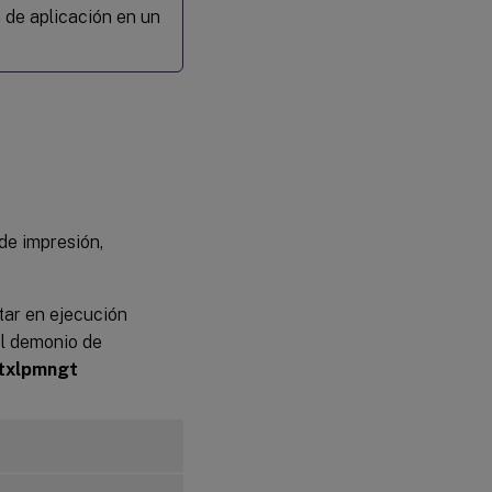
 de aplicación en un
de impresión,
tar en ejecución
el demonio de
txlpmngt