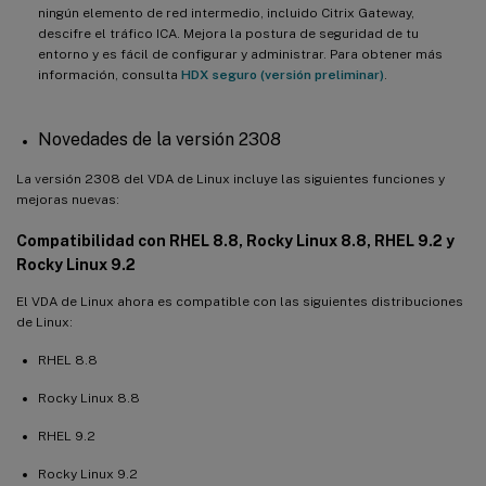
VDA no unidos a un dominio
ningún elemento de red intermedio, incluido Citrix Gateway,
descifre el tráfico ICA. Mejora la postura de seguridad de tu
Compatibilidad con Transport Layer Security (TLS) 1.3
entorno y es fácil de configurar y administrar. Para obtener más
información, consulta
HDX seguro (versión preliminar)
.
Novedades de la versión 2112
Compatibilidad con Amazon Linux 2 (versión preliminar)
Novedades de la versión 2308
Compatibilidad total con el uso compartido de pantalla HDX
La versión 2308 del VDA de Linux incluye las siguientes funciones y
Conexión Rendezvous a través de un proxy HTTP
mejoras nuevas:
Autenticación de proxy Rendezvous
Compatibilidad con RHEL 8.8, Rocky Linux 8.8, RHEL 9.2 y
Rocky Linux 9.2
Compatibilidad con audio adaptable
Compatibilidad con nuevos dispositivos de destino de streaming
El VDA de Linux ahora es compatible con las siguientes distribuciones
de Linux
de Linux:
Mejora de la sincronización de la distribución del teclado
RHEL 8.8
Mejora de la entrada del teclado
Rocky Linux 8.8
Novedades de 2110
RHEL 9.2
Compatibilidad con SUSE 15.3 y SUSE 15.2
Rocky Linux 9.2