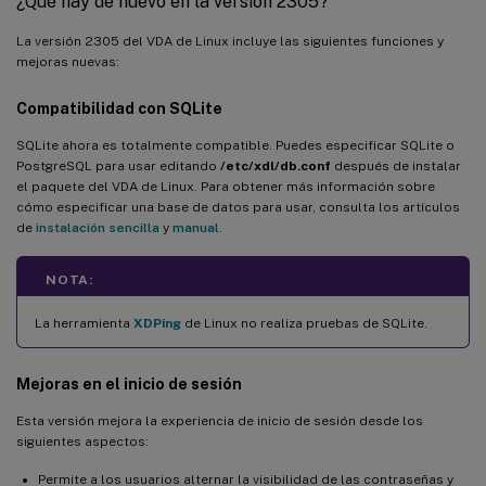
¿Qué hay de nuevo en la versión 2305?
Detección de MTU de Enlightened Data Transport (EDT)
La versión 2305 del VDA de Linux incluye las siguientes funciones y
Asistencia para el enlace de canal LDAP
mejoras nuevas:
XDPing integrado con el VDA de Linux
Compatibilidad con SQLite
Asistencia para RHEL 7.9, RHEL 8.3
SQLite ahora es totalmente compatible. Puedes especificar SQLite o
PostgreSQL para usar editando
/etc/xdl/db.conf
después de instalar
Asistencia para Ubuntu 20.04
el paquete del VDA de Linux. Para obtener más información sobre
cómo especificar una base de datos para usar, consulta los artículos
Asistencia para el protocolo Rendezvous
de
instalación sencilla
y
manual
.
Asistencia para Machine Creation Services (MCS) en Google
Cloud Platform (GCP)
NOTA:
Wake on LAN disponible para máquinas Linux
La herramienta
XDPing
de Linux no realiza pruebas de SQLite.
Novedades de la versión 2009
Asistencia para RHEL 8.2
Mejoras en el
inicio de sesión
Asistencia para Ubuntu 20.04 (versión preliminar)
Esta versión mejora la experiencia de inicio de sesión desde los
siguientes aspectos:
Asistencia para la redirección de contenido del explorador
Permite a los usuarios alternar la visibilidad de las contraseñas y