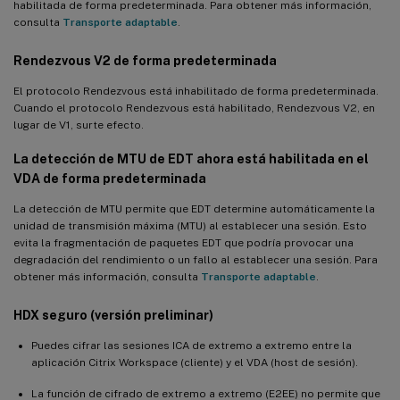
habilitada de forma predeterminada. Para obtener más información,
Rendezvous
consulta
Transporte adaptable
.
Compatibilidad con proxy transparente para Rendezvous
Rendezvous V2 de forma predeterminada
Compatibilidad con el escritorio GNOME Classic
El protocolo Rendezvous está inhabilitado de forma predeterminada.
Agrupación de botones de la barra de tareas de la aplicación
Cuando el protocolo Rendezvous está habilitado, Rendezvous V2, en
lugar de V1, surte efecto.
Novedades de la versión 2203
La detección de MTU de EDT ahora está habilitada en el
VDA de forma predeterminada
Compatibilidad total con Rendezvous V2
La detección de MTU permite que EDT determine automáticamente la
La GUI de instalación sencilla ya está disponible
unidad de transmisión máxima (MTU) al establecer una sesión. Esto
Mejora de gráficos HDX
evita la fragmentación de paquetes EDT que podría provocar una
degradación del rendimiento o un fallo al establecer una sesión. Para
Novedades de la versión 2201
obtener más información, consulta
Transporte adaptable
.
Compatibilidad con el escritorio MATE en SUSE 15.3 y SUSE
15.2
HDX seguro (versión preliminar)
La función de duplicación de sesiones se extiende a todas las
Puedes cifrar las sesiones ICA de extremo a extremo entre la
distribuciones compatibles
aplicación Citrix Workspace (cliente) y el VDA (host de sesión).
Creación de usuarios locales con atributos especificados en
La función de cifrado de extremo a extremo (E2EE) no permite que