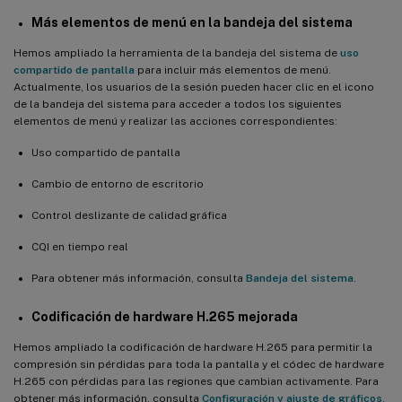
Compatibilidad con la compresión de vídeo de cámara web HDX
Más elementos de menú en la bandeja del sistema
Hemos ampliado la herramienta de la bandeja del sistema de
uso
Control deslizante de calidad gráfica
compartido de pantalla
para incluir más elementos de menú.
Actualmente, los usuarios de la sesión pueden hacer clic en el icono
Compatibilidad con la evaluación de directivas para usuarios de
de la bandeja del sistema para acceder a todos los siguientes
Secure Browser que han iniciado sesión durante las
elementos de menú y realizar las acciones correspondientes:
reconexiones de sesión CGP
Compatibilidad con streaming de Linux para RHEL 8.3 y Ubuntu
Uso compartido de pantalla
18.04
Cambio de entorno de escritorio
Novedades de la versión 2104
Control deslizante de calidad gráfica
Compatibilidad con Linux VDA no unidos a un dominio en Citrix
™
DaaS
CQI en tiempo real
Se requiere OpenJDK 11
Para obtener más información, consulta
Bandeja del sistema
.
Cambios en XDPing
Codificación de hardware H.265 mejorada
Compatibilidad con tarjetas inteligentes para Ubuntu
Hemos ampliado la codificación de hardware H.265 para permitir la
compresión sin pérdidas para toda la pantalla y el códec de hardware
Compatibilidad con el escritorio MATE
H.265 con pérdidas para las regiones que cambian activamente. Para
Compatibilidad con PBIS para RHEL 8, CentOS 8 y SUSE 12.5
obtener más información, consulta
Configuración y ajuste de gráficos
.