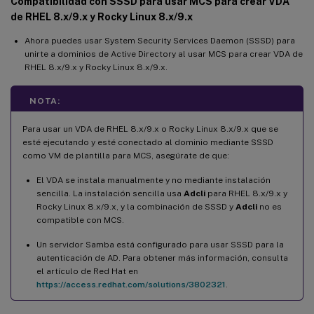
Compatibilidad con SSSD para usar MCS para crear VDA
de RHEL 8.x/9.x y Rocky Linux 8.x/9.x
Ahora puedes usar System Security Services Daemon (SSSD) para
unirte a dominios de Active Directory al usar MCS para crear VDA de
RHEL 8.x/9.x y Rocky Linux 8.x/9.x.
NOTA:
Para usar un VDA de RHEL 8.x/9.x o Rocky Linux 8.x/9.x que se
esté ejecutando y esté conectado al dominio mediante SSSD
como VM de plantilla para MCS, asegúrate de que:
El VDA se instala manualmente y no mediante instalación
sencilla. La instalación sencilla usa
Adcli
para RHEL 8.x/9.x y
Rocky Linux 8.x/9.x, y la combinación de SSSD y
Adcli
no es
compatible con MCS.
Un servidor Samba está configurado para usar SSSD para la
autenticación de AD. Para obtener más información, consulta
el artículo de Red Hat en
https://access.redhat.com/solutions/3802321
.