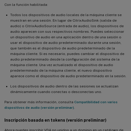
Con la función habilitada:
de Linux
Todos los dispositivos de audio locales de la máquina cliente se
Mejoras en la instalación sencilla
muestran en una sesión. En lugar de CitrixAudioSink (salida de
Mejoras de XDPing
audio) o CitrixAudioSource (entrada de audio), los dispositivos de
audio aparecen con sus respectivos nombres. Puedes seleccionar
Novedades de la versión 2301
un dispositivo de audio en una aplicación dentro de una sesión o
usar el dispositivo de audio predeterminado durante una sesión,
Compatibilidad con RHEL 8.7, Rocky Linux 8.7 y SUSE 15.4
que también es el dispositivo de audio predeterminado de la
máquina cliente. Si es necesario, puedes cambiar el dispositivo de
Compatibilidad con Wayland (versión preliminar)
audio predeterminado desde la configuración del sistema de la
Todas las impresoras cliente ahora se pueden asignar a una
máquina cliente. Una vez actualizado el dispositivo de audio
sesión de VDA de Linux
predeterminado de la máquina cliente, el nuevo dispositivo
aparece como el dispositivo de audio predeterminado en la sesión.
Asignación dinámica de unidades cliente y redirección de
carpetas cliente
Los dispositivos de audio dentro de las sesiones se actualizan
dinámicamente cuando conectas o desconectas uno.
Novedades de la versión 2212
Para obtener más información, consulta
Compatibilidad con varios
Compatibilidad con RHEL 9.0 y Rocky Linux 9.0
dispositivos de audio (versión preliminar)
.
Mejoras en la redirección de dispositivos USB
Inscripción basada en tokens (versión preliminar)
Aceleración de hardware para GPU no virtualizadas específicas
de NVIDIA
Ahora puedes inscribir VDA no unidos a un dominio en un catálogo de