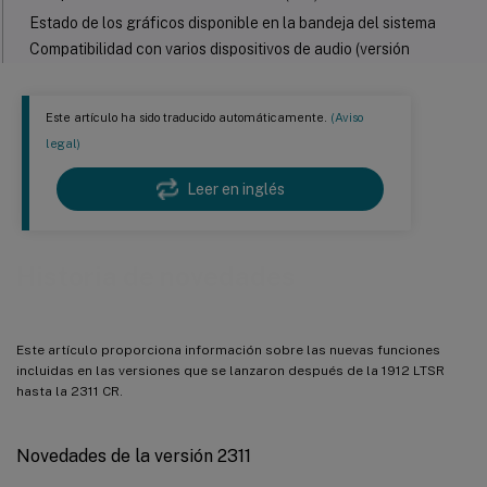
Estado de los gráficos disponible en la bandeja del sistema
Compatibilidad con varios dispositivos de audio (versión
preliminar)
Inscripción basada en tokens (versión preliminar)
Este artículo ha sido traducido automáticamente.
(Aviso
Mejoras en la instalación sencilla
legal)
Programa de recopilación de datos del VDA de Linux
Nuevas métricas disponibles para sesiones de Linux
Leer en inglés
El control de congestión EDT mejorado ya está disponible de
forma general
Rendezvous V2 de forma predeterminada
Historia de novedades
La detección de MTU de EDT ahora está habilitada en el VDA
de forma predeterminada
HDX seguro (versión preliminar)
Este artículo proporciona información sobre las nuevas funciones
incluidas en las versiones que se lanzaron después de la 1912 LTSR
Novedades de la versión 2308
hasta la 2311 CR.
Compatibilidad con RHEL 8.8, Rocky Linux 8.8, RHEL 9.2 y
Rocky Linux 9.2
Novedades de la versión 2311
Aceleración de GPU compartida en un VDA de Linux multisesión