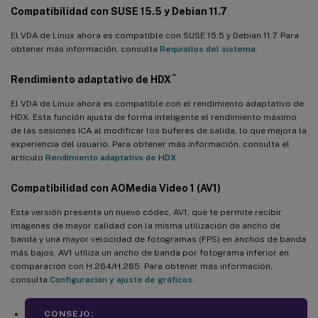
Compatibilidad con SUSE 15.5 y Debian 11.7
Se pueden copiar y pegar formatos de datos específicos entre la
sesión y el cliente
El VDA de Linux ahora es compatible con SUSE 15.5 y Debian 11.7. Para
obtener más información, consulta
Requisitos del sistema
.
Compatibilidad extendida con Quest
™
Rendimiento adaptativo de HDX
Recuperación del servidor y renderizado del cliente para la
redirección de contenido del explorador
El VDA de Linux ahora es compatible con el rendimiento adaptativo de
HDX. Esta función ajusta de forma inteligente el rendimiento máximo
Control de congestión EDT mejorado (versión preliminar)
de las sesiones ICA al modificar los búferes de salida, lo que mejora la
Más elementos de menú en la bandeja del sistema
experiencia del usuario. Para obtener más información, consulta el
artículo
Rendimiento adaptativo de HDX
.
Codificación de hardware H.265 mejorada
Compatibilidad con
AOMedia
Video 1 (AV1)
Mejora de XDPing para admitir comprobaciones de problemas de
SQLite y RC4
Esta versión presenta un nuevo códec, AV1, que te permite recibir
imágenes de mayor calidad con la misma utilización de ancho de
Realm probado exhaustivamente para Amazon Linux 2, RHEL
banda y una mayor velocidad de fotogramas (FPS) en anchos de banda
7.9 y CentOS 7.9
más bajos. AV1 utiliza un ancho de banda por fotograma inferior en
¿Qué hay de nuevo en la versión 2305?
comparación con H.264/H.265. Para obtener más información,
consulta
Configuración y ajuste de gráficos
.
Compatibilidad con SQLite
Mejoras en el inicio de sesión
CONSEJO: