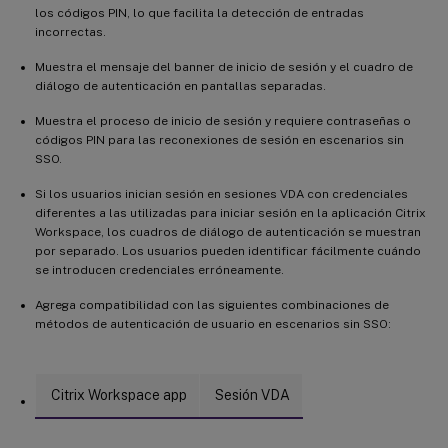
Asistencia para marcas de agua de sesión
los códigos PIN, lo que facilita la detección de entradas
incorrectas.
Asistencia para VDA de Linux no unidos a un dominio en Citrix
Virtual Apps and Desktops Standard para Azure
Muestra el mensaje del banner de inicio de sesión y el cuadro de
Política disponible para configurar la sincronización dinámica
diálogo de autenticación en pantallas separadas.
del diseño del teclado y la sincronización de la interfaz de
usuario IME del cliente
Muestra el proceso de inicio de sesión y requiere contraseñas o
códigos PIN para las reconexiones de sesión en escenarios sin
Se muestra un mensaje al abrir una sesión de escritorio adicional
SSO.
desde un VDA
Si los usuarios inician sesión en sesiones VDA con credenciales
Novedades de la versión 2006
diferentes a las utilizadas para iniciar sesión en la aplicación Citrix
Workspace, los cuadros de diálogo de autenticación se muestran
Compatibilidad con idiomas
por separado. Los usuarios pueden identificar fácilmente cuándo
se introducen credenciales erróneamente.
Compatibilidad con SUSE 12 SP5
Agrega compatibilidad con las siguientes combinaciones de
Mejora de la asignación de unidades de cliente
métodos de autenticación de usuario en escenarios sin SSO:
Compatibilidad con la copia y el pegado de archivos entre
sesiones y clientes
Novedades de la versión 2003
Citrix Workspace app
Sesión VDA
Compatibilidad con RHEL 8