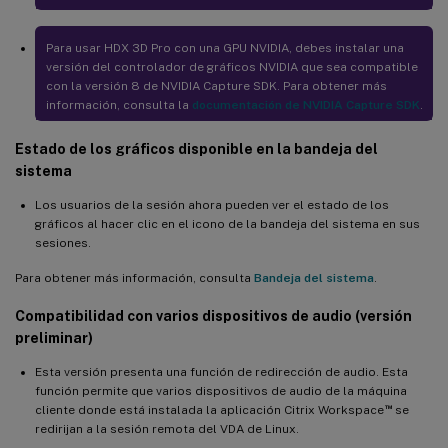
Más claves de registro disponibles para la configuración del
directorio de inicio temporal
Para usar HDX 3D Pro con una GPU NVIDIA, debes instalar una
versión del controlador de gráficos NVIDIA que sea compatible
Compatibilidad con la autenticación Fast Identity Online (FIDO2)
con la versión 8 de NVIDIA Capture SDK. Para obtener más
(versión preliminar)
información, consulta la
documentación de NVIDIA Capture SDK
.
Compatibilidad con la compresión sin pérdidas H.264 para HDX
3D PRO
Estado de los gráficos disponible en la bandeja del
sistema
Compatibilidad ampliada con comodines para especificar URL
que redirigir
Los usuarios de la sesión ahora pueden ver el estado de los
gráficos al hacer clic en el icono de la bandeja del sistema en sus
Compatibilidad con la copia de seguridad y comparación de
sesiones.
datos de VDA mediante XDPing
Para obtener más información, consulta
Bandeja del sistema
.
Compatibilidad con SSSD para usar MCS para crear VDA de
RHEL 8.x/9.x y Rocky Linux 8.x/9.x
Compatibilidad con varios dispositivos de audio (versión
Compatibilidad con nuevos dispositivos de destino de streaming
preliminar)
de Linux
Esta versión presenta una función de redirección de audio. Esta
Novedades de la versión 2303
función permite que varios dispositivos de audio de la máquina
™
cliente donde está instalada la aplicación Citrix Workspace
se
Compatibilidad con RHEL 9.1 y Rocky Linux 9.1
redirijan a la sesión remota del VDA de Linux.
Compatibilidad con nuevos dispositivos de destino de streaming