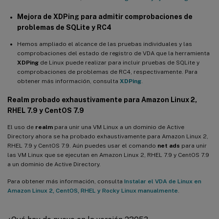
Mejora de
XDPing
para admitir comprobaciones de
Novedades de la versión 2103
problemas de SQLite y RC4
Compatibilidad con Debian 10.7 y CentOS 8.3
Hemos ampliado el alcance de las pruebas individuales y las
Compatibilidad con SSSD para unir máquinas SUSE a dominios
comprobaciones del estado de registro de VDA que la herramienta
de Windows
XDPing
de Linux puede realizar para incluir pruebas de SQLite y
comprobaciones de problemas de RC4, respectivamente. Para
Una sola imagen de VDA de Linux para casos de uso unidos y no
obtener más información, consulta
XDPing
.
unidos a un dominio
Realm probado exhaustivamente para Amazon Linux 2,
Mejora de la transferencia de archivos
RHEL 7.9 y CentOS 7.9
Compatibilidad para configurar temporizadores de conexión de
El uso de
realm
para unir una VM Linux a un dominio de Active
sesión en Citrix Studio
Directory ahora se ha probado exhaustivamente para Amazon Linux 2,
Nuevas métricas para las máquinas virtuales Linux y las
RHEL 7.9 y CentOS 7.9. Aún puedes usar el comando
net ads
para unir
sesiones Linux están disponibles en Citrix Director
las VM Linux que se ejecutan en Amazon Linux 2, RHEL 7.9 y CentOS 7.9
a un dominio de Active Directory.
Mejora de FAS para el VDA de Linux
Para obtener más información, consulta
Instalar el VDA de Linux en
Compatibilidad con la transmisión de Linux para RHEL 8.3 y
Amazon Linux 2, CentOS, RHEL y Rocky Linux manualmente
.
Ubuntu 18.04.5 (versión preliminar)
Novedades de la versión 2012