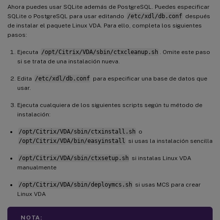
Ahora puedes usar SQLite además de PostgreSQL. Puedes especificar
SQLite o PostgreSQL para usar editando
/etc/xdl/db.conf
después
de instalar el paquete Linux VDA. Para ello, completa los siguientes
pasos:
Ejecuta
/opt/Citrix/VDA/sbin/ctxcleanup.sh
. Omite este paso
si se trata de una instalación nueva.
Edita
/etc/xdl/db.conf
para especificar una base de datos que
usar.
Ejecuta cualquiera de los siguientes scripts según tu método de
instalación:
/opt/Citrix/VDA/sbin/ctxinstall.sh
o
/opt/Citrix/VDA/bin/easyinstall
si usas la instalación sencilla
/opt/Citrix/VDA/sbin/ctxsetup.sh
si instalas Linux VDA
manualmente
/opt/Citrix/VDA/sbin/deploymcs.sh
si usas MCS para crear
Linux VDA
NOTA: