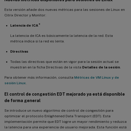
Compatibilidad con Debian 11.3
Esta versión añade dos nuevas métricas para las sesiones de Linux en
Compatibilidad con la autenticación de usuarios con
Citrix Director y Monitor:
credenciales de Azure AD
®
Latencia de ICA
Visualización del estado de la batería del cliente
Mejoras de varios monitores para VDA de acceso con PC remoto
La latencia de ICA es básicamente la latencia de la red. Esta
que utilizan tarjetas gráficas que no son vGPU
métrica indica si la red es lenta.
Fondos personalizados y mensajes de banner en las pantallas
Directivas
de inicio de sesión
Todas las directivas que están en vigor para la sesión actual se
Escalado automático de DPI
muestran en la ficha Directivas de la vista
Detalles de la sesión
.
Consultas LDAP más rápidas
Para obtener más información, consulta
Métricas de VM Linux y de
sesión Linux
.
Puerto FAS personalizado
El control de congestión EDT mejorado ya está disponible
¿Qué novedades hay en la versión 2204?
de forma general
Codificación de hardware extendida a códec selectivo
Se introduce un nuevo algoritmo de control de congestión para
Compatibilidad con el inicio de sesión con un directorio de inicio
optimizar el protocolo Enlightened Data Transport (EDT). Esta
temporal
implementación permite que EDT logre un mayor rendimiento y reduzca
la latencia para una experiencia de usuario mejorada. Esta función está
Compatibilidad con proxy SOCKS5 para el tráfico HDX de