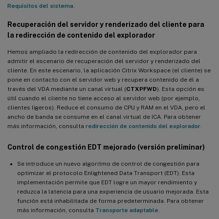
Requisitos del sistema
.
Utilidad de consulta de datos de sesión
Recuperación del servidor y renderizado del cliente para
Nuevas métricas de sesión de Linux disponibles
la redirección de contenido del explorador
Novedades de la versión 2107
Hemos ampliado la redirección de contenido del explorador para
Compatibilidad con Centrify para máquinas RHEL 7/CentOS 7 y
admitir el escenario de recuperación del servidor y renderizado del
RHEL 8/CentOS 8 creadas con MCS
cliente. En este escenario, la aplicación Citrix Workspace (el cliente) se
pone en contacto con el servidor web y recupera contenido de él a
Recompilación simplificada del módulo del kernel para la
través del VDA mediante un canal virtual (
CTXPFWD
). Esta opción es
redirección USB
útil cuando el cliente no tiene acceso al servidor web (por ejemplo,
clientes ligeros). Reduce el consumo de CPU y RAM en el VDA, pero el
Compatibilidad con RHEL 8.4 y CentOS 8 (2105)
ancho de banda se consume en el canal virtual de ICA. Para obtener
más información, consulta
redirección de contenido del explorador
.
Compatibilidad con tarjetas inteligentes para Debian
Novedades de la versión 2106
Control de congestión EDT mejorado (versión preliminar)
Autoactualización de Linux VDA
Se introduce un nuevo algoritmo de control de congestión para
optimizar el protocolo Enlightened Data Transport (EDT). Esta
™
Compatibilidad con Machine Creation Services
(MCS) en
implementación permite que EDT logre un mayor rendimiento y
Nutanix AHV
reduzca la latencia para una experiencia de usuario mejorada. Esta
función está inhabilitada de forma predeterminada. Para obtener
Compatibilidad con PBIS para unir máquinas creadas con MCS a
más información, consulta
Transporte adaptable
.
dominios de Windows