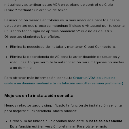
máquinas y autenticar estos VDA en el plano de control de Citrix
Sustitución de pam_krb5 por SSSD para la autenticación con
™
Cloud
mediante un archivo de token.
tarjeta inteligente y FAS
La inscripción basada en tokens es la más adecuada para los casos
Ampliación de la GUI de instalación sencilla para incluir la
de uso en los que preparas máquinas (físicas o virtuales) por tu cuenta
configuración de MCS
™
utilizando tecnología de aprovisionamiento
que no es de Citrix.
Compatibilidad con la grabación de sesiones de Linux (versión
Ofrece los siguientes beneficios:
preliminar)
Elimina la necesidad de instalar y mantener Cloud Connectors.
Opciones de base de datos ahora disponibles (versión preliminar)
Elimina la dependencia de AD para la autenticación de usuarios y
máquinas, lo que permite la autenticación para máquinas no unidas
Novedades de la versión 2210
a un dominio.
Aceleración de hardware de GPU mejorada para HDX 3D Pro
Para obtener más información, consulta
Crear un VDA de Linux no
unido a un dominio mediante la instalación sencilla (versión preliminar)
.
Compatibilidad con límites de tamaño en las transferencias de
datos a través del portapapeles
Mejoras en la instalación sencilla
Compatibilidad con nuevos dispositivos de destino de streaming
Hemos refactorizado y simplificado la función de instalación sencilla
de Linux
para mejorar tu experiencia. Ahora puedes:
Mejora de los scripts de shell
Crear VDA no unidos a un dominio mediante la
instalación sencilla
.
Esta función está en versión preliminar. Para obtener más
Novedades de la versión 2209