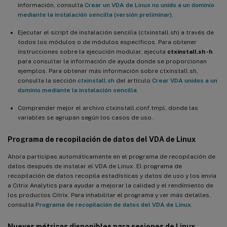
información, consulta
Crear un VDA de Linux no unido a un dominio
Compatibilidad con RHEL 8.6, Rocky Linux 8.6 y Ubuntu 22.04
mediante la instalación sencilla (versión preliminar)
.
Ejecutar el script de instalación sencilla (ctxinstall.sh) a través de
Compatibilidad con autenticación federada para VDA de Ubuntu
todos los módulos o de módulos específicos. Para obtener
y SUSE unidos a SSSD y PBIS
instrucciones sobre la ejecución modular, ejecuta
ctxinstall.sh -h
para consultar la información de ayuda donde se proporcionan
Entornos de escritorio personalizados por usuarios de sesión
ejemplos. Para obtener más información sobre ctxinstall.sh,
consulta la sección
ctxinstall.sh
del artículo
Crear VDA unidos a un
Firma GPG
dominio mediante la instalación sencilla
.
Novedades de la versión 2207
Comprender mejor el archivo ctxinstall.conf.tmpl, donde las
Compatibilidad con más métodos de autenticación de usuario en
variables se agrupan según los casos de uso.
escenarios sin SSO
Programa de recopilación de datos del VDA de Linux
Opciones adicionales para configurar la marca de agua de la
sesión
Ahora participas automáticamente en el programa de recopilación de
datos después de instalar el VDA de Linux. El programa de
Compatibilidad con el hipervisor KVM
recopilación de datos recopila estadísticas y datos de uso y los envía
a Citrix Analytics para ayudar a mejorar la calidad y el rendimiento de
Copia y pegado de archivos disponible para todas las
los productos Citrix. Para inhabilitar el programa y ver más detalles,
distribuciones de Linux compatibles
consulta
Programa de recopilación de datos del VDA de Linux
.
¿Qué novedades hay en la versión 2206?
Nuevas métricas disponibles para sesiones de Linux