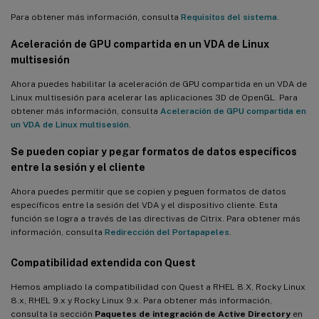
Compatibilidad con la compresión de vídeo de la cámara web
Para obtener más información, consulta
Requisitos del sistema
.
HDX para SUSE 15.3, SUSE 15.2 y SUSE 12.5
Aceleración de GPU compartida en un VDA de Linux
Compatibilidad con FAS para máquinas virtuales creadas con
multisesión
MCS que usan PowerBroker Identity Services (PBIS)
Ahora puedes habilitar la aceleración de GPU compartida en un VDA de
Se agregan dos variables de entorno a ctxfascfg.sh
Linux multisesión para acelerar las aplicaciones 3D de OpenGL. Para
Inicio de sesión con credenciales diferentes de las utilizadas
obtener más información, consulta
Aceleración de GPU compartida en
para iniciar sesión en la aplicación Citrix Workspace
un VDA de Linux multisesión
.
Novedades de la versión 2109
Se pueden copiar y pegar formatos de datos específicos
Compatibilidad con el uso compartido de pantalla HDX (versión
entre la sesión y el cliente
preliminar)
Ahora puedes permitir que se copien y peguen formatos de datos
Kit de desarrollo de software (SDK) de canales virtuales de Citrix
específicos entre la sesión del VDA y el dispositivo cliente. Esta
para el VDA de Linux (versión preliminar)
función se logra a través de las directivas de Citrix. Para obtener más
información, consulta
Redirección del Portapapeles
.
Compatibilidad con FAS para VDA que usan PBIS
Compatibilidad extendida con Quest
Compatibilidad con la transmisión de Linux para RHEL 8.4,
RHEL 7.9 y SUSE 12.5
Hemos ampliado la compatibilidad con Quest a RHEL 8.X, Rocky Linux
Compatibilidad con la sincronización del diseño del teclado para
8.x, RHEL 9.x y Rocky Linux 9.x. Para obtener más información,
el escritorio MATE
consulta la sección
Paquetes de integración de Active Directory
en