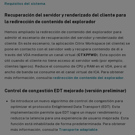
Requisitos del sistema
.
Utilidad de consulta de datos de sesión
Recuperación del servidor y renderizado del cliente para
Nuevas métricas de sesión de Linux disponibles
la redirección de contenido del explorador
Novedades de la versión 2107
Hemos ampliado la redirección de contenido del explorador para
Compatibilidad con Centrify para máquinas RHEL 7/CentOS 7 y
admitir el escenario de recuperación del servidor y renderizado del
RHEL 8/CentOS 8 creadas con MCS
cliente. En este escenario, la aplicación Citrix Workspace (el cliente) se
pone en contacto con el servidor web y recupera contenido de él a
Recompilación simplificada del módulo del kernel para la
través del VDA mediante un canal virtual (
CTXPFWD
). Esta opción es
redirección USB
útil cuando el cliente no tiene acceso al servidor web (por ejemplo,
clientes ligeros). Reduce el consumo de CPU y RAM en el VDA, pero el
Compatibilidad con RHEL 8.4 y CentOS 8 (2105)
ancho de banda se consume en el canal virtual de ICA. Para obtener
más información, consulta
redirección de contenido del explorador
.
Compatibilidad con tarjetas inteligentes para Debian
Novedades de la versión 2106
Control de congestión EDT mejorado (versión preliminar)
Autoactualización de Linux VDA
Se introduce un nuevo algoritmo de control de congestión para
optimizar el protocolo Enlightened Data Transport (EDT). Esta
™
Compatibilidad con Machine Creation Services
(MCS) en
implementación permite que EDT logre un mayor rendimiento y
Nutanix AHV
reduzca la latencia para una experiencia de usuario mejorada. Esta
función está inhabilitada de forma predeterminada. Para obtener
Compatibilidad con PBIS para unir máquinas creadas con MCS a
más información, consulta
Transporte adaptable
.
dominios de Windows