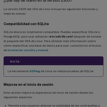
¿Qué hay de nuevo en la versión 2305?
Detección de MTU de Enlightened Data Transport (EDT)
La versión 2305 del VDA de Linux incluye las siguientes funciones y
Asistencia para el enlace de canal LDAP
mejoras nuevas:
XDPing integrado con el VDA de Linux
Compatibilidad con SQLite
Asistencia para RHEL 7.9, RHEL 8.3
SQLite ahora es totalmente compatible. Puedes especificar SQLite o
PostgreSQL para usar editando
/etc/xdl/db.conf
después de instalar
Asistencia para Ubuntu 20.04
el paquete del VDA de Linux. Para obtener más información sobre
cómo especificar una base de datos para usar, consulta los artículos
Asistencia para el protocolo Rendezvous
de
instalación sencilla
y
manual
.
Asistencia para Machine Creation Services (MCS) en Google
Cloud Platform (GCP)
NOTA:
Wake on LAN disponible para máquinas Linux
La herramienta
XDPing
de Linux no realiza pruebas de SQLite.
Novedades de la versión 2009
Asistencia para RHEL 8.2
Mejoras en el
inicio de sesión
Asistencia para Ubuntu 20.04 (versión preliminar)
Esta versión mejora la experiencia de inicio de sesión desde los
siguientes aspectos:
Asistencia para la redirección de contenido del explorador
Permite a los usuarios alternar la visibilidad de las contraseñas y