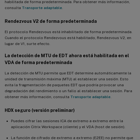
habilitada de forma predeterminada. Para obtener más información,
Rendezvous
consulta
Transporte adaptable
.
Compatibilidad con proxy transparente para Rendezvous
Rendezvous V2 de forma predeterminada
Compatibilidad con el escritorio GNOME Classic
El protocolo Rendezvous está inhabilitado de forma predeterminada.
Agrupación de botones de la barra de tareas de la aplicación
Cuando el protocolo Rendezvous está habilitado, Rendezvous V2, en
lugar de V1, surte efecto.
Novedades de la versión 2203
La detección de MTU de EDT ahora está habilitada en el
VDA de forma predeterminada
Compatibilidad total con Rendezvous V2
La detección de MTU permite que EDT determine automáticamente la
La GUI de instalación sencilla ya está disponible
unidad de transmisión máxima (MTU) al establecer una sesión. Esto
Mejora de gráficos HDX
evita la fragmentación de paquetes EDT que podría provocar una
degradación del rendimiento o un fallo al establecer una sesión. Para
Novedades de la versión 2201
obtener más información, consulta
Transporte adaptable
.
Compatibilidad con el escritorio MATE en SUSE 15.3 y SUSE
15.2
HDX seguro (versión preliminar)
La función de duplicación de sesiones se extiende a todas las
Puedes cifrar las sesiones ICA de extremo a extremo entre la
distribuciones compatibles
aplicación Citrix Workspace (cliente) y el VDA (host de sesión).
Creación de usuarios locales con atributos especificados en
La función de cifrado de extremo a extremo (E2EE) no permite que