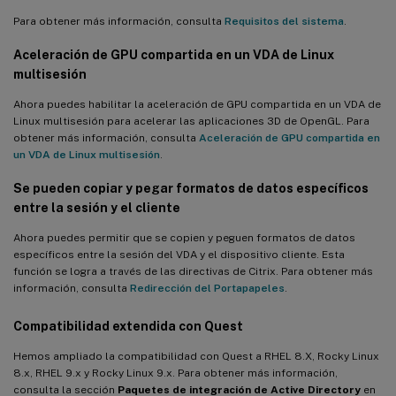
Compatibilidad con la compresión de vídeo de la cámara web
Para obtener más información, consulta
Requisitos del sistema
.
HDX para SUSE 15.3, SUSE 15.2 y SUSE 12.5
Aceleración de GPU compartida en un VDA de Linux
Compatibilidad con FAS para máquinas virtuales creadas con
multisesión
MCS que usan PowerBroker Identity Services (PBIS)
Ahora puedes habilitar la aceleración de GPU compartida en un VDA de
Se agregan dos variables de entorno a ctxfascfg.sh
Linux multisesión para acelerar las aplicaciones 3D de OpenGL. Para
Inicio de sesión con credenciales diferentes de las utilizadas
obtener más información, consulta
Aceleración de GPU compartida en
para iniciar sesión en la aplicación Citrix Workspace
un VDA de Linux multisesión
.
Novedades de la versión 2109
Se pueden copiar y pegar formatos de datos específicos
Compatibilidad con el uso compartido de pantalla HDX (versión
entre la sesión y el cliente
preliminar)
Ahora puedes permitir que se copien y peguen formatos de datos
Kit de desarrollo de software (SDK) de canales virtuales de Citrix
específicos entre la sesión del VDA y el dispositivo cliente. Esta
para el VDA de Linux (versión preliminar)
función se logra a través de las directivas de Citrix. Para obtener más
información, consulta
Redirección del Portapapeles
.
Compatibilidad con FAS para VDA que usan PBIS
Compatibilidad extendida con Quest
Compatibilidad con la transmisión de Linux para RHEL 8.4,
RHEL 7.9 y SUSE 12.5
Hemos ampliado la compatibilidad con Quest a RHEL 8.X, Rocky Linux
Compatibilidad con la sincronización del diseño del teclado para
8.x, RHEL 9.x y Rocky Linux 9.x. Para obtener más información,
el escritorio MATE
consulta la sección
Paquetes de integración de Active Directory
en