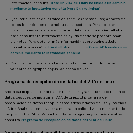
información, consulta
Crear un VDA de Linux no unido a un dominio
Compatibilidad con RHEL 8.6, Rocky Linux 8.6 y Ubuntu 22.04
mediante la instalación sencilla (versión preliminar)
.
Ejecutar el script de instalación sencilla (ctxinstall.sh) a través de
Compatibilidad con autenticación federada para VDA de Ubuntu
todos los módulos o de módulos específicos. Para obtener
y SUSE unidos a SSSD y PBIS
instrucciones sobre la ejecución modular, ejecuta
ctxinstall.sh -h
para consultar la información de ayuda donde se proporcionan
Entornos de escritorio personalizados por usuarios de sesión
ejemplos. Para obtener más información sobre ctxinstall.sh,
consulta la sección
ctxinstall.sh
del artículo
Crear VDA unidos a un
Firma GPG
dominio mediante la instalación sencilla
.
Novedades de la versión 2207
Comprender mejor el archivo ctxinstall.conf.tmpl, donde las
Compatibilidad con más métodos de autenticación de usuario en
variables se agrupan según los casos de uso.
escenarios sin SSO
Programa de recopilación de datos del VDA de Linux
Opciones adicionales para configurar la marca de agua de la
sesión
Ahora participas automáticamente en el programa de recopilación de
datos después de instalar el VDA de Linux. El programa de
Compatibilidad con el hipervisor KVM
recopilación de datos recopila estadísticas y datos de uso y los envía
a Citrix Analytics para ayudar a mejorar la calidad y el rendimiento de
Copia y pegado de archivos disponible para todas las
los productos Citrix. Para inhabilitar el programa y ver más detalles,
distribuciones de Linux compatibles
consulta
Programa de recopilación de datos del VDA de Linux
.
¿Qué novedades hay en la versión 2206?
Nuevas métricas disponibles para sesiones de Linux