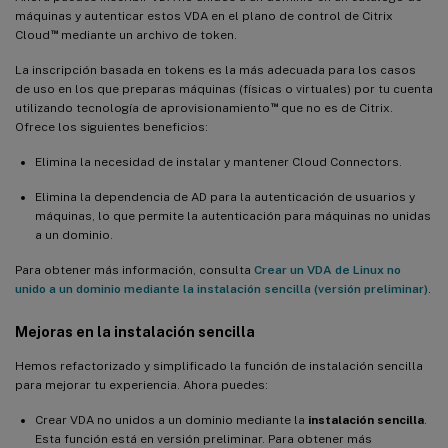
máquinas y autenticar estos VDA en el plano de control de Citrix
Sustitución de pam_krb5 por SSSD para la autenticación con
™
Cloud
mediante un archivo de token.
tarjeta inteligente y FAS
La inscripción basada en tokens es la más adecuada para los casos
Ampliación de la GUI de instalación sencilla para incluir la
de uso en los que preparas máquinas (físicas o virtuales) por tu cuenta
configuración de MCS
™
utilizando tecnología de aprovisionamiento
que no es de Citrix.
Compatibilidad con la grabación de sesiones de Linux (versión
Ofrece los siguientes beneficios:
preliminar)
Elimina la necesidad de instalar y mantener Cloud Connectors.
Opciones de base de datos ahora disponibles (versión preliminar)
Elimina la dependencia de AD para la autenticación de usuarios y
máquinas, lo que permite la autenticación para máquinas no unidas
Novedades de la versión 2210
a un dominio.
Aceleración de hardware de GPU mejorada para HDX 3D Pro
Para obtener más información, consulta
Crear un VDA de Linux no
unido a un dominio mediante la instalación sencilla (versión preliminar)
.
Compatibilidad con límites de tamaño en las transferencias de
datos a través del portapapeles
Mejoras en la instalación sencilla
Compatibilidad con nuevos dispositivos de destino de streaming
Hemos refactorizado y simplificado la función de instalación sencilla
de Linux
para mejorar tu experiencia. Ahora puedes:
Mejora de los scripts de shell
Crear VDA no unidos a un dominio mediante la
instalación sencilla
.
Esta función está en versión preliminar. Para obtener más
Novedades de la versión 2209