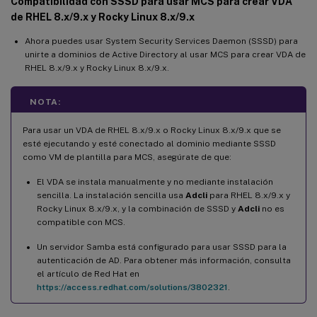
Compatibilidad con SSSD para usar MCS para crear VDA
de RHEL 8.x/9.x y Rocky Linux 8.x/9.x
Ahora puedes usar System Security Services Daemon (SSSD) para
unirte a dominios de Active Directory al usar MCS para crear VDA de
RHEL 8.x/9.x y Rocky Linux 8.x/9.x.
NOTA:
Para usar un VDA de RHEL 8.x/9.x o Rocky Linux 8.x/9.x que se
esté ejecutando y esté conectado al dominio mediante SSSD
como VM de plantilla para MCS, asegúrate de que:
El VDA se instala manualmente y no mediante instalación
sencilla. La instalación sencilla usa
Adcli
para RHEL 8.x/9.x y
Rocky Linux 8.x/9.x, y la combinación de SSSD y
Adcli
no es
compatible con MCS.
Un servidor Samba está configurado para usar SSSD para la
autenticación de AD. Para obtener más información, consulta
el artículo de Red Hat en
https://access.redhat.com/solutions/3802321
.