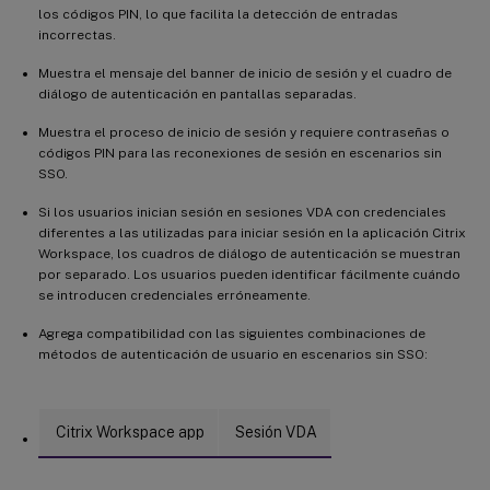
Asistencia para marcas de agua de sesión
los códigos PIN, lo que facilita la detección de entradas
incorrectas.
Asistencia para VDA de Linux no unidos a un dominio en Citrix
Virtual Apps and Desktops Standard para Azure
Muestra el mensaje del banner de inicio de sesión y el cuadro de
Política disponible para configurar la sincronización dinámica
diálogo de autenticación en pantallas separadas.
del diseño del teclado y la sincronización de la interfaz de
usuario IME del cliente
Muestra el proceso de inicio de sesión y requiere contraseñas o
códigos PIN para las reconexiones de sesión en escenarios sin
Se muestra un mensaje al abrir una sesión de escritorio adicional
SSO.
desde un VDA
Si los usuarios inician sesión en sesiones VDA con credenciales
Novedades de la versión 2006
diferentes a las utilizadas para iniciar sesión en la aplicación Citrix
Workspace, los cuadros de diálogo de autenticación se muestran
Compatibilidad con idiomas
por separado. Los usuarios pueden identificar fácilmente cuándo
se introducen credenciales erróneamente.
Compatibilidad con SUSE 12 SP5
Agrega compatibilidad con las siguientes combinaciones de
Mejora de la asignación de unidades de cliente
métodos de autenticación de usuario en escenarios sin SSO:
Compatibilidad con la copia y el pegado de archivos entre
sesiones y clientes
Novedades de la versión 2003
Citrix Workspace app
Sesión VDA
Compatibilidad con RHEL 8