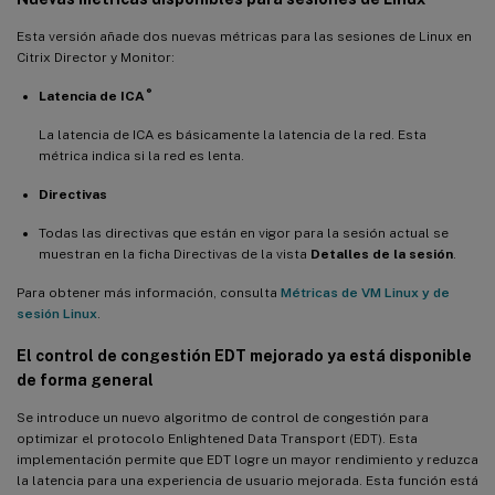
Compatibilidad con Debian 11.3
Esta versión añade dos nuevas métricas para las sesiones de Linux en
Compatibilidad con la autenticación de usuarios con
Citrix Director y Monitor:
credenciales de Azure AD
®
Latencia de ICA
Visualización del estado de la batería del cliente
Mejoras de varios monitores para VDA de acceso con PC remoto
La latencia de ICA es básicamente la latencia de la red. Esta
que utilizan tarjetas gráficas que no son vGPU
métrica indica si la red es lenta.
Fondos personalizados y mensajes de banner en las pantallas
Directivas
de inicio de sesión
Todas las directivas que están en vigor para la sesión actual se
Escalado automático de DPI
muestran en la ficha Directivas de la vista
Detalles de la sesión
.
Consultas LDAP más rápidas
Para obtener más información, consulta
Métricas de VM Linux y de
sesión Linux
.
Puerto FAS personalizado
El control de congestión EDT mejorado ya está disponible
¿Qué novedades hay en la versión 2204?
de forma general
Codificación de hardware extendida a códec selectivo
Se introduce un nuevo algoritmo de control de congestión para
Compatibilidad con el inicio de sesión con un directorio de inicio
optimizar el protocolo Enlightened Data Transport (EDT). Esta
temporal
implementación permite que EDT logre un mayor rendimiento y reduzca
la latencia para una experiencia de usuario mejorada. Esta función está
Compatibilidad con proxy SOCKS5 para el tráfico HDX de