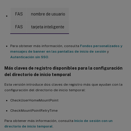
Integración con el servicio de telemetría de Citrix
Compatibilidad con el canal virtual NSAP ligero
FAS
nombre de usuario
Descarga automática
FAS
tarjeta inteligente
Compatibilidad con NVIDIA Tesla T4
Para obtener más información, consulta
Fondos personalizados y
mensajes de banner en las pantallas de inicio de sesión
y
Autenticación sin SSO
.
Más claves de registro disponibles para la configuración
del directorio de inicio temporal
Esta versión introduce dos claves de registro más que ayudan con la
configuración del directorio de inicio temporal:
CheckUserHomeMountPoint
CheckMountPointRetryTime
Para obtener más información, consulta
Inicio de sesión con un
directorio de inicio temporal
.