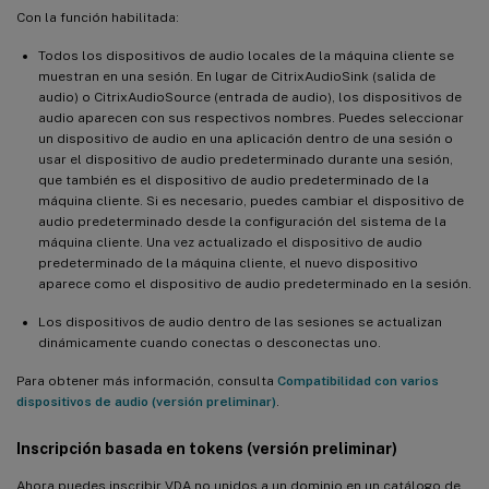
Con la función habilitada:
de Linux
Todos los dispositivos de audio locales de la máquina cliente se
Mejoras en la instalación sencilla
muestran en una sesión. En lugar de CitrixAudioSink (salida de
Mejoras de XDPing
audio) o CitrixAudioSource (entrada de audio), los dispositivos de
audio aparecen con sus respectivos nombres. Puedes seleccionar
Novedades de la versión 2301
un dispositivo de audio en una aplicación dentro de una sesión o
usar el dispositivo de audio predeterminado durante una sesión,
Compatibilidad con RHEL 8.7, Rocky Linux 8.7 y SUSE 15.4
que también es el dispositivo de audio predeterminado de la
máquina cliente. Si es necesario, puedes cambiar el dispositivo de
Compatibilidad con Wayland (versión preliminar)
audio predeterminado desde la configuración del sistema de la
Todas las impresoras cliente ahora se pueden asignar a una
máquina cliente. Una vez actualizado el dispositivo de audio
sesión de VDA de Linux
predeterminado de la máquina cliente, el nuevo dispositivo
aparece como el dispositivo de audio predeterminado en la sesión.
Asignación dinámica de unidades cliente y redirección de
carpetas cliente
Los dispositivos de audio dentro de las sesiones se actualizan
dinámicamente cuando conectas o desconectas uno.
Novedades de la versión 2212
Para obtener más información, consulta
Compatibilidad con varios
Compatibilidad con RHEL 9.0 y Rocky Linux 9.0
dispositivos de audio (versión preliminar)
.
Mejoras en la redirección de dispositivos USB
Inscripción basada en tokens (versión preliminar)
Aceleración de hardware para GPU no virtualizadas específicas
de NVIDIA
Ahora puedes inscribir VDA no unidos a un dominio en un catálogo de