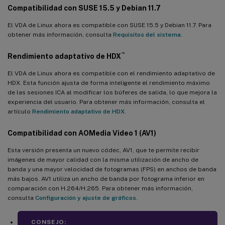
Compatibilidad con SUSE 15.5 y Debian 11.7
Se pueden copiar y pegar formatos de datos específicos entre la
sesión y el cliente
El VDA de Linux ahora es compatible con SUSE 15.5 y Debian 11.7. Para
obtener más información, consulta
Requisitos del sistema
.
Compatibilidad extendida con Quest
™
Rendimiento adaptativo de HDX
Recuperación del servidor y renderizado del cliente para la
redirección de contenido del explorador
El VDA de Linux ahora es compatible con el rendimiento adaptativo de
HDX. Esta función ajusta de forma inteligente el rendimiento máximo
Control de congestión EDT mejorado (versión preliminar)
de las sesiones ICA al modificar los búferes de salida, lo que mejora la
Más elementos de menú en la bandeja del sistema
experiencia del usuario. Para obtener más información, consulta el
artículo
Rendimiento adaptativo de HDX
.
Codificación de hardware H.265 mejorada
Compatibilidad con
AOMedia
Video 1 (AV1)
Mejora de XDPing para admitir comprobaciones de problemas de
SQLite y RC4
Esta versión presenta un nuevo códec, AV1, que te permite recibir
imágenes de mayor calidad con la misma utilización de ancho de
Realm probado exhaustivamente para Amazon Linux 2, RHEL
banda y una mayor velocidad de fotogramas (FPS) en anchos de banda
7.9 y CentOS 7.9
más bajos. AV1 utiliza un ancho de banda por fotograma inferior en
¿Qué hay de nuevo en la versión 2305?
comparación con H.264/H.265. Para obtener más información,
consulta
Configuración y ajuste de gráficos
.
Compatibilidad con SQLite
Mejoras en el inicio de sesión
CONSEJO: