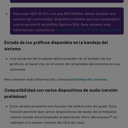
Más claves de registro disponibles para la configuración del
directorio de inicio temporal
Para usar HDX 3D Pro con una GPU NVIDIA, debes instalar una
versión del controlador de gráficos NVIDIA que sea compatible
Compatibilidad con la autenticación Fast Identity Online (FIDO2)
con la versión 8 de NVIDIA Capture SDK. Para obtener más
(versión preliminar)
información, consulta la
documentación de NVIDIA Capture SDK
.
Compatibilidad con la compresión sin pérdidas H.264 para HDX
3D PRO
Estado de los gráficos disponible en la bandeja del
sistema
Compatibilidad ampliada con comodines para especificar URL
que redirigir
Los usuarios de la sesión ahora pueden ver el estado de los
gráficos al hacer clic en el icono de la bandeja del sistema en sus
Compatibilidad con la copia de seguridad y comparación de
sesiones.
datos de VDA mediante XDPing
Para obtener más información, consulta
Bandeja del sistema
.
Compatibilidad con SSSD para usar MCS para crear VDA de
RHEL 8.x/9.x y Rocky Linux 8.x/9.x
Compatibilidad con varios dispositivos de audio (versión
Compatibilidad con nuevos dispositivos de destino de streaming
preliminar)
de Linux
Esta versión presenta una función de redirección de audio. Esta
Novedades de la versión 2303
función permite que varios dispositivos de audio de la máquina
™
cliente donde está instalada la aplicación Citrix Workspace
se
Compatibilidad con RHEL 9.1 y Rocky Linux 9.1
redirijan a la sesión remota del VDA de Linux.
Compatibilidad con nuevos dispositivos de destino de streaming