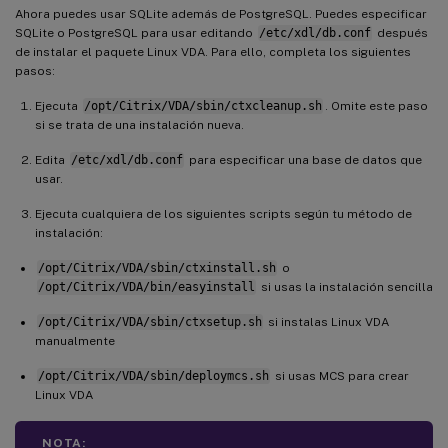
Ahora puedes usar SQLite además de PostgreSQL. Puedes especificar
SQLite o PostgreSQL para usar editando
/etc/xdl/db.conf
después
de instalar el paquete Linux VDA. Para ello, completa los siguientes
pasos:
Ejecuta
/opt/Citrix/VDA/sbin/ctxcleanup.sh
. Omite este paso
si se trata de una instalación nueva.
Edita
/etc/xdl/db.conf
para especificar una base de datos que
usar.
Ejecuta cualquiera de los siguientes scripts según tu método de
instalación:
/opt/Citrix/VDA/sbin/ctxinstall.sh
o
/opt/Citrix/VDA/bin/easyinstall
si usas la instalación sencilla
/opt/Citrix/VDA/sbin/ctxsetup.sh
si instalas Linux VDA
manualmente
/opt/Citrix/VDA/sbin/deploymcs.sh
si usas MCS para crear
Linux VDA
NOTA: