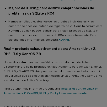
Mejora de
XDPing
para admitir comprobaciones de
Novedades de la versión 2103
problemas de SQLite y RC4
Compatibilidad con Debian 10.7 y CentOS 8.3
Hemos ampliado el alcance de las pruebas individuales y las
Compatibilidad con SSSD para unir máquinas SUSE a dominios
comprobaciones del estado de registro de VDA que la herramienta
de Windows
XDPing
de Linux puede realizar para incluir pruebas de SQLite y
comprobaciones de problemas de RC4, respectivamente. Para
Una sola imagen de VDA de Linux para casos de uso unidos y no
obtener más información, consulta
XDPing
.
unidos a un dominio
Realm probado exhaustivamente para Amazon Linux 2,
Mejora de la transferencia de archivos
RHEL 7.9 y CentOS 7.9
Compatibilidad para configurar temporizadores de conexión de
El uso de
realm
para unir una VM Linux a un dominio de Active
sesión en Citrix Studio
Directory ahora se ha probado exhaustivamente para Amazon Linux 2,
Nuevas métricas para las máquinas virtuales Linux y las
RHEL 7.9 y CentOS 7.9. Aún puedes usar el comando
net ads
para unir
sesiones Linux están disponibles en Citrix Director
las VM Linux que se ejecutan en Amazon Linux 2, RHEL 7.9 y CentOS 7.9
a un dominio de Active Directory.
Mejora de FAS para el VDA de Linux
Para obtener más información, consulta
Instalar el VDA de Linux en
Compatibilidad con la transmisión de Linux para RHEL 8.3 y
Amazon Linux 2, CentOS, RHEL y Rocky Linux manualmente
.
Ubuntu 18.04.5 (versión preliminar)
Novedades de la versión 2012