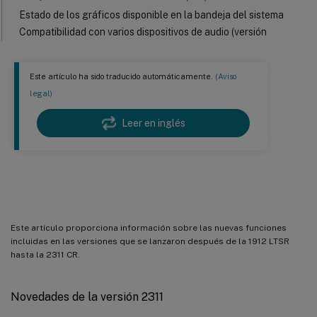
Estado de los gráficos disponible en la bandeja del sistema
Compatibilidad con varios dispositivos de audio (versión
preliminar)
Inscripción basada en tokens (versión preliminar)
Este artículo ha sido traducido automáticamente.
(Aviso
Mejoras en la instalación sencilla
legal)
Programa de recopilación de datos del VDA de Linux
Nuevas métricas disponibles para sesiones de Linux
Leer en inglés
El control de congestión EDT mejorado ya está disponible de
forma general
Rendezvous V2 de forma predeterminada
Historia de novedades
La detección de MTU de EDT ahora está habilitada en el VDA
de forma predeterminada
HDX seguro (versión preliminar)
Este artículo proporciona información sobre las nuevas funciones
incluidas en las versiones que se lanzaron después de la 1912 LTSR
Novedades de la versión 2308
hasta la 2311 CR.
Compatibilidad con RHEL 8.8, Rocky Linux 8.8, RHEL 9.2 y
Rocky Linux 9.2
Novedades de la versión 2311
Aceleración de GPU compartida en un VDA de Linux multisesión