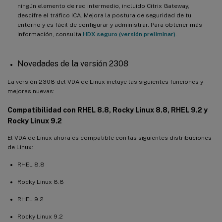
VDA no unidos a un dominio
ningún elemento de red intermedio, incluido Citrix Gateway,
descifre el tráfico ICA. Mejora la postura de seguridad de tu
Compatibilidad con Transport Layer Security (TLS) 1.3
entorno y es fácil de configurar y administrar. Para obtener más
información, consulta
HDX seguro (versión preliminar)
.
Novedades de la versión 2112
Compatibilidad con Amazon Linux 2 (versión preliminar)
Novedades de la versión 2308
Compatibilidad total con el uso compartido de pantalla HDX
La versión 2308 del VDA de Linux incluye las siguientes funciones y
Conexión Rendezvous a través de un proxy HTTP
mejoras nuevas:
Autenticación de proxy Rendezvous
Compatibilidad con RHEL 8.8, Rocky Linux 8.8, RHEL 9.2 y
Rocky Linux 9.2
Compatibilidad con audio adaptable
Compatibilidad con nuevos dispositivos de destino de streaming
El VDA de Linux ahora es compatible con las siguientes distribuciones
de Linux
de Linux:
Mejora de la sincronización de la distribución del teclado
RHEL 8.8
Mejora de la entrada del teclado
Rocky Linux 8.8
Novedades de 2110
RHEL 9.2
Compatibilidad con SUSE 15.3 y SUSE 15.2
Rocky Linux 9.2