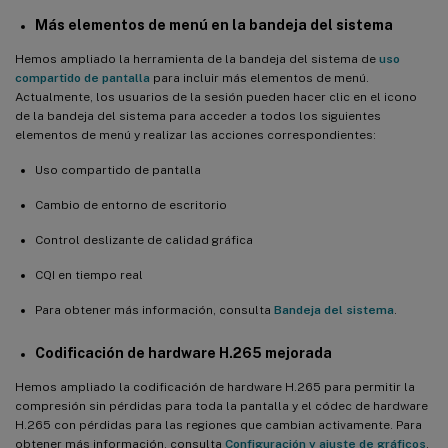
Compatibilidad con la compresión de vídeo de cámara web HDX
Más elementos de menú en la bandeja del sistema
Hemos ampliado la herramienta de la bandeja del sistema de
uso
Control deslizante de calidad gráfica
compartido de pantalla
para incluir más elementos de menú.
Actualmente, los usuarios de la sesión pueden hacer clic en el icono
Compatibilidad con la evaluación de directivas para usuarios de
de la bandeja del sistema para acceder a todos los siguientes
Secure Browser que han iniciado sesión durante las
elementos de menú y realizar las acciones correspondientes:
reconexiones de sesión CGP
Compatibilidad con streaming de Linux para RHEL 8.3 y Ubuntu
Uso compartido de pantalla
18.04
Cambio de entorno de escritorio
Novedades de la versión 2104
Control deslizante de calidad gráfica
Compatibilidad con Linux VDA no unidos a un dominio en Citrix
™
DaaS
CQI en tiempo real
Se requiere OpenJDK 11
Para obtener más información, consulta
Bandeja del sistema
.
Cambios en XDPing
Codificación de hardware H.265 mejorada
Compatibilidad con tarjetas inteligentes para Ubuntu
Hemos ampliado la codificación de hardware H.265 para permitir la
compresión sin pérdidas para toda la pantalla y el códec de hardware
Compatibilidad con el escritorio MATE
H.265 con pérdidas para las regiones que cambian activamente. Para
Compatibilidad con PBIS para RHEL 8, CentOS 8 y SUSE 12.5
obtener más información, consulta
Configuración y ajuste de gráficos
.