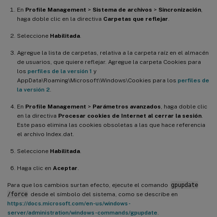
En
Profile Management
>
Sistema de archivos
>
Sincronización
,
haga doble clic en la directiva
Carpetas que reflejar
.
Seleccione
Habilitada
.
Agregue la lista de carpetas, relativa a la carpeta raíz en el almacén
de usuarios, que quiere reflejar. Agregue la carpeta Cookies para
los
perfiles de la versión 1
y
AppData\Roaming\Microsoft\Windows\Cookies para los
perfiles de
la versión 2
.
En
Profile Management
>
Parámetros avanzados
, haga doble clic
en la directiva
Procesar cookies de Internet al cerrar la sesión
.
Este paso elimina las cookies obsoletas a las que hace referencia
el archivo Index.dat.
Seleccione
Habilitada
.
Haga clic en
Aceptar
.
Para que los cambios surtan efecto, ejecute el comando
gpupdate
/force
desde el símbolo del sistema, como se describe en
https://docs.microsoft.com/en-us/windows-
server/administration/windows-commands/gpupdate
.