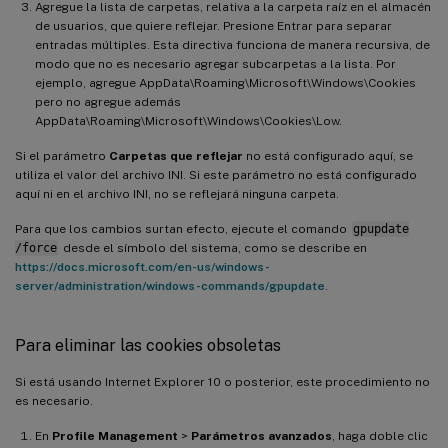
Agregue la lista de carpetas, relativa a la carpeta raíz en el almacén
de usuarios, que quiere reflejar. Presione Entrar para separar
entradas múltiples. Esta directiva funciona de manera recursiva, de
modo que no es necesario agregar subcarpetas a la lista. Por
ejemplo, agregue AppData\Roaming\Microsoft\Windows\Cookies
pero no agregue además
AppData\Roaming\Microsoft\Windows\Cookies\Low.
Si el parámetro
Carpetas que reflejar
no está configurado aquí, se
utiliza el valor del archivo INI. Si este parámetro no está configurado
aquí ni en el archivo INI, no se reflejará ninguna carpeta.
Para que los cambios surtan efecto, ejecute el comando
gpupdate
/force
desde el símbolo del sistema, como se describe en
https://docs.microsoft.com/en-us/windows-
server/administration/windows-commands/gpupdate
.
Para eliminar las cookies obsoletas
Si está usando Internet Explorer 10 o posterior, este procedimiento no
es necesario.
En
Profile Management
>
Parámetros avanzados
, haga doble clic