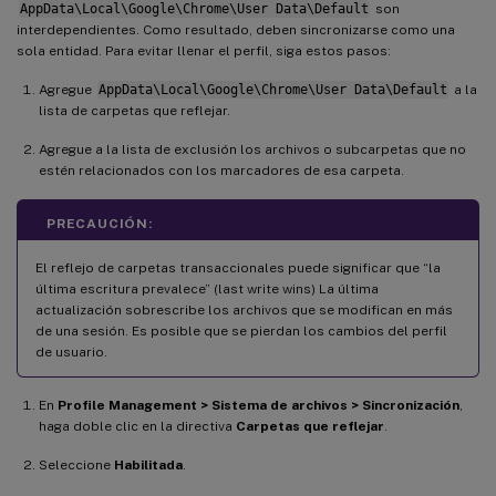
AppData\Local\Google\Chrome\User Data\Default
son
interdependientes. Como resultado, deben sincronizarse como una
sola entidad. Para evitar llenar el perfil, siga estos pasos:
Agregue
AppData\Local\Google\Chrome\User Data\Default
a la
lista de carpetas que reflejar.
Agregue a la lista de exclusión los archivos o subcarpetas que no
estén relacionados con los marcadores de esa carpeta.
PRECAUCIÓN:
El reflejo de carpetas transaccionales puede significar que “la
última escritura prevalece” (last write wins) La última
actualización sobrescribe los archivos que se modifican en más
de una sesión. Es posible que se pierdan los cambios del perfil
de usuario.
En
Profile Management > Sistema de archivos > Sincronización
,
haga doble clic en la directiva
Carpetas que reflejar
.
Seleccione
Habilitada
.