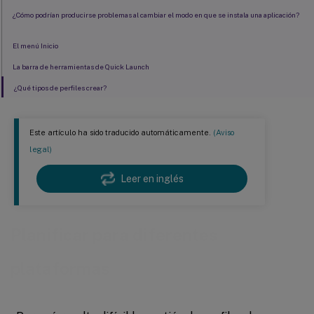
¿Cómo podrían producirse problemas al cambiar el modo en que se instala una aplicación?
El menú Inicio
La barra de herramientas de Quick Launch
¿Qué tipos de perfiles crear?
Este artículo ha sido traducido automáticamente.
(Aviso
legal)
Leer en inglés
Planificar para diferentes
plataformas