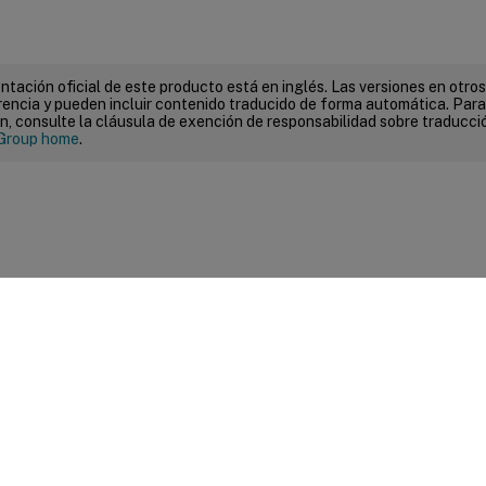
tación oficial de este producto está en inglés. Las versiones en otros
encia y pueden incluir contenido traducido de forma automática. Par
n, consulte la cláusula de exención de responsabilidad sobre traducc
Group home
.
entarios sobre el sitio
|
Sus opciones de privacidad
|
Condiciones