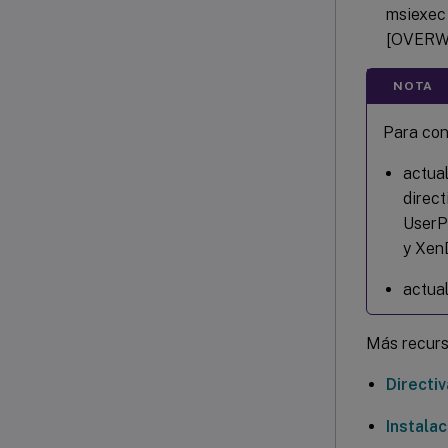
msiexec 
[OVERWR
NOTA
Para con
actual
direc
UserP
y XenD
actua
Más recur
Directi
Instalac