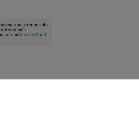
 idiomas se ofrecen solo
a obtener más
ión automática en
Cloud
 legales y de privacidad
|
Preferencias de cookies
|
docs.cloud.com