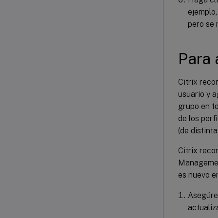
ejemplo,
pero se 
Para 
Citrix reco
usuario y 
grupo en to
de los perf
(de distinta
Citrix reco
Management
es nuevo e
Asegúres
actualiza