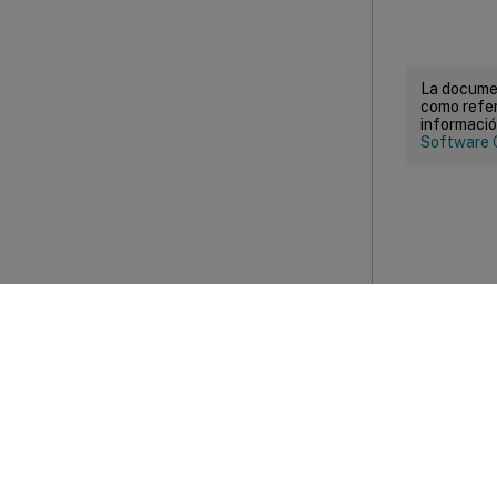
La documen
como refer
informació
Software 
Com