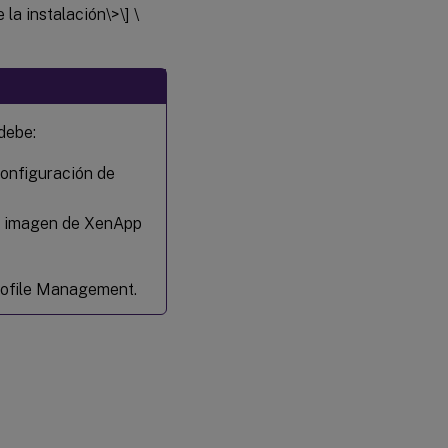
la instalación\>\] \
debe:
configuración de
a imagen de XenApp
Profile Management.