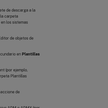
te de descarga a la
 la carpeta
 en los sistemas
Editor de objetos de
secundario en
Plantillas
nt (por ejemplo,
arpeta Plantillas
leccione de
archivo ADM o ADMX (por