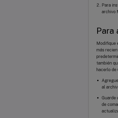
Para ins
archivo 
Para 
Modifique e
más recient
predetermin
también qui
hacerlo de
Agregue 
al archi
Guarde u
de coma
actualiz