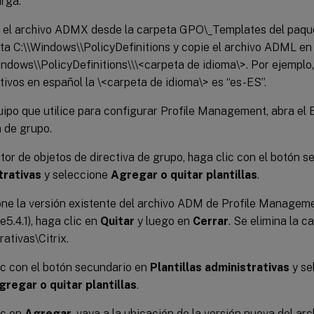
rga.
 el archivo ADMX desde la carpeta GPO\_Templates del paque
ta C:\\Windows\\PolicyDefinitions y copie el archivo ADML en
indows\\PolicyDefinitions\\\<carpeta de idioma\>. Por ejemplo,
tivos en español la \<carpeta de idioma\> es “es-ES”.
uipo que utilice para configurar Profile Management, abra el 
a de grupo.
itor de objetos de directiva de grupo, haga clic con el botón 
trativas
y seleccione
Agregar o quitar plantillas
.
ne la versión existente del archivo ADM de Profile Manageme
e5.4.1), haga clic en
Quitar
y luego en
Cerrar
. Se elimina la c
rativas\Citrix.
c con el botón secundario en
Plantillas administrativas
y se
gregar o quitar plantillas
.
ic en
Agregar
, vaya a la ubicación de la versión nueva del 