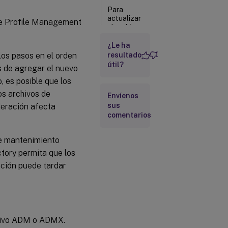
Para
actualizar
 de Profile Management
el archivo
MSI
¿Le ha
Para
 los pasos en el orden
resultado
actualizar
útil?
s de agregar el nuevo
el archivo
 es posible que los
INI
os archivos de
Envíenos
sus
ideración afecta
comentarios
de mantenimiento
tory permita que los
ación puede tardar
chivo ADM o ADMX.