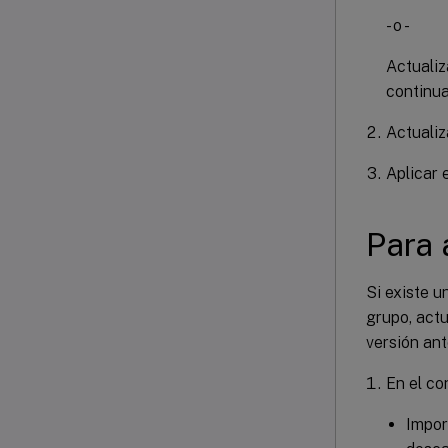
- o -
Actualiz
continua
Actualiz
Aplicar 
Para 
Si existe u
grupo, actu
versión ant
En el co
Impor