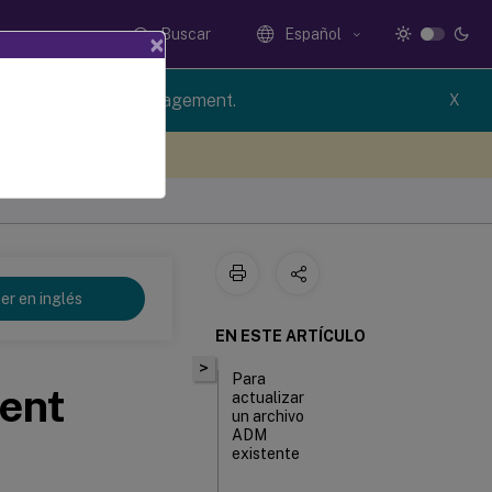
Buscar
Español
×
rsion of Profile Management.
X
e sus comentarios aquí
er en inglés
EN ESTE ARTÍCULO
>
Para
ent
actualizar
un archivo
ADM
existente