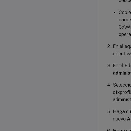
desca
Copie
carpe
C:\\W
opera
En el eq
directiv
En el Ed
adminis
Seleccio
ctxprofil
administ
Haga cli
nuevo
A
Haga cl