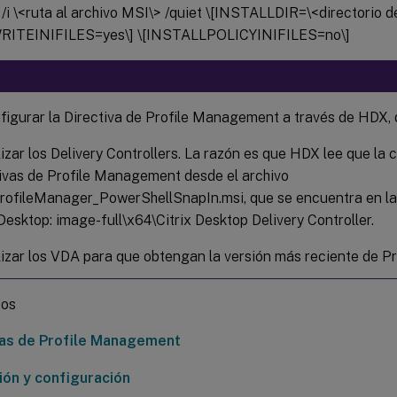
/i \<ruta al archivo MSI\> /quiet \[INSTALLDIR=\<directorio de 
ITEINIFILES=yes\] \[INSTALLPOLICYINIFILES=no\]
figurar la Directiva de Profile Management a través de HDX, 
izar los Delivery Controllers. La razón es que HDX lee que la 
tivas de Profile Management desde el archivo
rofileManager_PowerShellSnapIn.msi, que se encuentra en l
esktop: image-full\x64\Citrix Desktop Delivery Controller.
lizar los VDA para que obtengan la versión más reciente de 
sos
vas de Profile Management
ión y configuración