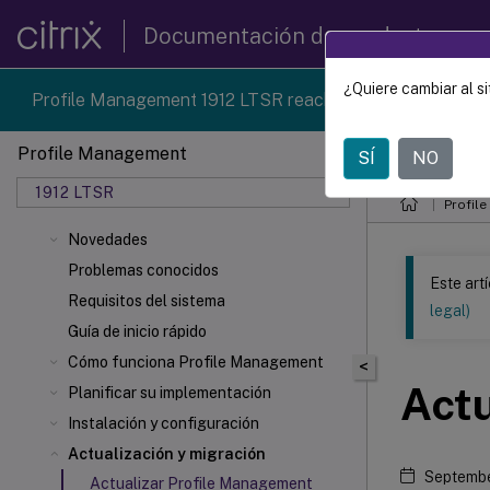
Documentación de productos
¿Quiere cambiar al si
Profile Management 1912 LTSR reached end-of-life on 18
Profile Management
SÍ
NO
Este contenid
1912 LTSR
Profil
Novedades
Problemas conocidos
Este art
Requisitos del sistema
legal)
Guía de inicio rápido
Cómo funciona Profile Management
<
Actu
Planificar su implementación
Instalación y configuración
Actualización y migración
Septembe
Actualizar Profile Management