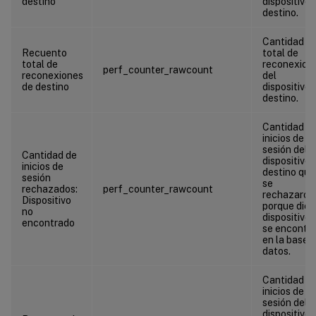
destino
dispositivo 
destino.
Cantidad
Recuento
total de
total de
reconexion
perf_counter_rawcount
reconexiones
del
de destino
dispositivo 
destino.
Cantidad d
inicios de
sesión del
Cantidad de
dispositivo 
inicios de
destino que
sesión
se
rechazados:
perf_counter_rawcount
rechazaron
Dispositivo
porque dic
no
dispositivo 
encontrado
se encontr
en la base 
datos.
Cantidad d
inicios de
sesión del
dispositivo 