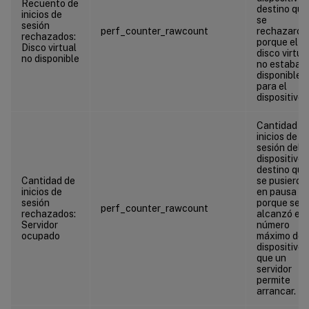
Recuento de
destino que
inicios de
se
sesión
perf_counter_rawcount
rechazaron
rechazados:
porque el
Disco virtual
disco virtua
no disponible
no estaba
disponible
para el
dispositivo.
Cantidad d
inicios de
sesión del
dispositivo 
destino que
Cantidad de
se pusieron
inicios de
en pausa
sesión
porque se
perf_counter_rawcount
rechazados:
alcanzó el
Servidor
número
ocupado
máximo de
dispositivos
que un
servidor
permite
arrancar.