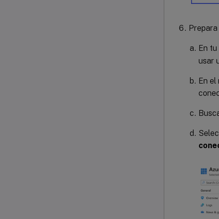
Prepara 
En tu
usar 
En el
conec
Busc
Sele
cone