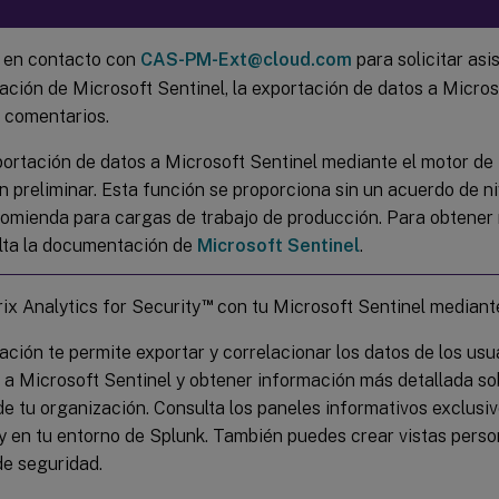
 en contacto con
CAS-PM-Ext@cloud.com
para solicitar asi
ación de Microsoft Sentinel, la exportación de datos a Micros
r comentarios.
portación de datos a Microsoft Sentinel mediante el motor de
n preliminar. Esta función se proporciona sin un acuerdo de ni
comienda para cargas de trabajo de producción. Para obtener
lta la documentación de
Microsoft Sentinel
.
™
rix Analytics for Security
con tu Microsoft Sentinel mediante
ación te permite exportar y correlacionar los datos de los usu
x a Microsoft Sentinel y obtener información más detallada so
e tu organización. Consulta los paneles informativos exclusiv
ty en tu entorno de Splunk. También puedes crear vistas pers
de seguridad.