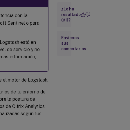
desactivar
¿Le ha
la
transmisión
resultado
stencia con la
de datos
útil?
oft Sentinel o para
Envíenos
 Logstash está en
sus
comentarios
vel de servicio y no
 más información,
 el motor de Logstash.
arios de tu entorno de
bre la postura de
os de Citrix Analytics
onalizadas según tus