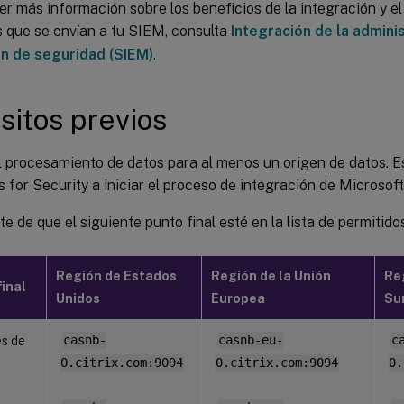
r más información sobre los beneficios de la integración y el
 que se envían a tu SIEM, consulta
Integración de la admini
n de seguridad (SIEM)
.
sitos previos
l procesamiento de datos para al menos un origen de datos. Es
s for Security a iniciar el proceso de integración de Microsoft
e de que el siguiente punto final esté en la lista de permitidos
Región de Estados
Región de la Unión
Reg
inal
Unidos
Europea
Su
s de
casnb-
casnb-eu-
c
0.citrix.com:9094
0.citrix.com:9094
0.