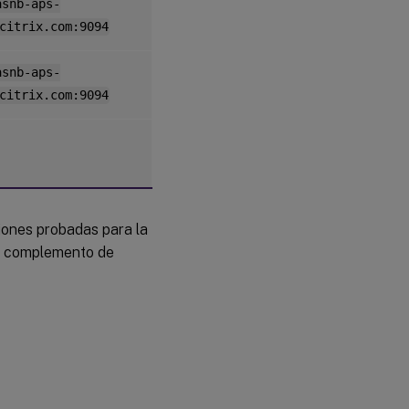
asnb-aps-
citrix.com:9094
asnb-aps-
citrix.com:9094
siones probadas para la
 el complemento de