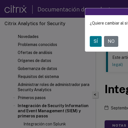
Documentación de productos
Citrix Analytics for Security
¿Quiere cambiar al si
Este contenid
Novedades
Citrix 
SÍ
NO
Problemas conocidos
Ofertas de análisis
Este art
Orígenes de datos
legal)
Gobernanza de datos
Requisitos del sistema
Administrar roles de administrador para
Inte
Security Analytics
<
Primeros pasos
Integración de Security Information
Septembe
and Event Management (SIEM) y
primeros pasos
Integración con Splunk
NOTAS