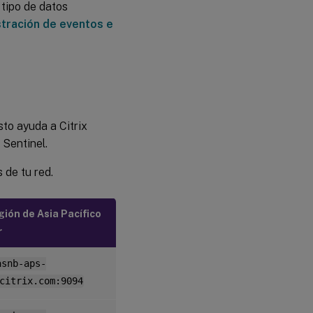
 tipo de datos
stración de eventos e
to ayuda a Citrix
 Sentinel.
 de tu red.
ión de Asia Pacífico
r
asnb-aps-
citrix.com:9094