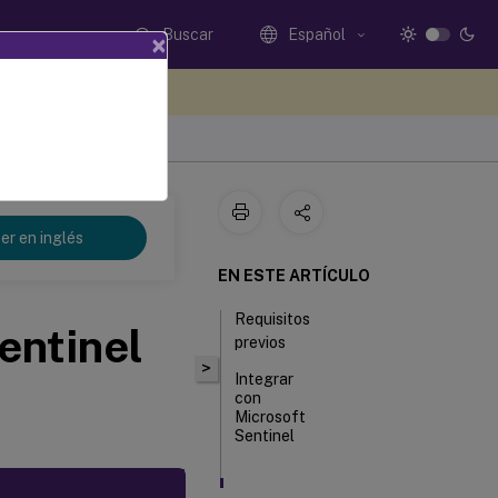
Buscar
Español
×
e sus comentarios aquí
er en inglés
EN ESTE ARTÍCULO
Requisitos
entinel
previos
>
Integrar
con
Microsoft
Sentinel
Activar o