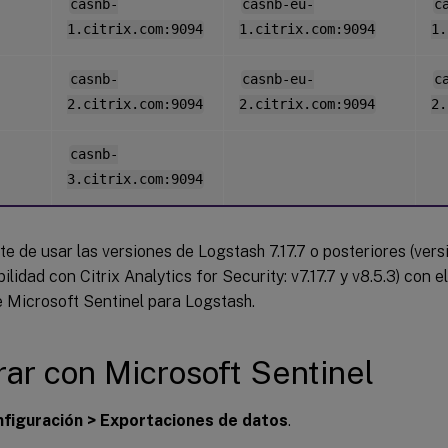
casnb-
casnb-eu-
c
1.citrix.com:9094
1.citrix.com:9094
1.
casnb-
casnb-eu-
c
2.citrix.com:9094
2.citrix.com:9094
2.
casnb-
3.citrix.com:9094
e de usar las versiones de Logstash 7.17.7 o posteriores (ver
ilidad con Citrix Analytics for Security: v7.17.7 y v8.5.3) con
e Microsoft Sentinel para Logstash.
rar con Microsoft Sentinel
figuración > Exportaciones de datos
.