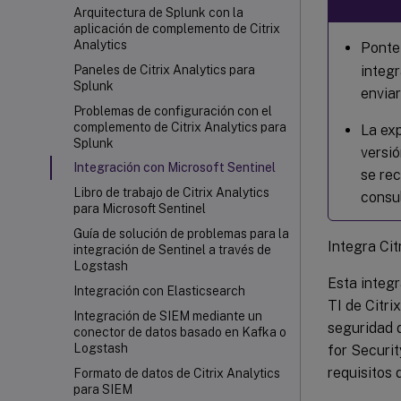
Arquitectura de Splunk con la
aplicación de complemento de Citrix
Analytics
Ponte
integr
Paneles de Citrix Analytics para
Splunk
envia
Problemas de configuración con el
complemento de Citrix Analytics para
La ex
Splunk
versió
Integración con Microsoft Sentinel
se re
Libro de trabajo de Citrix Analytics
consu
para Microsoft Sentinel
Guía de solución de problemas para la
Integra Cit
integración de Sentinel a través de
Logstash
Esta integr
Integración con Elasticsearch
TI de Citri
Integración de SIEM mediante un
seguridad d
conector de datos basado en Kafka o
Logstash
for Securi
requisitos 
Formato de datos de Citrix Analytics
para SIEM