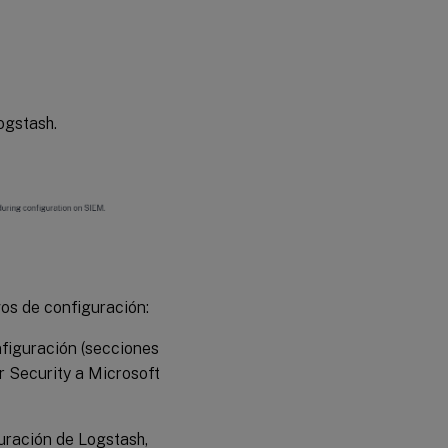
ogstash.
vos de configuración:
nfiguración (secciones
or Security a Microsoft
uración de Logstash,