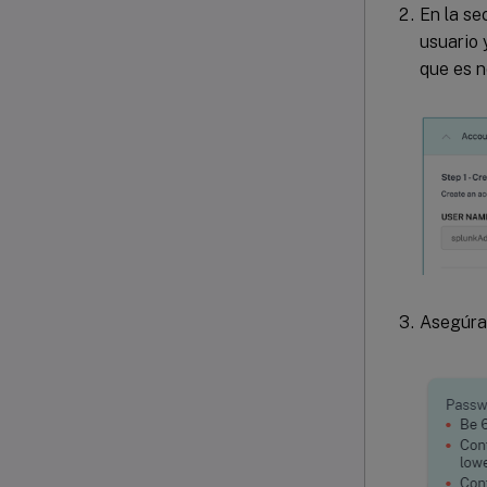
En la s
usuario 
que es n
Asegúrat