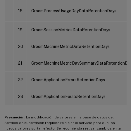
18
GroomProcessUsageDayDataRetentionDays
19
GroomSessionMetricsDataRetentionDays
20
GroomMachineMetricDataRetentionDays
21
GroomMachineMetricDaySummaryDataRetentionDa
22
GroomApplicationErrorsRetentionDays
23
GroomApplicationFaultsRetentionDays
Precaución
: La modificación de valores en la base de datos del
Servicio de supervisión requiere reiniciar el servicio para que los
nuevos valores surtan efecto. Se recomienda realizar cambios en la