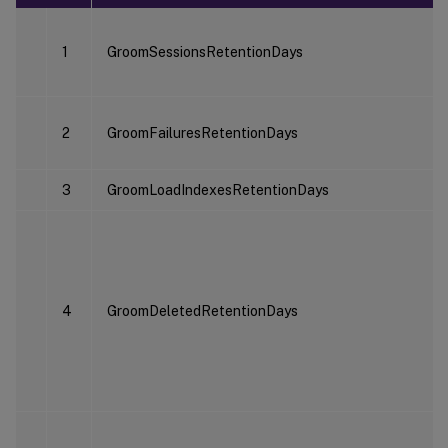
1
GroomSessionsRetentionDays
2
GroomFailuresRetentionDays
3
GroomLoadIndexesRetentionDays
4
GroomDeletedRetentionDays