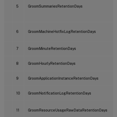
5
GroomSummariesRetentionDays
6
GroomMachineHotfixLogRetentionDays
7
GroomMinuteRetentionDays
8
GroomHourlyRetentionDays
9
GroomApplicationInstanceRetentionDays
10
GroomNotificationLogRetentionDays
11
GroomResourceUsageRawDataRetentionDays