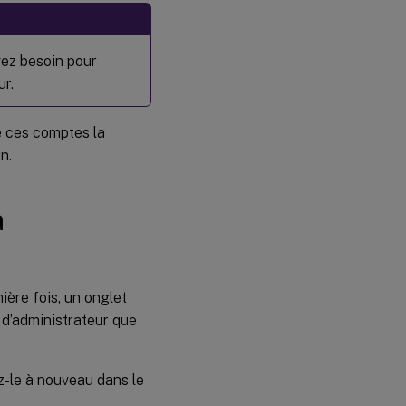
avez besoin pour
ur.
e ces comptes la
n.
à
ière fois, un onglet
d’administrateur que
z-le à nouveau dans le