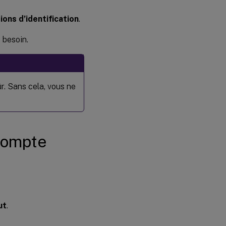
ions d’identification
.
 besoin.
ûr. Sans cela, vous ne
 compte
ut
.