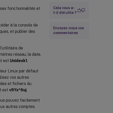
Cela vous a-
ses fonctionnalités et
t-il été utile ?
éder à la console de
Envoyez-nous vos
ques, et publier des
commentaires
’utilitaire de
mètres réseau, la date,
ut est
Unidesk1
.
teur Linux par défaut
alisez vos autres
des et fichiers du
t est
v9Yx*6uj
.
Vous pouvez facilement
deux autres comptes.