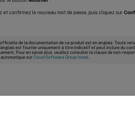
sur le bouton
Modifier
.
z et confirmez le nouveau mot de passe, puis cliquez sur
Conf
 officielle de la documentation de ce produit est en anglais. Toute ve
’anglais est fournie uniquement à titre indicatif et peut inclure du con
ement. Pour en savoir plus, veuillez consulter la clause de non-respons
 automatique sur
Cloud Software Group home
.
ires sur le site
|
Vos préférences de confidentialité
|
Confidential