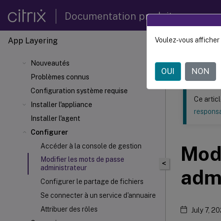
Documentation produit
App Layering
Voulez-vous afficher 
Ce contenu a 
Nouveautés
Citrix 
OUI
NON
Problèmes connus
Configuration système requise
Ce artic
Installer l'appliance
responsa
Installer l'agent
Configurer
Accéder à la console de gestion
Modi
Modifier les mots de passe
<
administrateur
admi
Configurer le partage de fichiers
Se connecter à un service d'annuaire
Attribuer des rôles
July 7, 2