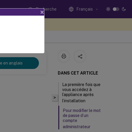
Recherche
Français
×
ez votre avis ici
re en anglais
DANS CET ARTICLE
La première fois que
vous accédez à
l’appliance après
>
l’installation
Pour modifier le mot
de passe d’un
compte
administrateur