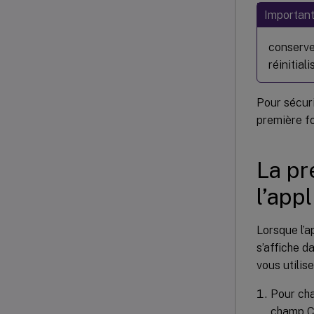
Important
conservez
réinitia
Pour sécuri
première fo
La pr
l’appl
Lorsque l’a
s’affiche d
vous utilis
Pour cha
champ Co