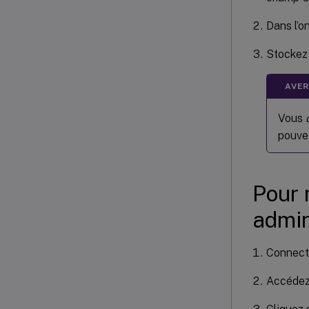
Dans l’o
Stockez 
AVER
Vous
pouvez
Pour 
admin
Connecte
Accéde