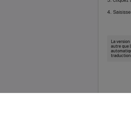
Cliquez 
Saisisse
La version
autre que l
automatiqu
traduction
Commenta