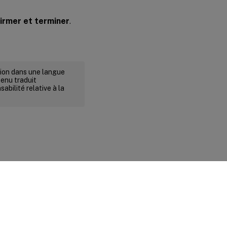
irmer et terminer
.
rsion dans une langue
tenu traduit
abilité relative à la
ité et conditions légales
|
Préférences de cookies
|
docs.cloud.com