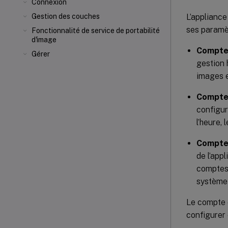
Connexion
L’appliance
Gestion des couches
ses paramè
Fonctionnalité de service de portabilité
d'image
Compte 
Gérer
gestion 
images e
Compte 
configur
l’heure,
Compte 
de l’app
comptes 
système 
Le compte d
configurer 