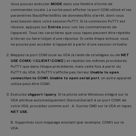
Vous pouvez exécuter
MODE
dans une fenêtre d’invite de
commandes locale. La sortie peut afficher le port COM utilisé et les
paramètres Baud/Parité/Bits de données/Bits d’arrêt, dont vous
avez besoin dans votre session PuTTY. Si la connexion PuTTY est
réussie, appuyez sur
Entrée
pour voir les commentaires de
l’appareil. Tous les caractères que vous tapez peuvent être répétés
à l’écran ou faire l’objet d’une réponse. Si cette étape échoue, vous
ne pouvez pas accéder à l’appareil à partir d’une session virtuelle.
Mappez le port COM local au VDA (à l’aide de stratégies ou de
NET
USE COMX: \\CLIENT\COMZ:
) et répétez les mêmes procédures
PuTTY que dans l’étape précédente, mais cette fois à partir du
PuTTY du VDA. Si PuTTY n’affiche pas l’erreur
Unable to open
connection to COM1. Unable to open serial port
, un autre appareil
utilise peut-être COM1.
Exécutez
chgport /query
. Si le pilote série Windows intégré sur le
VDA attribue automatiquement \Device\Serial0 à un port COM1 de
votre VDA, procédez comme suit : A. Ouvrez CMD sur le VDA et tapez
NET USE.
B. Supprimez tout mappage existant (par exemple, COM1) sur le
VDA.