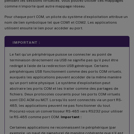
pendant les sessions virtuelles. Vous pouvez utiliser ces mappages
comme n’importe quel autre mappage réseau.
Pour chaque port COM, un pilote du système d’exploitation attribue un
nom de lien symbolique tel que COM1 et COM2. Les applications
utilisent ensuite le lien pour accéder au port.
IMPORTANT :
Le fait qu’un périphérique puisse se connecter au point de
terminaison directement via USB ne signifie pas qu’il peut être
redirigé à l’aide de la redirection USB générique. Certains
périphériques USB fonctionnent comme des ports COM virtuels,
auxquels les applications peuvent accéder de la même manière
qu’un port série physique. Le système d’exploitation peut
abstraire les ports COM et les traiter comme des partages de
fichiers. Deux protocoles courants pour les ports COM virtuels
sont CDC ACM ou MCT. Lorsqu’ils sont connectés via un port RS-
485, les applications peuvent ne pas fonctionner du tout.
Procurez-vous un convertisseur RS-485 vers RS232 pour utiliser
le RS-485 comme port COM.
Important :
Certaines applications ne reconnaissent le périphérique (par
exemple, un pavé de signature) de manière cohérente que s’il est