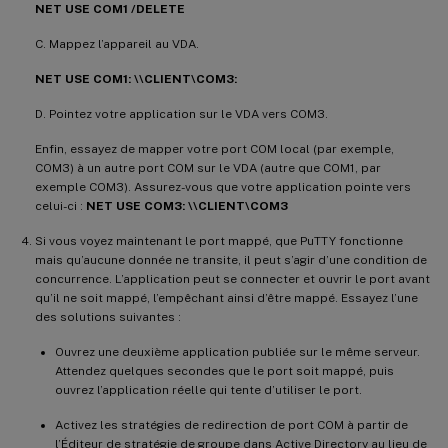
NET USE COM1 /DELETE
C. Mappez l’appareil au VDA.
NET USE COM1: \\CLIENT\COM3:
D. Pointez votre application sur le VDA vers COM3.
Enfin, essayez de mapper votre port COM local (par exemple,
COM3) à un autre port COM sur le VDA (autre que COM1, par
exemple COM3). Assurez-vous que votre application pointe vers
celui-ci :
NET USE COM3: \\CLIENT\COM3
Si vous voyez maintenant le port mappé, que PuTTY fonctionne
mais qu’aucune donnée ne transite, il peut s’agir d’une condition de
concurrence. L’application peut se connecter et ouvrir le port avant
qu’il ne soit mappé, l’empêchant ainsi d’être mappé. Essayez l’une
des solutions suivantes :
Ouvrez une deuxième application publiée sur le même serveur.
Attendez quelques secondes que le port soit mappé, puis
ouvrez l’application réelle qui tente d’utiliser le port.
Activez les stratégies de redirection de port COM à partir de
l’Éditeur de stratégie de groupe dans Active Directory au lieu de