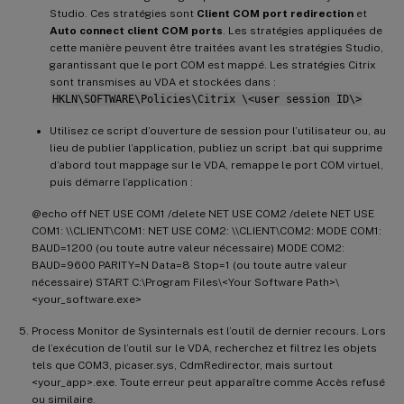
Studio. Ces stratégies sont
Client COM port redirection
et
Auto connect client COM ports
. Les stratégies appliquées de
cette manière peuvent être traitées avant les stratégies Studio,
garantissant que le port COM est mappé. Les stratégies Citrix
sont transmises au VDA et stockées dans :
HKLN\SOFTWARE\Policies\Citrix \<user session ID\>
Utilisez ce script d’ouverture de session pour l’utilisateur ou, au
lieu de publier l’application, publiez un script .bat qui supprime
d’abord tout mappage sur le VDA, remappe le port COM virtuel,
puis démarre l’application :
@echo off NET USE COM1 /delete NET USE COM2 /delete NET USE
COM1: \\CLIENT\COM1: NET USE COM2: \\CLIENT\COM2: MODE COM1:
BAUD=1200 (ou toute autre valeur nécessaire) MODE COM2:
BAUD=9600 PARITY=N Data=8 Stop=1 (ou toute autre valeur
nécessaire) START C:\Program Files\<Your Software Path>\
<your_software.exe>
Process Monitor de Sysinternals est l’outil de dernier recours. Lors
de l’exécution de l’outil sur le VDA, recherchez et filtrez les objets
tels que COM3, picaser.sys, CdmRedirector, mais surtout
<your_app>.exe. Toute erreur peut apparaître comme Accès refusé
ou similaire.