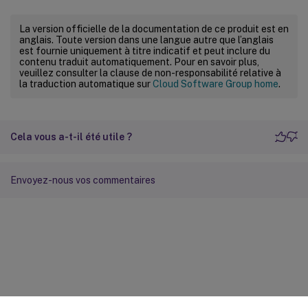
La version officielle de la documentation de ce produit est en
anglais. Toute version dans une langue autre que l’anglais
est fournie uniquement à titre indicatif et peut inclure du
contenu traduit automatiquement. Pour en savoir plus,
veuillez consulter la clause de non-responsabilité relative à
la traduction automatique sur
Cloud Software Group home
.
Cela vous a-t-il été utile ?
Envoyez-nous vos commentaires