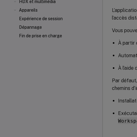
HDX et multimédia
L’applicati
Appareils
l’accès di
Expérience de session
Dépannage
Vous pouvez
Fin de prise en charge
À partir
Automat
À l’aide 
Par défaut,
chemins d’i
Installa
Exécutab
Worksp