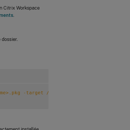
on Citrix Workspace
ments
.
 dossier.
me>.pkg -target 
/
ectement installée.