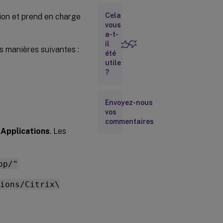
Cela
tion et prend en charge
vous
Prise en
a-t-
charge de
l’installation
il
s manières suivantes :
automatique
été
du plug-in
utile
d’analyse de
?
point de
terminaison
(EPA, End-
Point
Envoyez-nous
Analysis)
vos
avec
commentaires
l’application
e
Applications
. Les
Citrix
Workspace
pp/"
Prise en
charge de
tions/Citrix\
l’installation
facultative
de Citrix
Enterprise