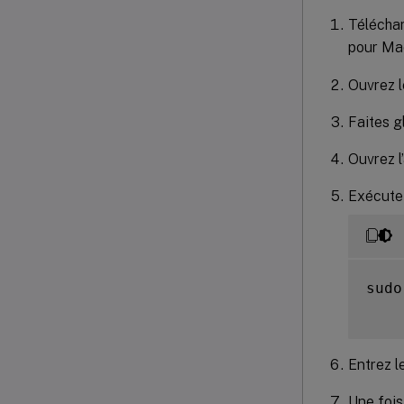
Téléchar
pour Mac
Ouvrez l
Faites gl
Ouvrez l
Exécutez
sudo
Entrez l
Une fois