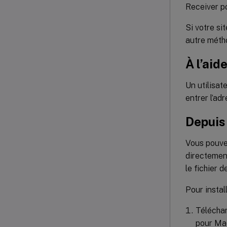
Receiver p
Si votre si
autre méth
À l’aid
Un utilisat
entrer l’ad
Depuis
Vous pouvez
directement
le fichier 
Pour instal
Téléchar
pour Mac