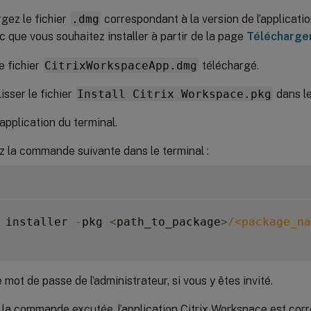
gez le fichier
.dmg
correspondant à la version de l’applicati
 que vous souhaitez installer à partir de la page
Télécharge
e fichier
CitrixWorkspaceApp.dmg
téléchargé.
isser le fichier
Install Citrix Workspace.pkg
dans le
’application du terminal.
 la commande suivante dans le terminal :
 installer 
-
pkg 
<
path_to_package
>
/
<package_na
e mot de passe de l’administrateur, si vous y êtes invité.
 la commande excutée, l’application Citrix Workspace est corr