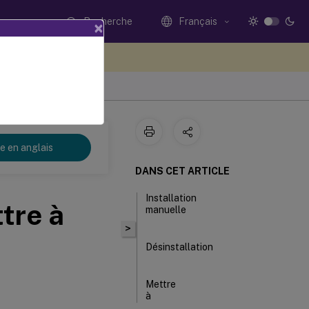
Recherche
Français
×
ez votre avis ici
re en anglais
DANS CET ARTICLE
Installation
ttre à
manuelle
>
Désinstallation
Mettre
à
niveau