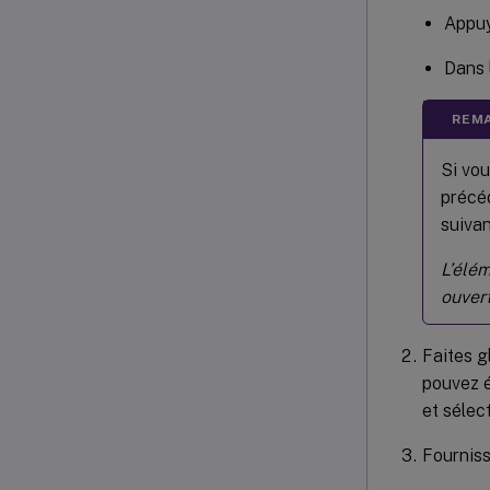
Appuy
Dans 
REMA
Si vou
précéd
suivan
L’élém
ouver
Faites g
pouvez é
et sélec
Fourniss