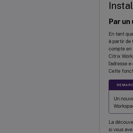
Insta
Par un 
En tant que
à partir de
compte en s
Citrix Work
l’adresse e-
Cette fonc
REMARQ
Un nouvel
Workspac
La découver
si vous ave