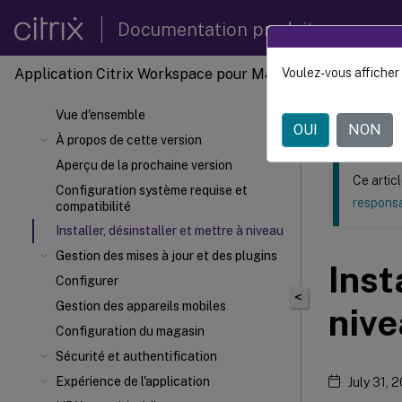
Documentation produit
Application Citrix Workspace pour Mac
Voulez-vous afficher 
Ce contenu a 
Vue d'ensemble
Applic
OUI
NON
À propos de cette version
Aperçu de la prochaine version
Ce artic
Configuration système requise et
responsa
compatibilité
Installer, désinstaller et mettre à niveau
Gestion des mises à jour et des plugins
Inst
Configurer
<
Gestion des appareils mobiles
niv
Configuration du magasin
Sécurité et authentification
Expérience de l'application
July 31, 