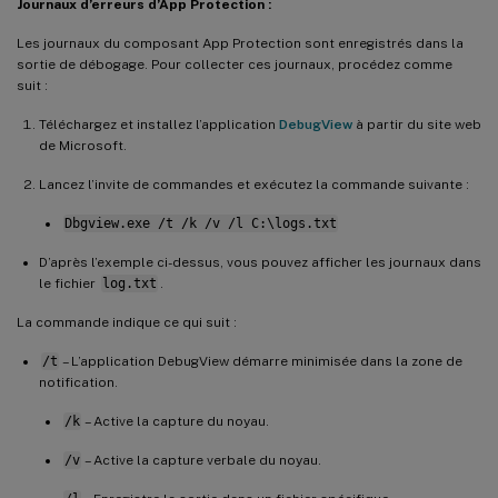
Journaux d’erreurs d’App Protection :
Les journaux du composant App Protection sont enregistrés dans la
sortie de débogage. Pour collecter ces journaux, procédez comme
suit :
Téléchargez et installez l’application
DebugView
à partir du site web
de Microsoft.
Lancez l’invite de commandes et exécutez la commande suivante :
Dbgview.exe /t /k /v /l C:\logs.txt
D’après l’exemple ci-dessus, vous pouvez afficher les journaux dans
le fichier
log.txt
.
La commande indique ce qui suit :
/t
– L’application DebugView démarre minimisée dans la zone de
notification.
/k
– Active la capture du noyau.
/v
– Active la capture verbale du noyau.