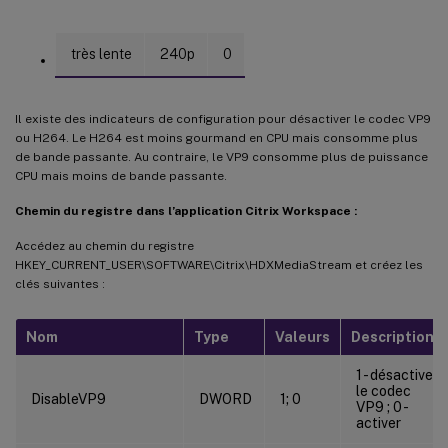
très lente
240p
0
Il existe des indicateurs de configuration pour désactiver le codec VP9
ou H264. Le H264 est moins gourmand en CPU mais consomme plus
de bande passante. Au contraire, le VP9 consomme plus de puissance
CPU mais moins de bande passante.
Chemin du registre dans l’application Citrix Workspace :
Accédez au chemin du registre
HKEY_CURRENT_USER\SOFTWARE\Citrix\HDXMediaStream et créez les
clés suivantes :
Nom
Type
Valeurs
Description
1 - désactiver
le codec
DisableVP9
DWORD
1; 0
VP9 ; 0 -
activer