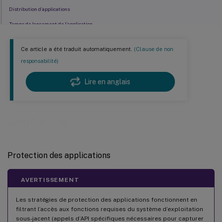
Distribution d’applications
Temps de lancement de l’application
Redirection de contenu bidirectionnelle
Ce article a été traduit automatiquement.
(Clause de non
Claviers Bloomberg
responsabilité)
Citrix Casting
Lire en anglais
Redirection de périphérique USB composite
Mise à l’échelle DPI
Éditeurs de méthode d’entrée (IME) génériques côté client
Configurer
Encodage vidéo H.265
Disposition du clavier et barre de langue
Protection des applications
Prise en charge USB
Classes de périphériques USB refusées par défaut
AVERTISSEMENT
Lancement vPrefer
Les stratégies de protection des applications fonctionnent en
Configuration de l’espace de travail
filtrant l’accès aux fonctions requises du système d’exploitation
Applications SaaS
sous-jacent (appels d’API spécifiques nécessaires pour capturer