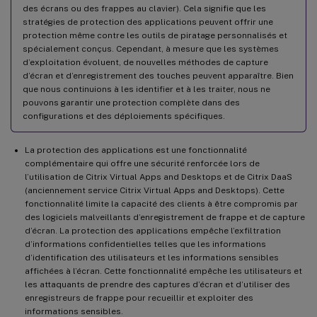
des écrans ou des frappes au clavier). Cela signifie que les
Impression PDF
stratégies de protection des applications peuvent offrir une
protection même contre les outils de piratage personnalisés et
Souris relative
spécialement conçus. Cependant, à mesure que les systèmes
Décodage matériel
d’exploitation évoluent, de nouvelles méthodes de capture
d’écran et d’enregistrement des touches peuvent apparaître. Bien
Entrée microphone
que nous continuions à les identifier et à les traiter, nous ne
Prise en charge de plusieurs moniteurs
pouvons garantir une protection complète dans des
configurations et des déploiements spécifiques.
Imprimante
Raccourcis clavier
La protection des applications est une fonctionnalité
complémentaire qui offre une sécurité renforcée lors de
Desktop Viewer
l’utilisation de Citrix Virtual Apps and Desktops et de Citrix DaaS
Bureaux virtuels
(anciennement service Citrix Virtual Apps and Desktops). Cette
fonctionnalité limite la capacité des clients à être compromis par
Programme d’amélioration de l’expérience client (CEIP)
des logiciels malveillants d’enregistrement de frappe et de capture
d’écran. La protection des applications empêche l’exfiltration
d’informations confidentielles telles que les informations
d’identification des utilisateurs et les informations sensibles
affichées à l’écran. Cette fonctionnalité empêche les utilisateurs et
les attaquants de prendre des captures d’écran et d’utiliser des
enregistreurs de frappe pour recueillir et exploiter des
informations sensibles.