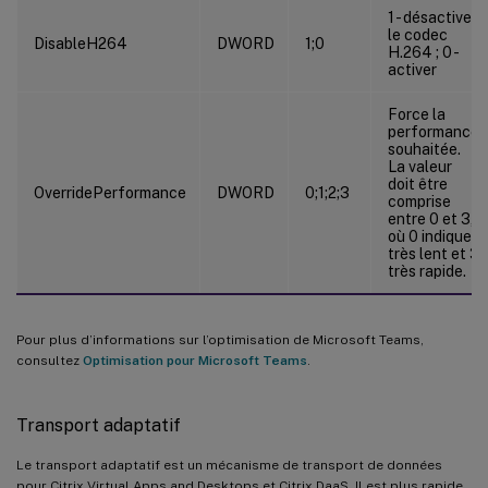
1 - désactiver
le codec
DisableH264
DWORD
1;0
H.264 ; 0 -
activer
Force la
performance
souhaitée.
La valeur
doit être
OverridePerformance
DWORD
0;1;2;3
comprise
entre 0 et 3,
où 0 indique
très lent et 3
très rapide.
Pour plus d’informations sur l’optimisation de Microsoft Teams,
consultez
Optimisation pour Microsoft Teams
.
Transport adaptatif
Le transport adaptatif est un mécanisme de transport de données
pour Citrix Virtual Apps and Desktops et Citrix DaaS. Il est plus rapide,