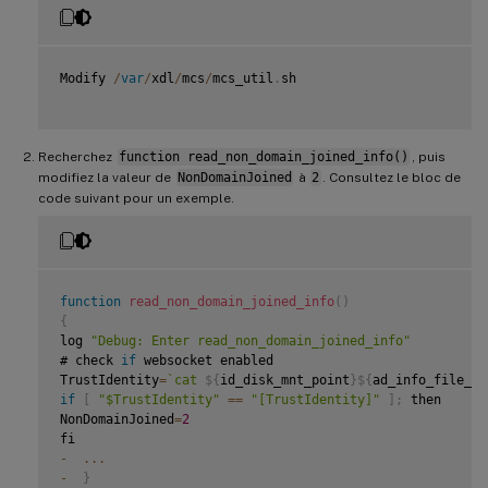
Modify 
/
var
/
xdl
/
mcs
/
mcs_util
.
sh

Recherchez
function read_non_domain_joined_info()
, puis
modifiez la valeur de
NonDomainJoined
à
2
. Consultez le bloc de
code suivant pour un exemple.
function
read_non_domain_joined_info
(
)
{
log 
"Debug: Enter read_non_domain_joined_info"
# check 
if
 websocket enabled

TrustIdentity
=
`
cat 
${
id_disk_mnt_point
}
${
ad_info_file_pa
if
[
"$TrustIdentity"
==
"[TrustIdentity]"
]
;
 then

NonDomainJoined
=
2
-
...
-
}