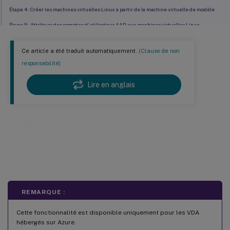
Étape 4 : Créer les machines virtuelles Linux à partir de la machine virtuelle de modèle
Étape 5 : Attribuer des comptes d’utilisateur AAD aux machines virtuelles Linux
Se connecter aux VDA non joints à un domaine
Ce article a été traduit automatiquement.
(Clause de non
responsabilité)
Lire en anglais
Authentification avec Azure Active
Directory
REMARQUE :
Cette fonctionnalité est disponible uniquement pour les VDA
hébergés sur Azure.