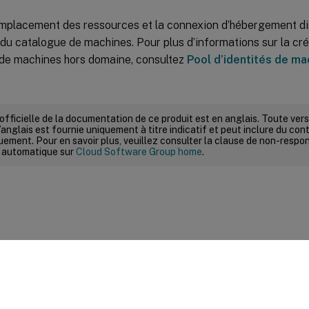
’emplacement des ressources et la connexion d’hébergement di
 du catalogue de machines. Pour plus d’informations sur la cré
s de machines hors domaine, consultez
Pool d’identités de m
 officielle de la documentation de ce produit est en anglais. Toute ve
’anglais est fournie uniquement à titre indicatif et peut inclure du con
ement. Pour en savoir plus, veuillez consulter la clause de non-respons
 automatique sur
Cloud Software Group home
.