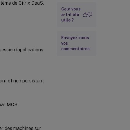
suivantes
stème de Citrix DaaS.
Cela vous
a-t-il été
utile ?
Envoyez-nous
vos
commentaires
session (applications
ant et non persistant
 par MCS
er des machines sur