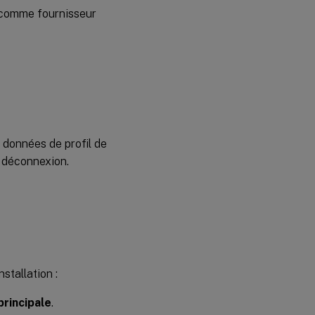
y comme fournisseur
 données de profil de
a déconnexion.
stallation :
rincipale
.