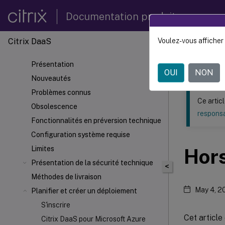
Documentation produit
Citrix DaaS
Voulez-vous afficher 
Ce contenu a 
Présentation
Citrix 
OUI
NON
Nouveautés
Problèmes connus
Ce artic
Obsolescence
responsa
Fonctionnalités en préversion technique
Configuration système requise
Limites
Hor
Présentation de la sécurité technique
<
Méthodes de livraison
May 4, 2
Planifier et créer un déploiement
S'inscrire
Cet article
Citrix DaaS pour Microsoft Azure