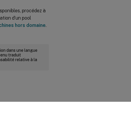
sponibles, procédez à
ation d’un pool
achines hors domaine
.
rsion dans une langue
tenu traduit
abilité relative à la