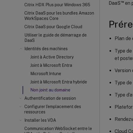
™
DaaS
en p
Citrix HDX
Plus pour Windows 365
Citrix DaaS pour les bundles Amazon
WorkSpaces Core
Prére
Citrix DaaS pour Google Cloud
Utiliser le guide de démarrage de
Plan de 
DaaS
Identités des machines
Type de 
Joint à Active Directory
et postes
Joint à Microsoft Entra
Version 
Microsoft Intune
Joint à Microsoft Entra hybride
Type de 
Non joint au domaine
Type d’a
Authentification de session
Platefor
Configurer l'emplacement des
ressources
Rendezvo
Installer les VDA
Communication WebSocket entre le
Cloud Co