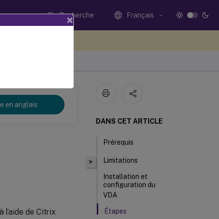
Recherche
Français
×
ez votre avis ici
re en anglais
DANS CET ARTICLE
Prérequis
Limitations
>
Installation et
configuration du
VDA
l’aide de Citrix
Étapes