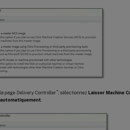
™
la page Delivery Controller
, sélectionnez
Laisser Machine Cr
e automatiquement
.