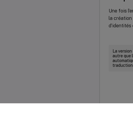
Une fois l
la création
d’identité
La version
autre que l
automatiqu
traduction