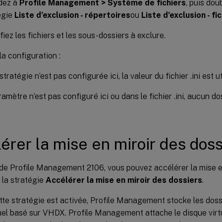
dez à
Profile Management > Système de fichiers
, puis dou
égie
Liste d’exclusion - répertoires
ou
Liste d’exclusion - fi
iez les fichiers et les sous-dossiers à exclure.
la configuration :
stratégie n’est pas configurée ici, la valeur du fichier .ini est ut
ramètre n’est pas configuré ici ou dans le fichier .ini, aucun do
érer la mise en miroir des doss
de Profile Management 2106, vous pouvez accélérer la mise en
 la stratégie
Accélérer la mise en miroir des dossiers
.
te stratégie est activée, Profile Management stocke les dossi
uel basé sur VHDX. Profile Management attache le disque virt