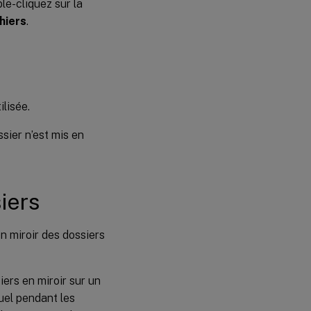
ble-cliquez sur la
chiers
.
ilisée.
ssier n’est mis en
iers
 miroir des dossiers
ers en miroir sur un
uel pendant les