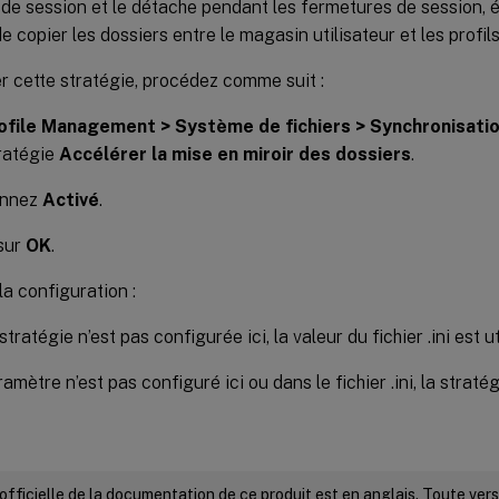
de session et le détache pendant les fermetures de session, él
e copier les dossiers entre le magasin utilisateur et les profil
r cette stratégie, procédez comme suit :
ofile Management > Système de fichiers > Synchronisati
tratégie
Accélérer la mise en miroir des dossiers
.
onnez
Activé
.
sur
OK
.
la configuration :
stratégie n’est pas configurée ici, la valeur du fichier .ini est ut
amètre n’est pas configuré ici ou dans le fichier .ini, la straté
 officielle de la documentation de ce produit est en anglais. Toute ve