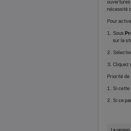
ouvertures 
nécessité d
Pour active
Sous
Pr
sur la s
Sélecti
Cliquez 
Priorité de 
Si cette 
Si ce par
La version