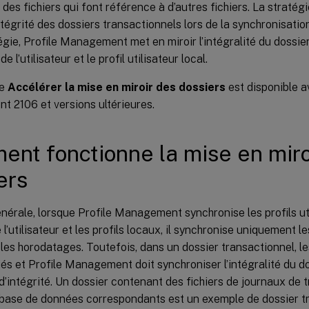
e des fichiers qui font référence à d’autres fichiers. La stratég
intégrité des dossiers transactionnels lors de la synchronisatio
égie, Profile Management met en miroir l’intégralité du dossie
e l’utilisateur et le profil utilisateur local.
ie
Accélérer la mise en miroir des dossiers
est disponible a
 2106 et versions ultérieures.
nt fonctionne la mise en miro
ers
nérale, lorsque Profile Management synchronise les profils uti
l’utilisateur et les profils locaux, il synchronise uniquement le
es horodatages. Toutefois, dans un dossier transactionnel, les 
és et Profile Management doit synchroniser l’intégralité du do
’intégrité. Un dossier contenant des fichiers de journaux de t
e base de données correspondants est un exemple de dossier t