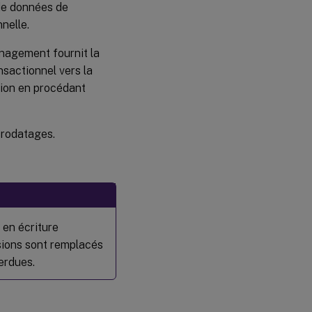
 de données de
nelle.
anagement fournit la
nsactionnel vers la
tion en procédant
orodatages.
 en écriture
ssions sont remplacés
perdues.