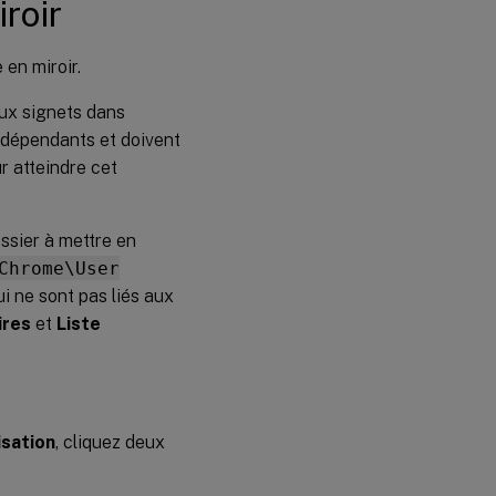
roir
 en miroir.
aux signets dans
rdépendants et doivent
r atteindre cet
ssier à mettre en
Chrome\User
i ne sont pas liés aux
ires
et
Liste
isation
, cliquez deux