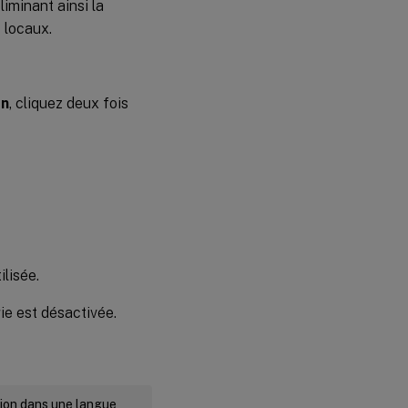
iminant ainsi la
s locaux.
on
, cliquez deux fois
ilisée.
gie est désactivée.
rsion dans une langue