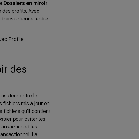
ie
Dossiers en miroir
mettre en
miroir
n des profils. Avec
r transactionnel entre
Accélérer
la mise en
miroir des
dossiers
vec Profile
ir des
lisateur entre le
s fichiers mis à jour en
fichiers qu’il contient
ssier pour éviter les
ransaction et les
ransactionnel. La