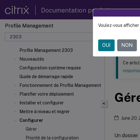
Documentation produit
Profile Management
Voulez-vous afficher 
Ce contenu a 
2303
Profil
OUI
NON
Profile Management 2303
Nouveautés
Ce artic
Configuration système requise
responsa
Guide de démarrage rapide
Fonctionnement de Profile Management
Gére
Planifier votre déploiement
Installer et configurer
<
Mettre à niveau et migrer
June 20,
Configurer
Gérer
Un dossier 
Priorité de la configuration