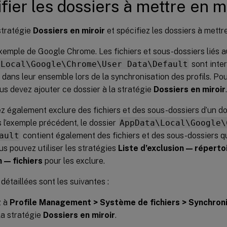
fier les dossiers à mettre en mi
stratégie
Dossiers en miroir
et spécifiez les dossiers à mettre
xemple de Google Chrome. Les fichiers et sous-dossiers liés 
\Local\Google\Chrome\User Data\Default
sont inte
s dans leur ensemble lors de la synchronisation des profils. Pou
ous devez ajouter ce dossier à la stratégie
Dossiers en miroir
.
 également exclure des fichiers et des sous-dossiers d’un do
s l’exemple précédent, le dossier
AppData\Local\Google\
ault
contient également des fichiers et des sous-dossiers qu
us pouvez utiliser les stratégies
Liste d’exclusion — réperto
n — fichiers
pour les exclure.
détaillées sont les suivantes :
z à
Profile Management > Système de fichiers > Synchron
 la stratégie
Dossiers en miroir
.