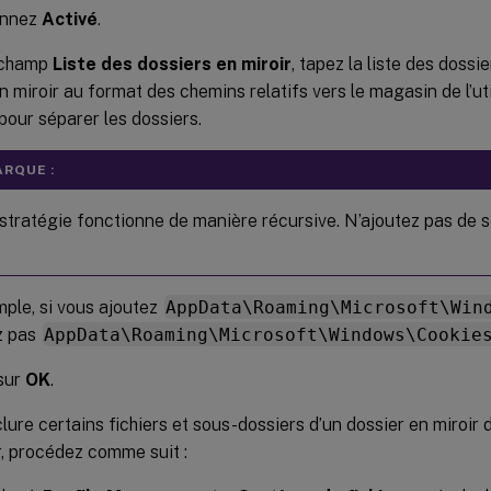
onnez
Activé
.
 champ
Liste des dossiers en miroir
, tapez la liste des doss
n miroir au format des chemins relatifs vers le magasin de l’ut
pour séparer les dossiers.
RQUE :
stratégie fonctionne de manière récursive. N’ajoutez pas de s
ple, si vous ajoutez
AppData\Roaming\Microsoft\Win
z pas
AppData\Roaming\Microsoft\Windows\Cookie
sur
OK
.
lure certains fichiers et sous-dossiers d’un dossier en miroir
r, procédez comme suit :