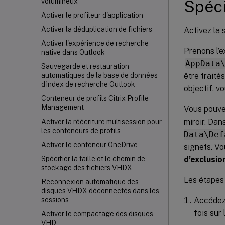
Spéci
volumineux
Activer le profileur d'application
Activer la déduplication de fichiers
Activez la 
Activer l'expérience de recherche
Prenons l’e
native dans Outlook
AppData
Sauvegarde et restauration
être traité
automatiques de la base de données
d'index de recherche Outlook
objectif, v
Conteneur de profils Citrix Profile
Management
Vous pouvez
miroir. Dan
Activer la réécriture multisession pour
les conteneurs de profils
Data\Def
Activer le conteneur OneDrive
signets. Vo
d’exclusio
Spécifier la taille et le chemin de
stockage des fichiers VHDX
Les étapes 
Reconnexion automatique des
disques VHDX déconnectés dans les
Accéde
sessions
fois sur
Activer le compactage des disques
VHD