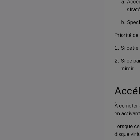
Accé
strat
Spécif
Priorité de 
Si cette 
Si ce pa
miroir.
Accél
À compter 
en activant
Lorsque cet
disque virt