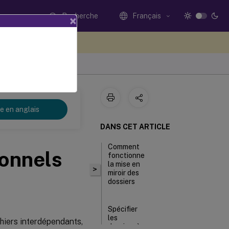
Recherche
Français
×
ez votre avis ici
re en anglais
DANS CET ARTICLE
Comment
ionnels
fonctionne
la mise en
>
miroir des
dossiers
Spécifier
les
chiers interdépendants,
dossiers à