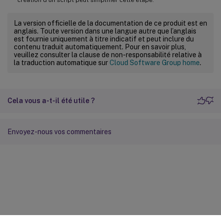
La version officielle de la documentation de ce produit est en
anglais. Toute version dans une langue autre que l’anglais
est fournie uniquement à titre indicatif et peut inclure du
contenu traduit automatiquement. Pour en savoir plus,
veuillez consulter la clause de non-responsabilité relative à
la traduction automatique sur
Cloud Software Group home
.
Cela vous a-t-il été utile ?
Envoyez-nous vos commentaires