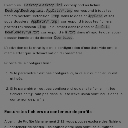
Exemples :
Desktop\Desktop.ini
correspond au fichier
Desktop\Desktop.ini
.
AppData\*.tmp
correspond à tous les
fichiers portant l’extension
.tmp
dans le dossier
AppData
et ses
sous-dossiers.
AppData\*.tmp|
correspond à tous les fichiers
portant l’extension
.tmp
uniquement dans le dossier
AppData
.
Downloads\*\a.txt
correspond à
a.txt
dans n’importe quel sous-
dossier immédiat du dossier
Downloads
.
L’activation de la stratégie et la configuration d’une liste vide ont le
même effet que la désactivation du paramètre.
Priorité de la configuration :
Si le paramètre n’est pas configuré ici, la valeur du fichier .ini est
utilisée.
Si le paramètre n’est pas configuré ici ou dans le fichier .ini, les
fichiers ne figurant pas dans la liste d’exclusion sont inclus dans le
conteneur de profils.
Exclure les fichiers du conteneur de profils
À partir de Profile Management 2112, vous pouvez exclure des fichiers
du conteneur de profils. Les étapes détaillées sont les suivantes.