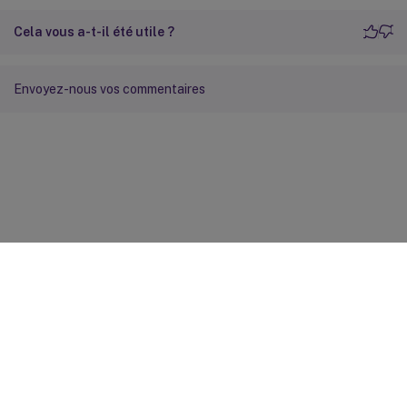
Cela vous a-t-il été utile ?
Envoyez-nous vos commentaires
Commentaires sur le site
Vos préférences de confidentialité
Confidentialité et
conditions légales
Préférences de cookies
docs.cloud.com
© 1999-
2026
Cloud Software Group, Inc. All rights reserved.