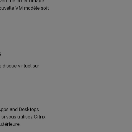
avant de créer l’image
nouvelle VM modèle soit
s
e disque virtuel sur
l Apps and Desktops
i vous utilisez Citrix
ltérieure.