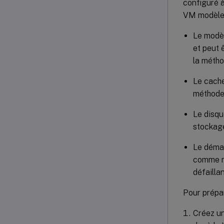
configuré à
VM modèle, 
Le modèl
et peut 
la métho
Le cache
méthod
Le disqu
stockag
Le démar
comme mo
défailla
Pour prépa
Créez un