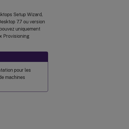
esktops Setup Wizard,
nDesktop 7.7 ou version
us pouvez uniquement
ix Provisioning
tation pour les
 de machines