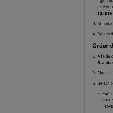
égalemen
de disqu
équipée 
Redémarr
Converti
Créer 
À l’aide
Standa
Choisiss
Sélectio
Exécu
pour 
Provi