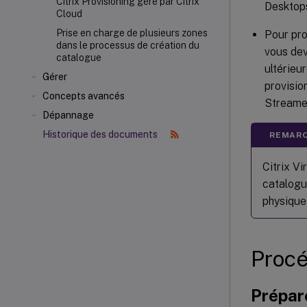
Citrix Provisioning géré par Citrix
Desktops
Cloud
Prise en charge de plusieurs zones
Pour pro
dans le processus de création du
vous dev
catalogue
ultérieu
Gérer
provisio
Concepts avancés
Streame
Dépannage
Historique des documents
REMARQ
Citrix Vi
catalogu
physique
Procé
Prépare