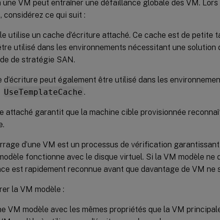
 une VM peut entraîner une défaillance globale des VM. Lors 
considérez ce qui suit :
e utilise un cache d’écriture attaché. Ce cache est de petite ta
être utilisé dans les environnements nécessitant une solutio
de de stratégie SAN.
 d’écriture peut également être utilisé dans les environnemen
e
UseTemplateCache
.
e attaché garantit que la machine cible provisionnée reconnaît
e.
rage d’une VM est un processus de vérification garantissant 
dèle fonctionne avec le disque virtuel. Si la VM modèle ne d
nce est rapidement reconnue avant que davantage de VM ne s
rer la VM modèle :
e VM modèle avec les mêmes propriétés que la VM principale