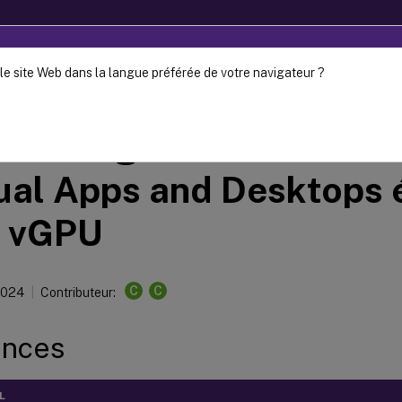
le site Web dans la langue préférée de votre navigateur ?
Provisioning
Citrix Provisioning 2106
isioning de machines Ci
ual Apps and Desktops 
n vGPU
C
C
2024
Contributeur:
ences
L