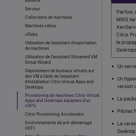
Batterie
Serveur
Parfois,
Collections de machines
M60) tan
Machines cibles
XenServe
Citrix P
vDisks
le propag
Utilisation de l'assistant d'exportation
de machines
Desktops
Utilisation de l'assistant Streamed VM
Setup Wizard
Un serve
Déploiement de bureaux virtuels sur
des VM à l'aide de l'assistant
Un hyper
d'installation Citrix Virtual Apps and
version u
Desktops
Provisioning de machines Citrix Virtual
Le pack
Apps and Desktops équipées d'un
vGPU
Pilotes 
Citrix Provisioning Accelerator
Environnements de pré-démarrage
La versi
UEFI
Desktop 