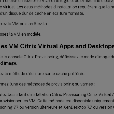
t choisir d’installer le VDA et le logiciel de la machine cible 
e virtuel. Les deux méthodes d’installation requièrent que la 
d’un disque dur de cache en écriture formaté.
ez la VM puis arrêtez-la.
ssez la VM en modèle.
des VM Citrix Virtual Apps and Desktop
 de la console Citrix Provisioning, définissez le mode d’image d
rd Image
.
ez la méthode d’écriture sur le cache préférée.
nnez l’une des méthodes de provisioning suivantes :
tez l’assistant d’installation Citrix Provisioning Citrix Virtua
provisionner les VM. Cette méthode est disponible uniquement s
sioning 7.7 ou version ultérieure et XenDesktop 7.7 ou version u