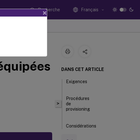
Recherche
Français
×
trix
équipées
DANS CET ARTICLE
Exigences
Procédures
>
de
provisioning
Considérations
relatives au
cloud dans