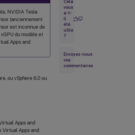
Cela
Citrix
Provisioning et
vous
ple, NVIDIA Tesla
Citrix Virtual
a-t-
Apps and
il
rvisor (anciennement
Desktops
été
isor est inconnue de
utile
re vGPU du modèle et
?
irtual Apps and
Envoyez-nous
vos
.
commentaires
ure, ou vSphere 6.0 ou
 Virtual Apps and
ix Virtual Apps and