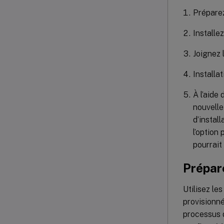
Préparez
Installe
Joignez 
Installa
À l’aide
nouvelle
d’instal
l’option
pourrait
Prépar
Utilisez le
provisionné
processus d