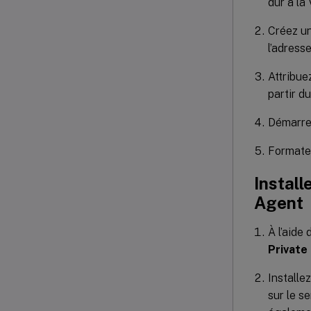
dur à la
Créez un
l’adress
Attribue
partir du
Démarre
Formatez
Install
Agent
À l’aide
Private
Installe
sur le s