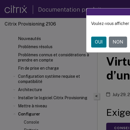
Documentation produit
Citrix Provisioning 2106
Voulez-vous afficher 
Citrix 
Nouveautés
OUI
NON
Prov
Problèmes résolus
Problèmes connus et considérations à
Virt
prendre en compte
Fin de prise en charge
d’u
Configuration système requise et
compatibilité
Architecture
July 29, 
<
Installer le logiciel Citrix Provisioning
Mettre à niveau
Exig
Configurer
Console
CONSEI