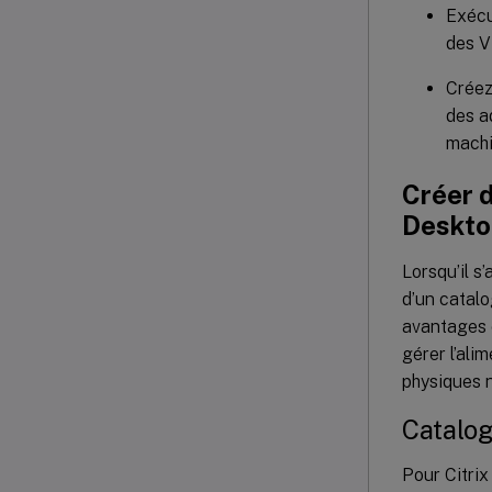
Exécu
des 
Créez
des a
machi
Créer 
Deskto
Lorsqu’il s
d’un catalo
avantages e
gérer l’ali
physiques n
Catalog
Pour Citrix