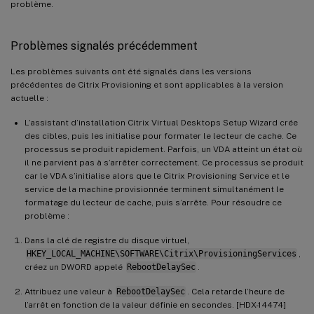
problème.
Problèmes signalés précédemment
Les problèmes suivants ont été signalés dans les versions
précédentes de Citrix Provisioning et sont applicables à la version
actuelle :
L’assistant d’installation Citrix Virtual Desktops Setup Wizard crée
des cibles, puis les initialise pour formater le lecteur de cache. Ce
processus se produit rapidement. Parfois, un VDA atteint un état où
il ne parvient pas à s’arrêter correctement. Ce processus se produit
car le VDA s’initialise alors que le Citrix Provisioning Service et le
service de la machine provisionnée terminent simultanément le
formatage du lecteur de cache, puis s’arrête. Pour résoudre ce
problème :
Dans la clé de registre du disque virtuel,
HKEY_LOCAL_MACHINE\SOFTWARE\Citrix\ProvisioningServices
,
créez un DWORD appelé
RebootDelaySec
.
Attribuez une valeur à
RebootDelaySec
. Cela retarde l’heure de
l’arrêt en fonction de la valeur définie en secondes. [HDX-14474]