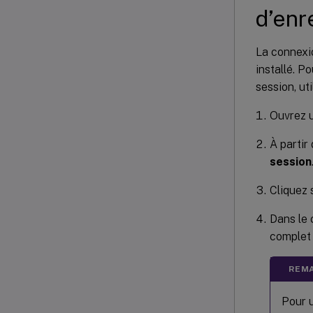
d’enr
La connexi
installé. P
session, uti
Ouvrez u
À parti
session
Cliquez 
Dans le
complet 
REMA
Pour u