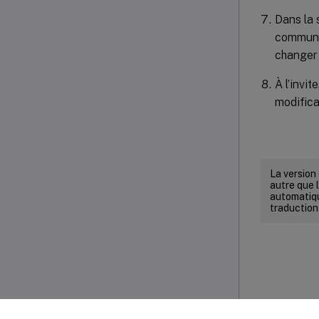
Dans la 
communic
changer 
À l’invi
modifica
La version
autre que l
automatiqu
traduction