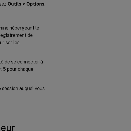
ssez
Outils > Options
.
chine hébergeant le
nregistrement de
uriser les
té de se connecter à
et 5 pour chaque
e session auquel vous
veur