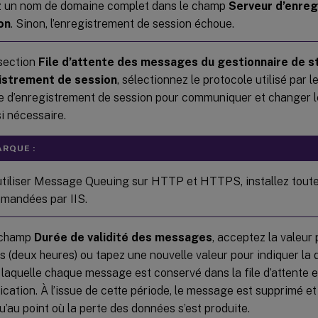
z un nom de domaine complet dans le champ
Serveur d’enre
on
. Sinon, l’enregistrement de session échoue.
section
File d’attente des messages du gestionnaire de 
istrement de session
, sélectionnez le protocole utilisé par 
 d’enregistrement de session pour communiquer et changer l
si nécessaire.
RQUE :
utiliser Message Queuing sur HTTP et HTTPS, installez toutes
mandées par IIS.
 champ
Durée de validité des messages
, acceptez la valeur
 (deux heures) ou tapez une nouvelle valeur pour indiquer la
laquelle chaque message est conservé dans la file d’attente 
ation. À l’issue de cette période, le message est supprimé et le
u’au point où la perte des données s’est produite.