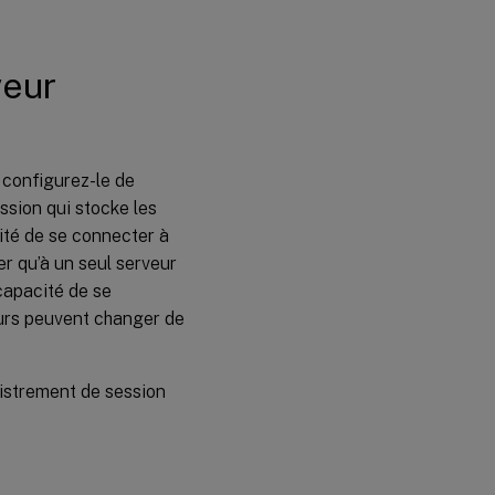
connexion de
l’agent
d’enregistrement
de session au
veur
serveur
d’enregistrement
de session
 configurez-le de
ssion qui stocke les
ité de se connecter à
r qu’à un seul serveur
 capacité de se
eurs peuvent changer de
gistrement de session