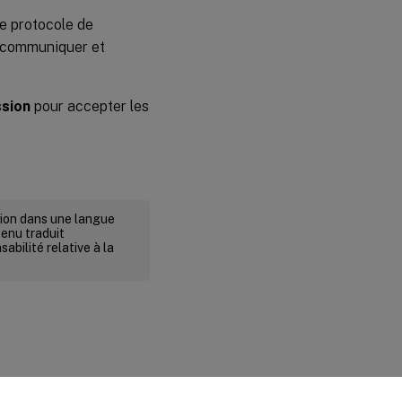
le protocole de
r communiquer et
ssion
pour accepter les
rsion dans une langue
tenu traduit
abilité relative à la