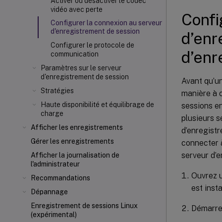
Activer ou désactiver le codec
vidéo avec perte
Confi
Configurer la connexion au serveur
d'enregistrement de session
d’enr
Configurer le protocole de
d’enr
communication
Paramètres sur le serveur
d'enregistrement de session
Avant qu’un
Stratégies
manière à c
Haute disponibilité et équilibrage de
sessions en
charge
plusieurs s
Afficher les enregistrements
d’enregistr
Gérer les enregistrements
connecter à
serveur d’e
Afficher la journalisation de
l'administrateur
Ouvrez u
Recommandations
est insta
Dépannage
Enregistrement de sessions Linux
Démarrez
(expérimental)