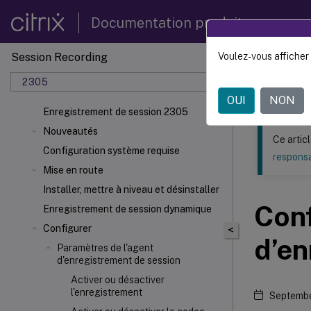
Documentation produit
Session Recording
Voulez-vous afficher 
Ce contenu a 
2305
Enregi
OUI
NON
Enregistrement de session 2305
Nouveautés
Ce artic
Configuration système requise
responsa
Mise en route
Installer, mettre à niveau et désinstaller
Conf
Enregistrement de session dynamique
Configurer
<
d’en
Paramètres de l'agent
d'enregistrement de session
Activer ou désactiver
l'enregistrement
Septembe