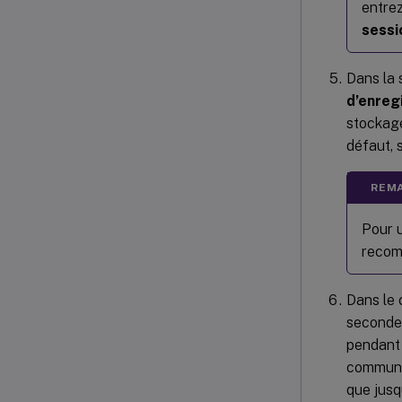
entre
sessi
Dans la 
d’enreg
stockage
défaut, 
REMA
Pour 
recom
Dans le
secondes
pendant 
communic
que jusq