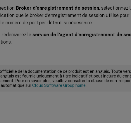
section
Broker d’enregistrement de session
, sélectionnez 
ation que le broker d’enregistrement de session utilise pou
le numéro de port par défaut, si nécessaire.
te, redémarrez le
service de l’agent d’enregistrement de se
tions.
 officielle de la documentation de ce produit est en anglais. Toute ve
’anglais est fournie uniquement à titre indicatif et peut inclure du con
ement. Pour en savoir plus, veuillez consulter la clause de non-respons
 automatique sur
Cloud Software Group home
.