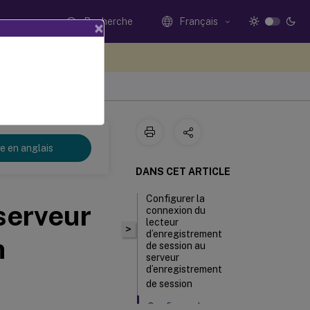
Recherche
Français
×
ez votre avis ici
re en anglais
DANS CET ARTICLE
Configurer la
serveur
connexion du
lecteur
>
d’enregistrement
n
de session au
serveur
d’enregistrement
de session
Configurer la