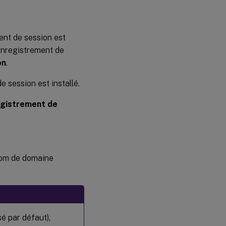
ent de session est
’enregistrement de
on
.
e session est installé.
egistrement de
 nom de domaine
é par défaut),