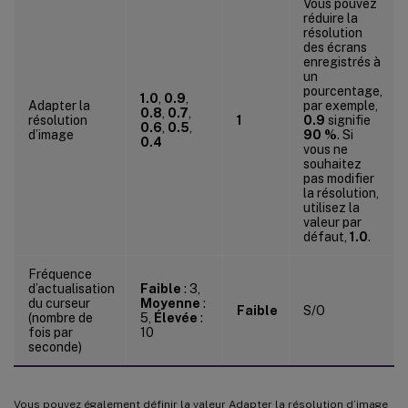
Vous pouvez
réduire la
résolution
des écrans
enregistrés à
un
pourcentage,
1.0
,
0.9
,
Adapter la
par exemple,
0.8
,
0.7
,
résolution
1
0.9
signifie
0.6
,
0.5
,
d’image
90 %
. Si
0.4
vous ne
souhaitez
pas modifier
la résolution,
utilisez la
valeur par
défaut,
1.0
.
Fréquence
d’actualisation
Faible
: 3,
du curseur
Moyenne
:
Faible
S/O
(nombre de
5,
Élevée
:
fois par
10
seconde)
Vous pouvez également définir la valeur Adapter la résolution d’image