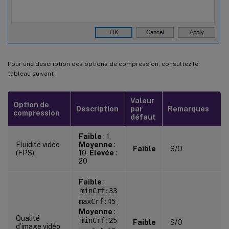
Pour une description des options de compression, consultez le
tableau suivant :
Valeur
Option de
Description
par
Remarques
compression
défaut
Faible
: 1,
Fluidité vidéo
Moyenne
:
Faible
S/O
(FPS)
10,
Élevée
:
20
Faible
:
minCrf:33
maxCrf:45
,
Moyenne
:
Qualité
minCrf:25
Faible
S/O
d’image vidéo