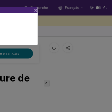
Recherche
Français
×
ez votre avis ici
re en anglais
ture de
>