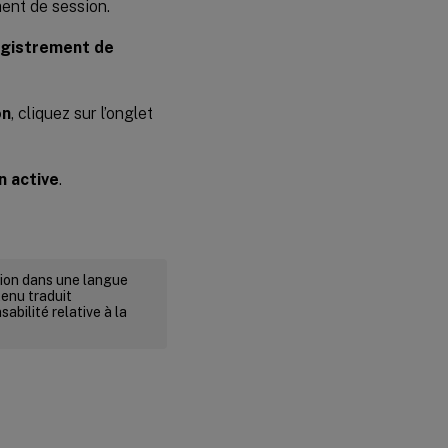
ment de session.
egistrement de
on
, cliquez sur l’onglet
n active
.
rsion dans une langue
tenu traduit
abilité relative à la