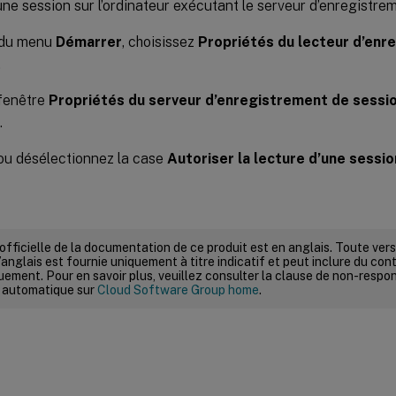
ne session sur l’ordinateur exécutant le serveur d’enregistre
r du menu
Démarrer
, choisissez
Propriétés du lecteur d’enr
.
 fenêtre
Propriétés du serveur d’enregistrement de sessi
.
ou désélectionnez la case
Autoriser la lecture d’une sessio
 officielle de la documentation de ce produit est en anglais. Toute ve
’anglais est fournie uniquement à titre indicatif et peut inclure du con
ement. Pour en savoir plus, veuillez consulter la clause de non-respons
 automatique sur
Cloud Software Group home
.