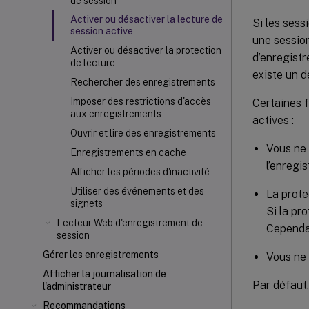
de session
Activer ou désactiver la lecture de
Si les sess
session active
une sessio
Activer ou désactiver la protection
d’enregistr
de lecture
existe un d
Rechercher des enregistrements
Imposer des restrictions d'accès
Certaines f
aux enregistrements
actives :
Ouvrir et lire des enregistrements
Vous ne 
Enregistrements en cache
l’enregi
Afficher les périodes d'inactivité
Utiliser des événements et des
La prote
signets
Si la pr
Lecteur Web d'enregistrement de
Cependan
session
Gérer les enregistrements
Vous ne 
Afficher la journalisation de
Par défaut,
l'administrateur
Recommandations