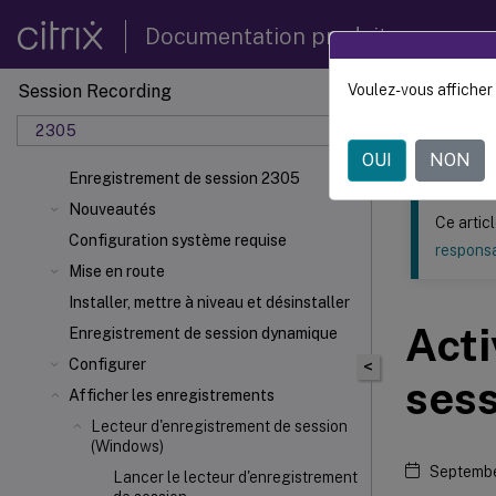
Documentation produit
Session Recording
Voulez-vous afficher 
Ce contenu a 
2305
Enregi
OUI
NON
Enregistrement de session 2305
Nouveautés
Ce artic
Configuration système requise
responsa
Mise en route
Installer, mettre à niveau et désinstaller
Acti
Enregistrement de session dynamique
Configurer
<
sess
Afficher les enregistrements
Lecteur d'enregistrement de session
(Windows)
Septembe
Lancer le lecteur d'enregistrement