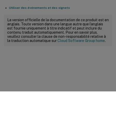
Utiliser des événements et des signets
La version officielle de la documentation de ce produit est en
anglais. Toute version dans une langue autre que l’anglais
est fournie uniquement à titre indicatif et peut inclure du
contenu traduit automatiquement. Pour en savoir plus,
veuillez consulter la clause de non-responsabilité relative à
la traduction automatique sur
Cloud Software Group home
.