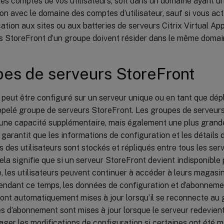
es comptes de vos utilisateurs, soit dans un domaine ayant un
on avec le domaine des comptes d’utilisateur, sauf si vous act
ication aux sites ou aux batteries de serveurs Citrix Virtual A
rs StoreFront d’un groupe doivent résider dans le même domai
es de serveurs StoreFront
peut être configuré sur un serveur unique ou en tant que dép
ppelé groupe de serveurs StoreFront. Les groupes de serveurs
une capacité supplémentaire, mais également une plus grande 
garantit que les informations de configuration et les détail
s des utilisateurs sont stockés et répliqués entre tous les se
ela signifie que si un serveur StoreFront devient indisponible
 les utilisateurs peuvent continuer à accéder à leurs magasin
Pendant ce temps, les données de configuration et d’abonneme
sont automatiquement mises à jour lorsqu’il se reconnecte au 
 d’abonnement sont mises à jour lorsque le serveur redevient
ger les modifications de configuration si certaines ont été 