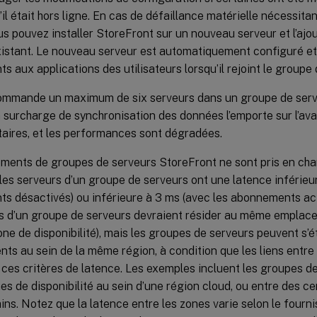
il était hors ligne. En cas de défaillance matérielle nécessit
us pouvez installer StoreFront sur un nouveau serveur et l’ajo
istant. Le nouveau serveur est automatiquement configuré et 
 aux applications des utilisateurs lorsqu’il rejoint le groupe 
mmande un maximum de six serveurs dans un groupe de serve
a surcharge de synchronisation des données l’emporte sur l’a
aires, et les performances sont dégradées.
ements de groupes de serveurs StoreFront ne sont pris en cha
 les serveurs d’un groupe de serveurs ont une latence inférieu
s désactivés) ou inférieure à 3 ms (avec les abonnements act
rs d’un groupe de serveurs devraient résider au même emplac
ne de disponibilité), mais les groupes de serveurs peuvent s’é
s au sein de la même région, à condition que les liens entre
ces critères de latence. Les exemples incluent les groupes d
es de disponibilité au sein d’une région cloud, ou entre des 
ins. Notez que la latence entre les zones varie selon le fourni