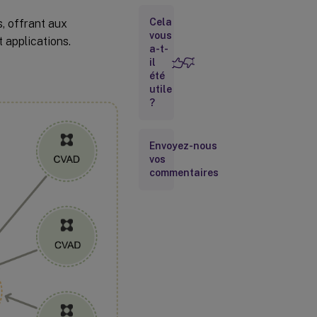
Équilibrage
Cela
, offrant aux
de charge
vous
t applications.
a-t-
Citrix
il
Gateway
été
pour
utile
l’accès à
?
distance
Envoyez-nous
Équilibreur
vos
de charge
de serveur
commentaires
global
Accès
utilisateur