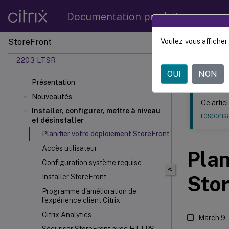
Documentation produit
StoreFront
Voulez-vous afficher 
Ce contenu a 
2203 LTSR
StoreF
OUI
NON
Présentation
Nouveautés
Ce artic
Installer, configurer, mettre à niveau
responsa
et désinstaller
Planifier votre déploiement StoreFront
Accès utilisateur
Plan
Configuration système requise
<
Sto
Installer StoreFront
Programme d'amélioration de
l'expérience client Citrix
Citrix Analytics
March 9,