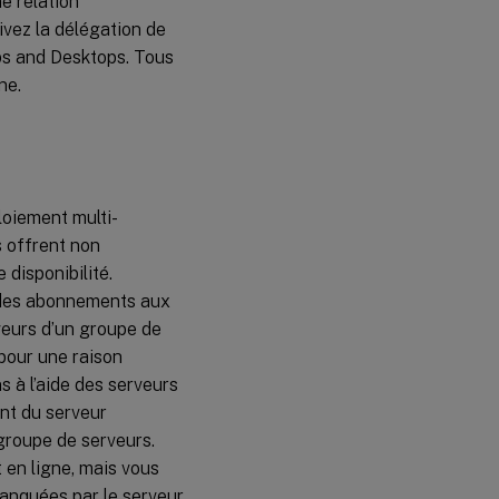
e relation
ivez la délégation de
pps and Desktops. Tous
ne.
loiement multi-
 offrent non
disponibilité.
s des abonnements aux
rveurs d’un groupe de
 pour une raison
s à l’aide des serveurs
nt du serveur
groupe de serveurs.
 en ligne, mais vous
manquées par le serveur