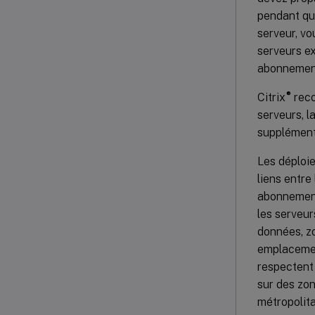
pendant qu’
serveur, vo
serveurs ex
abonnements
®
Citrix
reco
serveurs, l
supplément
Les déploi
liens entre
abonnement
les serveu
données, zo
emplacement
respectent 
sur des zon
métropolita