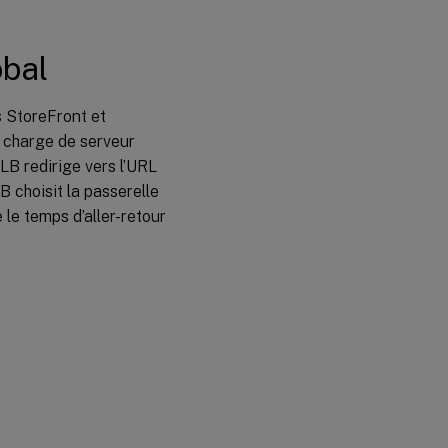
obal
s StoreFront et
e charge de serveur
LB redirige vers l’URL
 choisit la passerelle
 le temps d’aller-retour