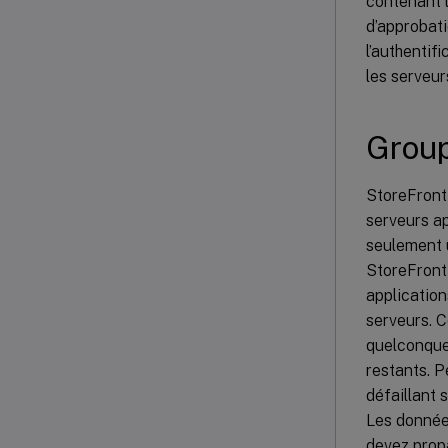
contenant l
d’approbati
l’authentif
les serveu
Group
StoreFront 
serveurs a
seulement 
StoreFront 
application
serveurs. C
quelconque,
restants. 
défaillant 
Les données
devez propa