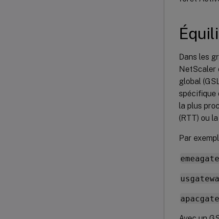
Équil
Dans les g
NetScaler d
global (GS
spécifique 
la plus pro
(RTT) ou la
Par exemple
emeagat
usgatew
apacgat
Avec un GS