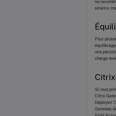
ne recomma
sinistre, m
Équil
Pour plusi
équilibrage
une persist
charge ave
Citri
Si vous pré
Citrix Gate
Déployez Ci
Gateway de
forêt Activ