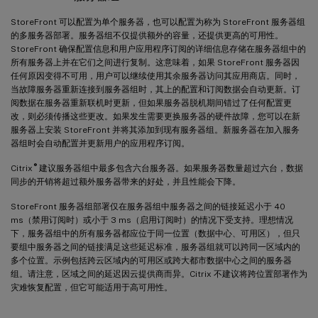
StoreFront 可以配置为单个服务器，也可以配置为称为 StoreFront 服务器组
的多服务器部署。服务器组不仅提供额外的容量，还提供更高的可用性。
StoreFront 确保配置信息和用户应用程序订阅的详细信息存储在服务器组中的
所有服务器上并在它们之间进行复制。这意味着，如果 StoreFront 服务器因
任何原因变得不可用，用户可以继续使用其余服务器访问其应用商店。同时，
当故障服务器重新连接到服务器组时，其上的配置和订阅数据会自动更新。订
阅数据在服务器重新联机时更新，但如果服务器脱机期间错过了任何配置更
改，则必须传播这些更改。如果发生需要更换服务器的硬件故障，您可以在新
服务器上安装 StoreFront 并将其添加到现有服务器组。新服务器在加入服务
器组时会自动配置并更新用户的应用程序订阅。
®
Citrix
建议服务器组中最多包含六台服务器。如果服务器数量超过六台，数据
同步的开销将超过额外服务器带来的好处，并且性能会下降。
StoreFront 服务器组部署仅在服务器组中服务器之间的链接延迟小于 40
ms（禁用订阅时）或小于 3 ms（启用订阅时）的情况下受支持。理想情况
下，服务器组中的所有服务器都应位于同一位置（数据中心、可用区），但只
要组中服务器之间的链接满足这些延迟标准，服务器组就可以跨同一区域内的
多个位置。示例包括跨云区域内的可用区或跨大都市数据中心之间的服务器
组。请注意，区域之间的延迟因云提供商而异。Citrix 不建议将跨位置部署作为
灾难恢复配置，但它可能适用于高可用性。