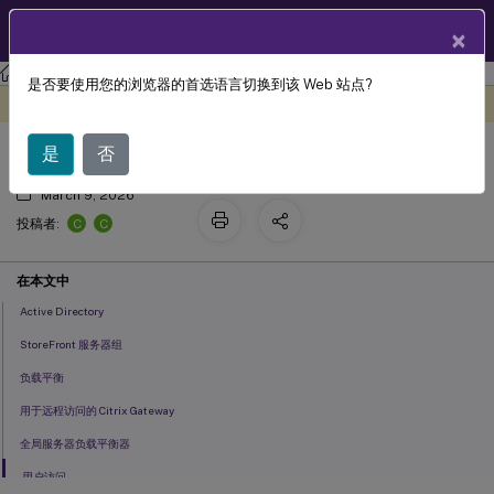
ZH
产品文档
×
StoreFront
StoreFront
2203
是否要使用您的浏览器的首选语言切换到该 Web 站点?
规划 StoreFront 部署
此内容已经过机器动态翻译。
在此处提供反馈
是
否
March 9, 2026
C
C
投稿者:
在本文中
Active Directory
StoreFront 服务器组
负载平衡
用于远程访问的 Citrix Gateway
全局服务器负载平衡器
用户访问