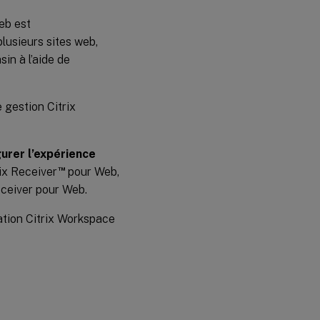
eb est
lusieurs sites web,
in à l’aide de
 gestion Citrix
urer l’expérience
™
rix Receiver
pour Web,
Receiver pour Web.
cation Citrix Workspace