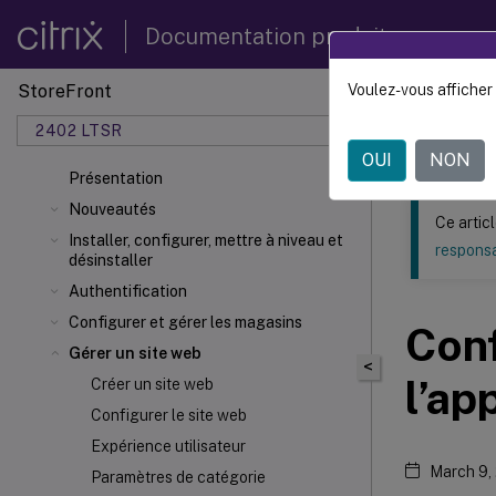
Documentation produit
StoreFront
Voulez-vous afficher 
Ce contenu a 
2402 LTSR
StoreF
OUI
NON
Présentation
Nouveautés
Ce artic
Installer, configurer, mettre à niveau et
responsa
désinstaller
Authentification
Configurer et gérer les magasins
Conf
Gérer un site web
<
l’ap
Créer un site web
Configurer le site web
Expérience utilisateur
March 9,
Paramètres de catégorie