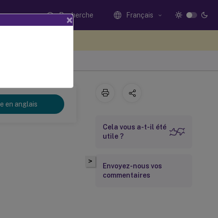
Recherche
Français
×
ez votre avis ici
re en anglais
Cela vous a-t-il été
utile ?
>
Envoyez-nous vos
commentaires