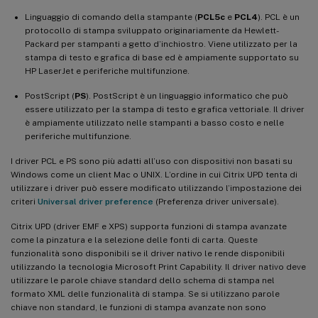
Linguaggio di comando della stampante (
PCL5c
e
PCL4
). PCL è un
protocollo di stampa sviluppato originariamente da Hewlett-
Packard per stampanti a getto d’inchiostro. Viene utilizzato per la
stampa di testo e grafica di base ed è ampiamente supportato su
HP LaserJet e periferiche multifunzione.
PostScript (
PS
). PostScript è un linguaggio informatico che può
essere utilizzato per la stampa di testo e grafica vettoriale. Il driver
è ampiamente utilizzato nelle stampanti a basso costo e nelle
periferiche multifunzione.
I driver PCL e PS sono più adatti all’uso con dispositivi non basati su
Windows come un client Mac o UNIX. L’ordine in cui Citrix UPD tenta di
utilizzare i driver può essere modificato utilizzando l’impostazione dei
criteri
Universal driver preference
(Preferenza driver universale).
Citrix UPD (driver EMF e XPS) supporta funzioni di stampa avanzate
come la pinzatura e la selezione delle fonti di carta. Queste
funzionalità sono disponibili se il driver nativo le rende disponibili
utilizzando la tecnologia Microsoft Print Capability. Il driver nativo deve
utilizzare le parole chiave standard dello schema di stampa nel
formato XML delle funzionalità di stampa. Se si utilizzano parole
chiave non standard, le funzioni di stampa avanzate non sono