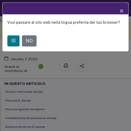
Documentazio
IT
×
ne dei prodotti
Citrix Virtual Apps and Desktops 7 2308
Vuoi passare al sito web nella lingua preferita del tuo browser?
Stampa
Questo contenuto è stato
Metti qui i tuoi commenti
tradotto dinamicamente
con traduzione automatica.
SÌ
NO
January 7, 2022
C
Grazie al
contributo di:
IN QUESTO ARTICOLO
Nozioni relative alla stampa
Processo di stampa
Provisioning della stampante
Instradamento del processo di stampa
Gestione dei driver di stampa