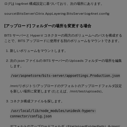
ログは log4net 構成設定に基づいており、次の場所にあります。
source\BitsServer\Citrix.AppLayering.BitsServer\log4net.config
[アップロード] フォルダーの場所を変更する場合
BITS サーバーと Hyper-V コネクターの両方のボリュームへのパスを構成する
ことで、BITS アップロードに使用する別のボリュームをマウントできます。
新しいボリュームをマウントします。
次の json ファイルの BITS サーバーの Uploads フォルダーの場所を編集
します。
/var/aspnetcore/bits-server/appsettings.Production.json
/mnt/リポジトリ/アップロードのデフォルトのアップロードフォルダ設定
を新しい場所に変更します (たとえば、/mnt/test/uploads)。
コネクタ構成ファイルを探します。
/usr/local/lib/node_modules/unidesk-hyperv-
connector/config.json
デフォルトのアップロードフォルダ（FileUploadFolderPath）を/mnt/