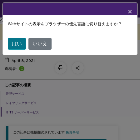
製品ドキュメン
JA
×
ト
Citrix App Layering
アプリケーションレイヤリング
Webサイトの表示をブラウザーの優先言語に切り替えますか ?
App Layering サービス
このコンテンツは動的に機械
フィードバックを提供する
翻訳されています。
はい
いいえ
April 8, 2021
C
寄稿者:
この記事の概要
管理サービス
レイヤリングサービス
BITS サーバーサービス
この記事は機械翻訳されています.
免責事項