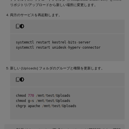
リポジトリ/アップロードから新しい場所に変更します。
両方のサービスを再起動します。
systemctl restart kestrel
-
bits
-
server

systemctl restart unidesk
-
hyperv
-
connector

新しい [Uploads] フォルダのグループと権限を更新します。
chmod 
770
/
mnt
/
test
/
Uploads

chmod g
+
s 
/
mnt
/
test
/
Uploads

chgrp apache 
/
mnt
/
test
/
Uploads
