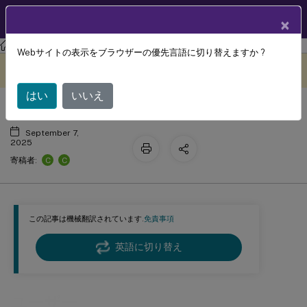
製品ドキュメン
JA
×
ト
Citrix App Layering
アプリケーションレイヤリング
Webサイトの表示をブラウザーの優先言語に切り替えますか ?
ユーザー
このコンテンツは動的に機械
フィードバックを提供する
翻訳されています。
はい
いいえ
September 7,
2025
C
C
寄稿者:
この記事は機械翻訳されています.
免責事項
英語に切り替え
ユーザー