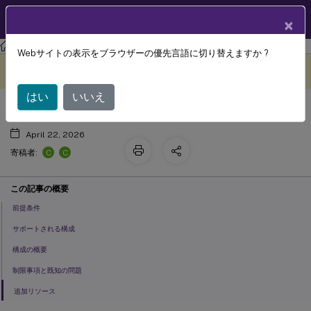
製品ドキュメン
JA
×
ト
Windows 365 向け Citrix 統合
Webサイトの表示をブラウザーの優先言語に切り替えますか ?
®
Windows 365向けCitrix
統合
このコンテンツは動的に機械
フィードバックを提供する
翻訳されています。
はい
いいえ
April 22, 2026
C
C
寄稿者:
この記事の概要
前提条件
サポートされる構成
構成の概要
制限事項と既知の問題
追加リソース