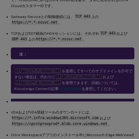
CloudカスタマーIDです。
Gateway Serviceとの制御接続には、
TCP 443
上の
https://*.*.nssvc.net
。
TCPおよびEDT経由のHDXセッションには、それぞれ
TCP 443
および
UDP 443
上の
https://*.*.nssvc.net
。
注：
https://*.*.nssvc.net
を使用してすべてのサブドメインを許可で
きない場合は、代わりに
https://*.c.nssvc.net
および
https://*.g.nssvc.net
を使用できます。詳細については、
Knowledge Centerの記事
CTX270584
を参照してください。
VDAおよびVDA登録ツールのダウンロードには、
https://*.infra.windows365.microsoft.com
および
https://cpcstprovprod*.blob.core.windows.net
。
Citrix Workspaceアプリのインストール中にMicrosoft Edge WebView2