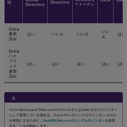
Directory
ID
+ トークン
Directory
Entra
いい
参加
はい
いいえ
いいえ
はい
え
済み
Entra
ハイ
ブリ
はい
はい
はい
はい
はい
ッド
参加
済み
注
Citrix WorkspaceでMicrosoft Entra IDまたはSAMLをIDプロバイダー
として使用している場合は、Cloud PCへのシングルサインオン (SSO)
を有効にするために、
DaaS向けMicrosoftシングルサインオン
を使用
することをお勧めします。