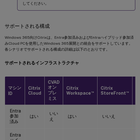
してください。
サポートされる構成
Windows 365向けCitrixは、Entra参加済みおよびEntraハイブリッド参加済
みCloud PCを使用したWindows 365展開との統合をサポートしています。
各シナリオでサポートされる構成の詳細は以下のとおりです。
サポートされるインフラストラクチャ
CVAD
N
オン
マシン
Citrix
Citrix
Citrix
G
™
™
プレ
Cloud
Workspace
StoreFront
ID
S
ミス
Entra
いい
参加
はい
はい
いいえ
え
済み
Entra
ハイ