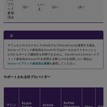
ブリ
いい
はい
はい
はい
ッド
え
参加
済み
注
デフォルトのコネクタレスVDAモデルでStoreFrontを使用する場合、
Entraハイブリッド参加済みCloud PCではローカルホストキャッシュ
(LHC) もサービス継続性も利用できません。StoreFrontとEntraハイブ
リッド参加済みCloud PCを使用する際にLHCを活用したい場合は、
Entraハイブリッド参加済み展開
を参照してください。
サポートされるIDプロバイダー
Active
Azure
マシン
Active
Directory
Active
Okta
SAM