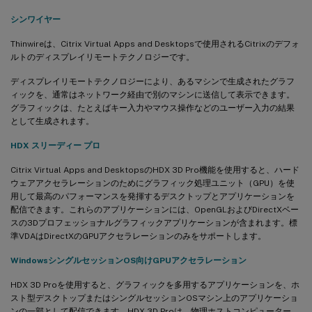
シンワイヤー
Thinwireは、Citrix Virtual Apps and Desktopsで使用されるCitrixのデフォ
ルトのディスプレイリモートテクノロジーです。
ディスプレイリモートテクノロジーにより、あるマシンで生成されたグラフ
ィックを、通常はネットワーク経由で別のマシンに送信して表示できます。
グラフィックは、たとえばキー入力やマウス操作などのユーザー入力の結果
として生成されます。
HDX スリーディー プロ
Citrix Virtual Apps and DesktopsのHDX 3D Pro機能を使用すると、ハード
ウェアアクセラレーションのためにグラフィック処理ユニット（GPU）を使
用して最高のパフォーマンスを発揮するデスクトップとアプリケーションを
配信できます。これらのアプリケーションには、OpenGLおよびDirectXベー
スの3Dプロフェッショナルグラフィックアプリケーションが含まれます。標
準VDAはDirectXのGPUアクセラレーションのみをサポートします。
WindowsシングルセッションOS向けGPUアクセラレーション
HDX 3D Proを使用すると、グラフィックを多用するアプリケーションを、ホ
スト型デスクトップまたはシングルセッションOSマシン上のアプリケーショ
ンの一部として配信できます。HDX 3D Proは、物理ホストコンピューター