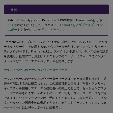
重要:
Citrix Virtual Apps and Desktops 7 1903以降、Framehawkはサポ
ートされなくなりました。代わりに、
Thinwire
を
アダプティブトラン
スポート
を有効にして使用してください。
Framehawkは、ブロードバンドワイヤレス接続（Wi-Fiおよび4G/LTEセルラ
ーネットワーク）を使用するモバイルワーカー向けのディスプレイリモート
テクノロジーです。Framehawkは、スペクトル干渉とマルチパス伝播の課題
を克服し、仮想アプリおよびデスクトップのユーザーにスムーズでインタラ
クティブなユーザーエクスペリエンスを提供します。
テキストベースのセッションウォーターマーク
テキストベースのセッションウォーターマークは、データ盗難を抑止し、追
跡を可能にするのに役立ちます。この追跡可能な情報は、写真やスクリーン
キャプチャを使用してデータを盗む者への抑止力として、セッションデスク
トップに表示されます。テキストのレイヤーであるウォーターマークを指定
できます。ウォーターマークは、元のドキュメントの内容を変更することな
く、セッション画面全体に表示できます。テキストベースのセッションウォ
ーターマークにはVDAサポートが必要です。