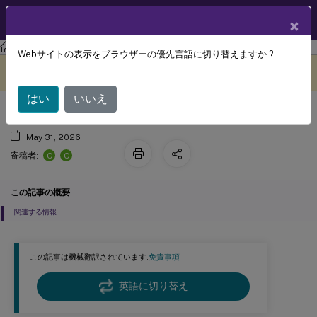
製品ドキュメン
JA
×
ト
Citrix Virtual Apps and Desktops 7 2311
Webサイトの表示をブラウザーの優先言語に切り替えますか ?
グラフィックス
このコンテンツは動的に機械
フィードバックを提供する
翻訳されています。
はい
いいえ
May 31, 2026
C
C
寄稿者:
この記事の概要
関連する情報
この記事は機械翻訳されています.
免責事項
英語に切り替え