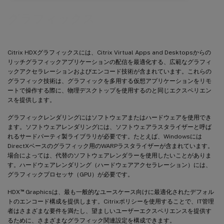
グラフィックス
Citrix HDXグラフィックスには、Citrix Virtual Apps and Desktopsからの
リッチグラフィックアプリケーションの配信を最適化する、広範なグラフィ
ックアクセラレーションおよびエンコード技術が含まれています。これらの
グラフィック技術は、グラフィックを多用する仮想アプリケーションをリモ
ートで操作する際に、物理デスクトップを使用するのと同じエクスペリエン
スを提供します。
グラフィックレンダリングにはソフトウェアまたはハードウェアを使用でき
ます。ソフトウェアレンダリングには、ソフトウェアラスタライザーと呼ば
れるサードパーティ製ライブラリが必要です。たとえば、Windowsには
DirectXベースのグラフィック用のWARPラスタライザーが含まれています。
場合によっては、代替のソフトウェアレンダラーを使用したいことがありま
す。ハードウェアレンダリング（ハードウェアアクセラレーション）には、
グラフィックプロセッサ（GPU）が必要です。
™
HDX
Graphicsは、最も一般的なユースケース向けに最適化されたデフォル
トのエンコード構成を提供します。Citrixポリシーを使用することで、IT管理
者はさまざまな要件を満たし、望ましいユーザーエクスペリエンスを提供す
るために、さまざまなグラフィック関連設定を構成できます。