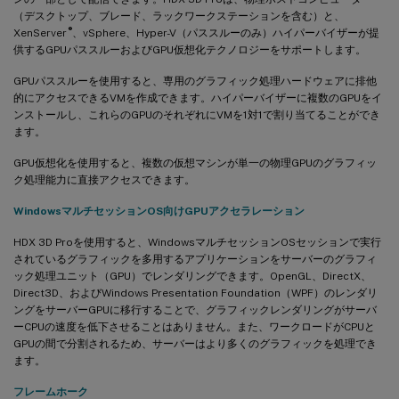
（デスクトップ、ブレード、ラックワークステーションを含む）と、
®
XenServer
、vSphere、Hyper-V（パススルーのみ）ハイパーバイザーが提
供するGPUパススルーおよびGPU仮想化テクノロジーをサポートします。
GPUパススルーを使用すると、専用のグラフィック処理ハードウェアに排他
的にアクセスできるVMを作成できます。ハイパーバイザーに複数のGPUをイ
ンストールし、これらのGPUのそれぞれにVMを1対1で割り当てることができ
ます。
GPU仮想化を使用すると、複数の仮想マシンが単一の物理GPUのグラフィッ
ク処理能力に直接アクセスできます。
WindowsマルチセッションOS向けGPUアクセラレーション
HDX 3D Proを使用すると、WindowsマルチセッションOSセッションで実行
されているグラフィックを多用するアプリケーションをサーバーのグラフィ
ック処理ユニット（GPU）でレンダリングできます。OpenGL、DirectX、
Direct3D、およびWindows Presentation Foundation（WPF）のレンダリ
ングをサーバーGPUに移行することで、グラフィックレンダリングがサーバ
ーCPUの速度を低下させることはありません。また、ワークロードがCPUと
GPUの間で分割されるため、サーバーはより多くのグラフィックを処理でき
ます。
フレームホーク