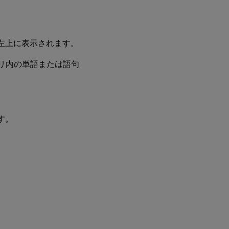
左上に表示されます。
S）アプリ内の単語または語句
す。