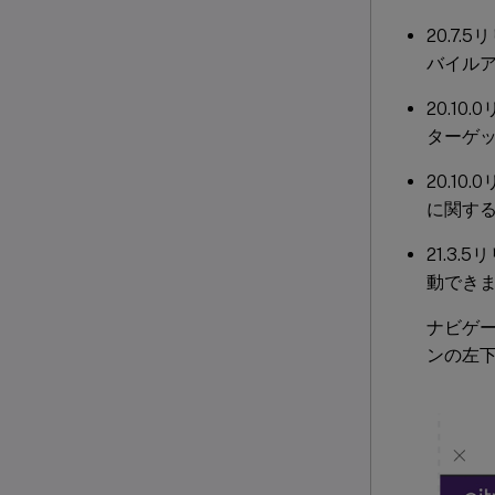
20.7.
バイル
20.10
ターゲッ
20.1
に関す
21.3.
動でき
ナビゲー
ンの左