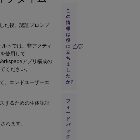
テ
ィ
こ
ブ
の
後
情
した後、認証プロンプ
の
報
生
は
体
役
認
ォルトでは、非アクティ
に
証
立
の
ルを使用して
サ
ち
orkspaceアプリ構成の
ポ
ま
ー
してください。
し
ト
た
て、エンドユーザーエ
か?
エ
ラ
フ
ー
クセスするための生体認証
メ
ィ
ッ
ー
セ
ド
ー
示されます。
バ
ジ
ッ
の
ク
表