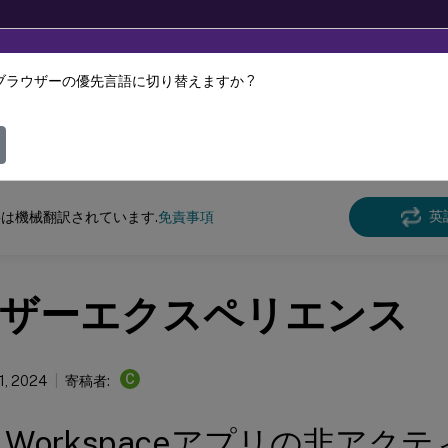
ブラウザーの優先言語に切り替えますか ?
ツは動的に機械翻訳されています。
フィ
id向けCitrix Workspaceアプリ
英
は機械翻訳されています.
免責事項
ザーエクスペリエンス
C
1, 2024
寄稿者:
rix Workspaceアプリの非ア