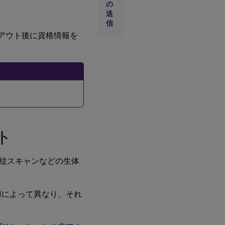
の
示
送
。
を
信
無
効
ムアウト後に資格情報を
に
す
る
オ
プ
シ
ョ
ン
ユ
ト
ー
ザ
ー
紋スキャンなどの生体
イ
ン
タ
ー
Mによって異なり、それ
フ
ェ
イ
ス