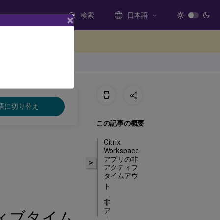
検索
日本語
×
ードバックを提供する
語に切り替え
この記事の概要
Citrix
Workspace
アプリの非
>
アクティブ
タイムアウ
ト
非
ア
クティブタイム
ク