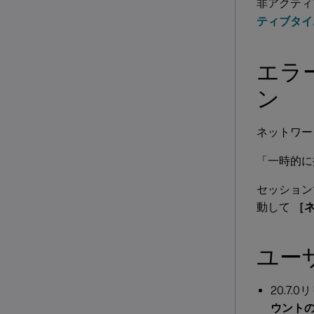
非アクティ
ティブタイ
エラ
ン
ネットワー
「一時的に
セッション
動して
［
ユー
20.7.
ウント