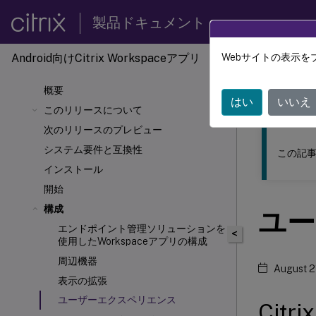
製品ドキュメント
Android向けCitrix Workspaceアプリ
Webサイトの表示を
このコンテン
概要
Andro
はい
いいえ
このリリースについて
次のリリースのプレビュー
システム要件と互換性
この記事
インストール
開始
構成
ユー
エンドポイント管理ソリューションを
<
使用したWorkspaceアプリの構成
周辺機器
August 2
表示の拡張
ユーザーエクスペリエンス
Cit