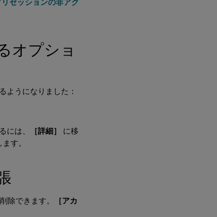
aceアプリセッションの非アク
機
能
の
拡
張
るオプショ
Google
アシス
タント
の統合
るようになりました：
るには、
［詳細］
に移
します。
張
削除できます。
［アカ