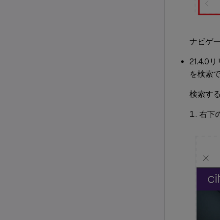
ナビゲー
21.4.
を検索
検索す
右下